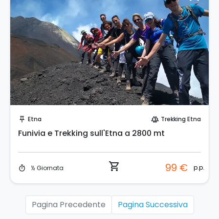
Prenota Subito!
Etna
Trekking Etna
push_pin
forest
Funivia e Trekking sull'Etna a 2800 mt
shopping_cart
99 €
p.p.
½ Giornata
timer
Pagina Precedente
Pagina Successiva