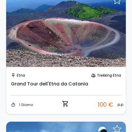
Prenota Subito!
Etna
Trekking Etna
push_pin
forest
Grand Tour dell'Etna da Catania
shopping_cart
100 €
p.p.
1 Giorno
timer