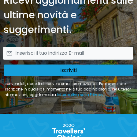
Ricevi aggiornamenti sulle
ultime novità e
suggerimenti.
email
Iscriviti
Iscrivendoti, accetti di ricevere email promozionali. Puoi annullare
l'iscrizione in qualsiasi momento nella tua pagina profilo. Per ulteriori
informazioni, leggi la nostra
Informativa sulla Privacy