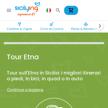
shopping_cart
menu
search
wine_bar
soup_kitchen
spa
chevron_right
Cantine & Vigne
Corsi di Cucina
Relax & Benessere
Tour Etna
Tour sull'Etna in Sicilia: i migliori itinerari
a piedi, in bici, in quad o in auto
Continua a leggere.