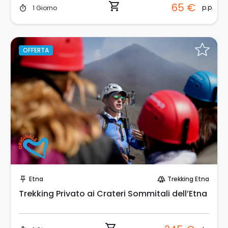
shopping_cart
65 €
p.p.
1 Giorno
timer
OFFERTA
Prenota Subito!
Etna
Trekking Etna
push_pin
forest
Trekking Privato ai Crateri Sommitali dell’Etna