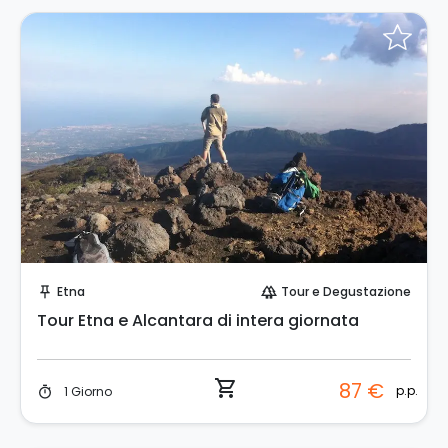
Prenota Subito!
Etna
Tour e Degustazione
push_pin
forest
Tour Etna e Alcantara di intera giornata
shopping_cart
87 €
p.p.
1 Giorno
timer