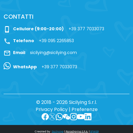
CONTATTI
phone_iphone
Cellulare (9:00-20:00)
+39 377 7033073
call
Telefono
+39 095 2265853
mail
Email
sicilying@sicilying.com
WhatsApp
+39 377 7033073
© 2018 - 2026 Sicilying S.r.l.
Privacy Policy
|
Preferenze
Created by :
Sicilying
|
Paradigma S.P.A.
|
SFWEB