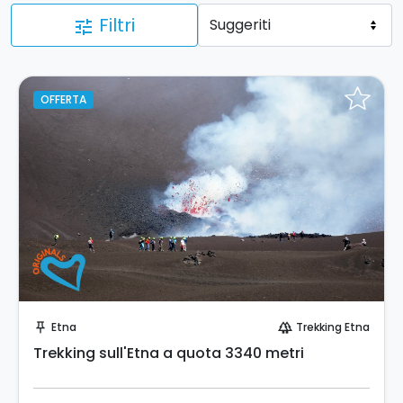
Filtri
tune
OFFERTA
Prenota Subito!
Etna
Trekking Etna
push_pin
forest
Trekking sull'Etna a quota 3340 metri