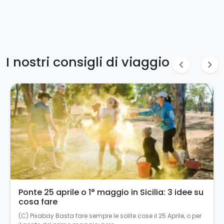
I nostri consigli di viaggio
chevron_left
chevron_right
Turismo accessibile in Sicilia: un’esperienza
per tutti
Turismo accessibile in Sicilia: un’esperienza per tutti La