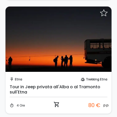
Prenota Subito!
Etna
Trekking Etna
push_pin
forest
Tour in Jeep privata all'Alba o al Tramonto
sull'Etna
shopping_cart
80 €
p.p.
4 Ore
timer