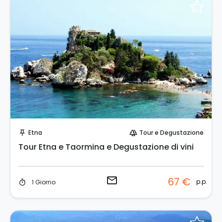
Invia una richiesta!
Etna
Tour e Degustazione
push_pin
forest
Tour Etna e Taormina e Degustazione di vini
email
67 €
p.p.
1 Giorno
timer