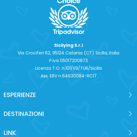
Sicilying S.r.l
Via Crociferi 62, 95124 Catania (CT) Sicilia, Italia
P.iva 0‍5017200873
Licenza T.O. n.101/S9/TUR/Sicilia
Ass. ERV n.64630084-RC17
ESPERIENZE
DESTINAZIONI
LINK