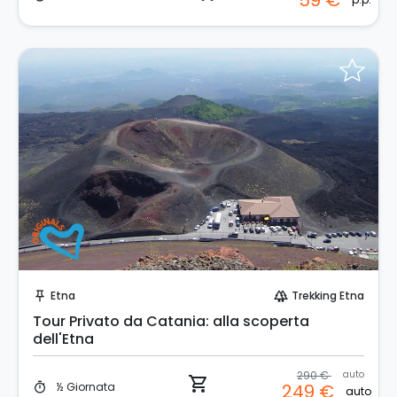
59 €
Prenota Subito!
Etna
Trekking Etna
push_pin
forest
Tour Privato da Catania: alla scoperta
dell'Etna
290 €
auto
shopping_cart
½ Giornata
249 €
timer
auto