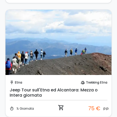
Prenota Subito!
Etna
Trekking Etna
push_pin
forest
Jeep Tour sull'Etna ed Alcantara: Mezza o
Intera giornata
shopping_cart
75 €
p.p.
½ Giornata
timer