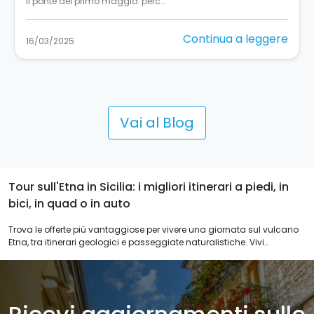
Sicilia, si sa, è una terra in…
Continua a leggere
11/03/2025
Vai al Blog
Tour sull'Etna in Sicilia: i migliori itinerari a piedi, in
bici, in quad o in auto
Trova le offerte più vantaggiose per vivere una giornata sul vulcano
Etna, tra itinerari geologici e passeggiate naturalistiche. Vivi
l'emozione di raggiungere la cima di un vulcano e di godere una
vacanza di relax nella natura in Sicilia.