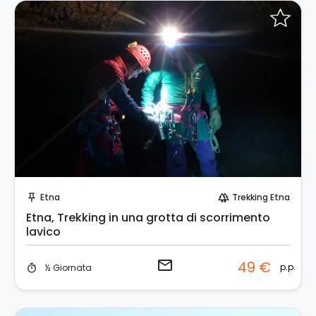
Invia una richiesta!
Etna
Trekking Etna
push_pin
forest
Etna, Trekking in una grotta di scorrimento
lavico
email
49 €
p.p.
½ Giornata
timer