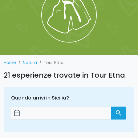
Home
Natura
Tour Etna
21 esperienze trovate in Tour Etna
Quando arrivi in Sicilia?
date_range
search
Aggiungi le date