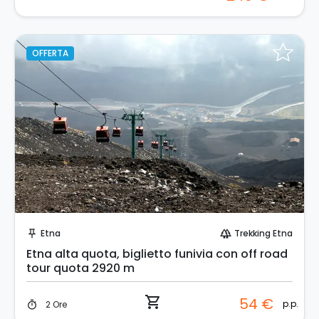
OFFERTA
Prenota Subito!
Etna
Trekking Etna
push_pin
forest
Etna alta quota, biglietto funivia con off road
tour quota 2920 m
shopping_cart
54 €
p.p.
2 Ore
timer