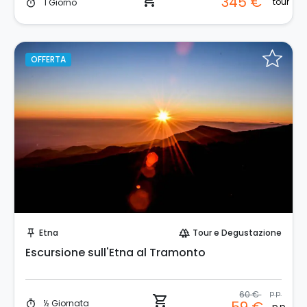
shopping_cart
345 €
tour
1 Giorno
timer
OFFERTA
Prenota Subito!
Etna
Tour e Degustazione
push_pin
forest
Escursione sull'Etna al Tramonto
60 €
p.p.
shopping_cart
½ Giornata
timer
p.p.