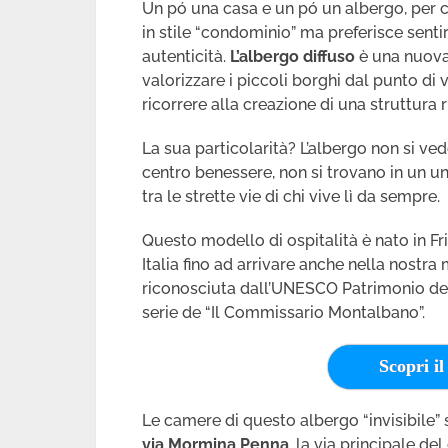
Un pó una casa e un pó un albergo, per ch
in stile “condominio” ma preferisce sentir
autenticità.
L’albergo diffuso
è una nuova
valorizzare i piccoli borghi dal punto di 
ricorrere alla creazione di una struttura r
La sua particolarità? L’albergo non si ved
centro benessere, non si trovano in un un
tra le strette vie di chi vive lì da sempre.
Questo modello di ospitalità è nato in Friu
Italia fino ad arrivare anche nella nostra 
riconosciuta dall’UNESCO Patrimonio dell
serie de “Il Commissario Montalbano”.
Scopri il
Le camere di questo albergo “invisibile”
via Mormina Penna
, la via principale de