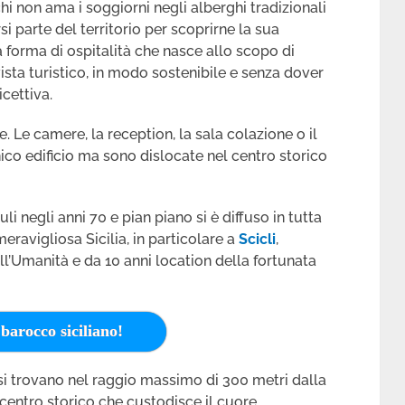
i non ama i soggiorni negli alberghi tradizionali
si parte del territorio per scoprirne la sua
 forma di ospitalità che nasce allo scopo di
vista turistico, in modo sostenibile e senza dover
icettiva.
e. Le camere, la reception, la sala colazione o il
ico edificio ma sono dislocate nel centro storico
li negli anni 70 e pian piano si è diffuso in tutta
meravigliosa Sicilia, in particolare a
Scicli
,
’Umanità e da 10 anni location della fortunata
 barocco siciliano!
 si trovano nel raggio massimo di 300 metri dalla
l centro storico che custodisce il cuore