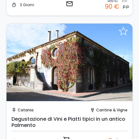
185 €
p.p.
email
3 Giorni
90 €
timer
p.p.
Prenota Subito!
Catania
Cantine & Vigne
push_pin
wine_bar
Degustazione di Vini e Piatti tipici in un antico
Palmento