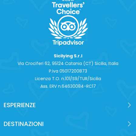
Sicilying S.r.l
Via Crociferi 62, 95124 Catania (CT) Sicilia, Italia
P.iva 0‍5017200873
Licenza T.O. n.101/S9/TUR/Sicilia
Ass. ERV n.64630084-RC17
ESPERIENZE
DESTINAZIONI