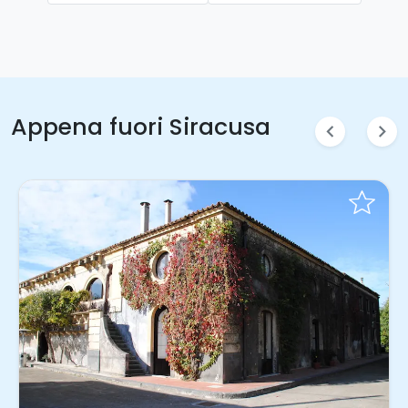
Appena fuori Siracusa
chevron_left
chevron_right