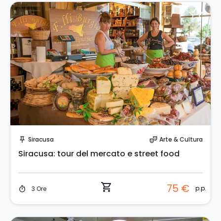
Prenota Subito!
Siracusa
Arte & Cultura
push_pin
theater_comedy
Siracusa: tour del mercato e street food
shopping_cart
75 €
p.p.
3 Ore
timer