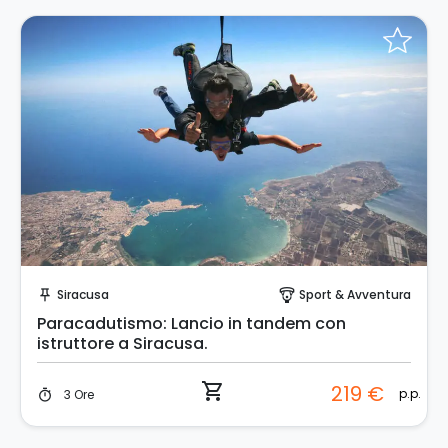
Prenota Subito!
Siracusa
Sport & Avventura
push_pin
paragliding
Paracadutismo: Lancio in tandem con
istruttore a Siracusa.
shopping_cart
219 €
p.p.
3 Ore
timer