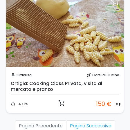
Prenota Subito!
Siracusa
Corsi di Cucina
push_pin
soup_kitchen
Ortigia: Cooking Class Privata, visita al
mercato e pranzo
shopping_cart
150 €
p.p.
4 Ore
timer
Pagina Precedente
Pagina Successiva