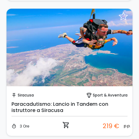
Prenota Subito!
Siracusa
Sport & Avventura
push_pin
paragliding
Paracadutismo: Lancio in Tandem con
istruttore a Siracusa
shopping_cart
219 €
p.p.
3 Ore
timer