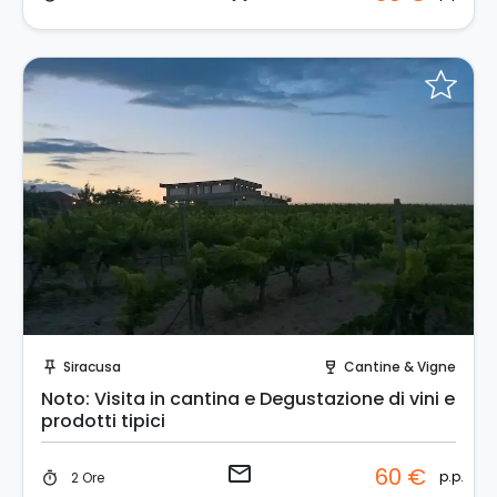
Invia una richiesta!
Siracusa
Cantine & Vigne
push_pin
wine_bar
Noto: Visita in cantina e Degustazione di vini e
prodotti tipici
email
60 €
p.p.
2 Ore
timer