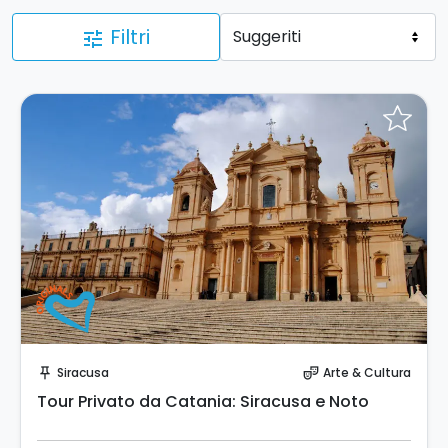
Filtri
tune
Prenota Subito!
Siracusa
Arte & Cultura
push_pin
theater_comedy
Tour Privato da Catania: Siracusa e Noto