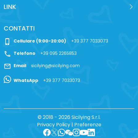
LINK
CONTATTI
phone_iphone
Cellulare (9:00-20:00)
+39 377 7033073
call
Telefono
+39 095 2265853
mail
Email
sicilying@sicilying.com
WhatsApp
+39 377 7033073
© 2018 - 2026 Sicilying S.r.l.
Privacy Policy
|
Preferenze