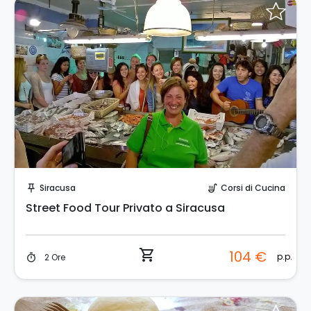
Prenota Subito!
Siracusa
Corsi di Cucina
push_pin
soup_kitchen
Street Food Tour Privato a Siracusa
shopping_cart
104 €
p.p.
2 Ore
timer