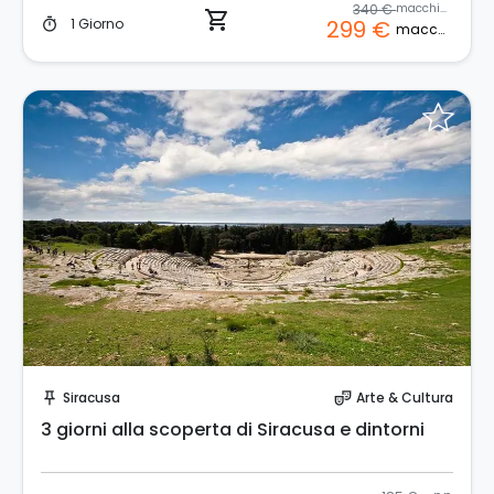
340 €
macchina
shopping_cart
1 Giorno
299 €
timer
macchina
Invia una richiesta!
Siracusa
Arte & Cultura
push_pin
theater_comedy
3 giorni alla scoperta di Siracusa e dintorni