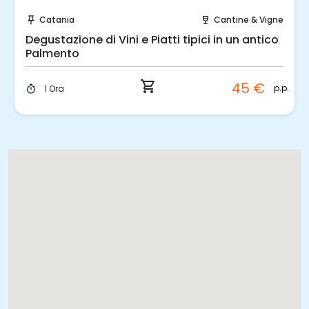
Prenota Subito!
Catania
Cantine & Vigne
push_pin
wine_bar
push
Degustazione di Vini e Piatti tipici in un antico
N
Palmento
p
shopping_cart
45 €
p.p.
1 Ora
timer
ti