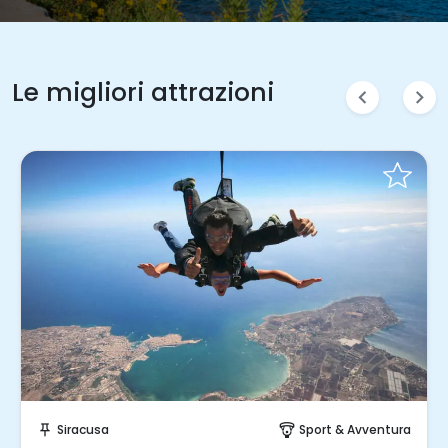
Le migliori attrazioni
chevron_left
chevron_right
Prenota Subito!
Sport & Avventura
Siracusa
paragliding
push_pin