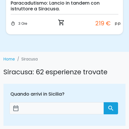
ismo: Lancio in tandem con
Siracusa: atti
a Siracusa.
siracusani
shopping_cart
219 €
p.p.
2 Ore
timer
Home
Siracusa
Siracusa: 62 esperienze trovate
Quando arrivi in Sicilia?
date_range
search
Aggiungi le date