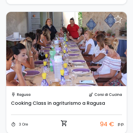
Prenota Subito!
Ragusa
Corsi di Cucina
push_pin
soup_kitchen
Cooking Class in agriturismo a Ragusa
shopping_cart
94 €
p.p.
3 Ore
timer