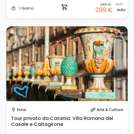
340 €
auto
shopping_cart
1 Giorno
299 €
timer
auto
Prenota Subito!
Enna
Arte & Cultura
push_pin
theater_comedy
Tour privato da Catania: Villa Romana del
Casale e Caltagirone