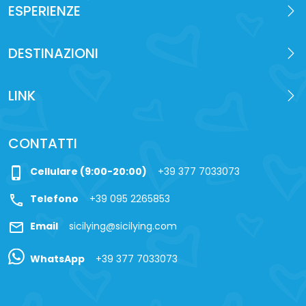
ESPERIENZE
DESTINAZIONI
LINK
CONTATTI
phone_iphone
Cellulare (9:00-20:00)
+39 377 7033073
call
Telefono
+39 095 2265853
mail
Email
sicilying@sicilying.com
WhatsApp
+39 377 7033073