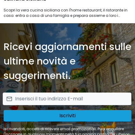
Scopri la vera cucina siciliana con l'home restaurant, il ristorante in
casa: entra a casa di una famiglia e prepara assieme a loro i
migliori piatti della nostra tradizione. Potete scegliere tra diverse
famiglie che vi ospiteranno a casa propria in differenti città siciliane
e godervi un pranzo o una cena con i piatti tipici della zona che
sceglierete. Cosa aspetti a prenotare una delle nostre offerte di Home
Ricevi aggiornamenti sulle
Restaurant in Sicilia?
ultime novità e
suggerimenti.
email
Iscriviti
Iscrivendoti, accetti di ricevere email promozionali. Puoi annullare
l'iscrizione in qualsiasi momento nella tua pagina profilo. Per ulteriori