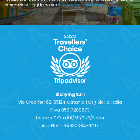
informazioni, leggi la nostra
Informativa sulla Privacy
Sicilying S.r.l
Via Crociferi 62, 95124 Catania (CT) Sicilia, Italia
P.iva 0‍5017200873
Licenza T.O. n.101/S9/TUR/Sicilia
Ass. ERV n.64630084-RC17