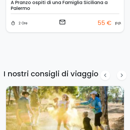
A Pranzo ospiti di una Famiglia Siciliana a
Palermo
email
55 €
p.p.
2 Ore
timer
I nostri consigli di viaggio
chevron_left
chevron_right