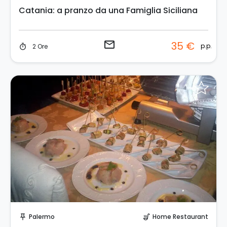
Catania: a pranzo da una Famiglia Siciliana
email
35 €
p.p.
2 Ore
timer
Invia una richiesta!
Palermo
Home Restaurant
push_pin
soup_kitchen