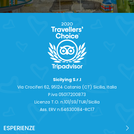
Sicilying S.r.l
Via Crociferi 62, 95124 Catania (CT) Sicilia, Italia
P.iva 0‍5017200873
Licenza T.O. n.101/S9/TUR/Sicilia
Ass. ERV n.64630084-RC17
ESPERIENZE