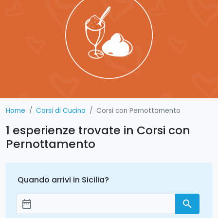
Home
Corsi di Cucina
Corsi con Pernottamento
1 esperienze trovate in Corsi con
Pernottamento
Quando arrivi in Sicilia?
date_range
search
Aggiungi le date