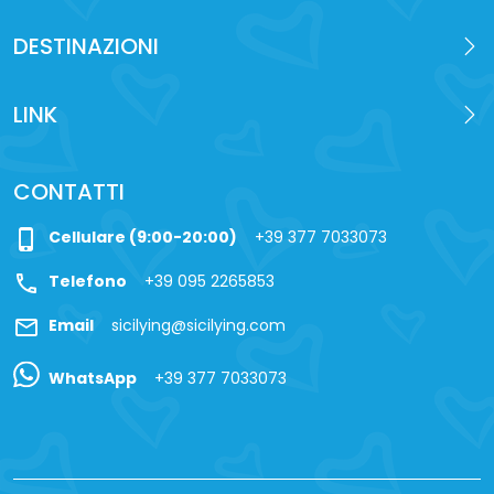
DESTINAZIONI
LINK
CONTATTI
phone_iphone
Cellulare (9:00-20:00)
+39 377 7033073
call
Telefono
+39 095 2265853
mail
Email
sicilying@sicilying.com
WhatsApp
+39 377 7033073