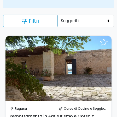
Filtri
tune
Invia una richiesta!
Ragusa
Corso di Cucina e Soggiorno
push_pin
soup_kitchen
Pernottamento in Agriturismo e Corso di