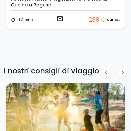
Cucina a Ragusa
email
288 €
camera
1 Giorno
timer
I nostri consigli di viaggio
chevron_left
chevron_right