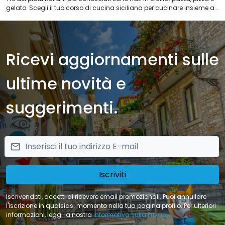
gelato. Scegli il tuo corso di cucina siciliana per cucinare insieme a
chef professionisti e per godere di una vacanza di divertimento a
tavola con le più famose ricette siciliane. I nostri corsi di cucina
siciliana offrono una esperienza professionalizzante per scoprire le
tradizioni culinarie della Sicilia.
Ricevi aggiornamenti sulle
ultime novità e
suggerimenti.
email
Iscriviti
Iscrivendoti, accetti di ricevere email promozionali. Puoi annullare
l'iscrizione in qualsiasi momento nella tua pagina profilo. Per ulteriori
informazioni, leggi la nostra
Informativa sulla Privacy