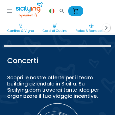
shopping_cart
menu
search
wine_bar
soup_kitchen
spa
chevron_right
Cantine & Vigne
Corsi di Cucina
Relax & Benessere
Concerti
Scopri le nostre offerte per il team
building aziendale in Sicilia. Su
Sicilying.com troverai tante idee per
organizzare il tuo viaggio incentive.