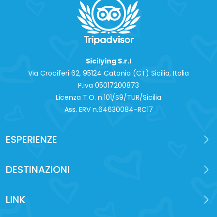
Sicilying S.r.l
Via Crociferi 62, 95124 Catania (CT) Sicilia, Italia
P.iva 0‍5017200873
Licenza T.O. n.101/S9/TUR/Sicilia
Ass. ERV n.64630084-RC17
ESPERIENZE
DESTINAZIONI
LINK