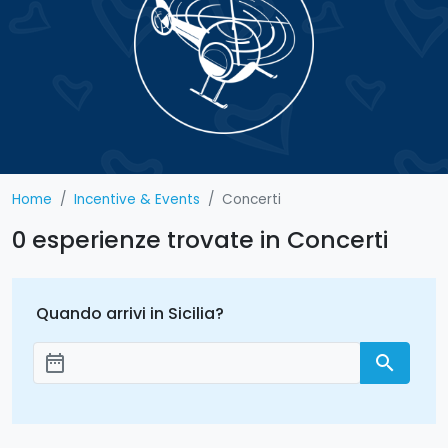
Home
Incentive & Events
Concerti
0 esperienze trovate in Concerti
Quando arrivi in Sicilia?
date_range
search
Aggiungi le date