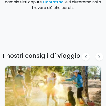
cambia filtri oppure
Contattaci
e ti aiuteremo noi a
trovare ciò che cerchi.
I nostri consigli di viaggio
chevron_left
chevron_right