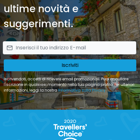
ultime novità e
suggerimenti.
email
Iscriviti
Iscrivendoti, accetti di ricevere email promozionali. Puoi annullare
l'iscrizione in qualsiasi momento nella tua pagina profilo. Per ulteriori
informazioni, leggi la nostra
Informativa sulla Privacy