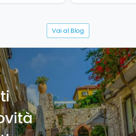
Vai al Blog
ti
ovità