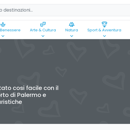
spa
theater_comedy
forest
paragliding
 Benessere
Arte & Cultura
Natura
Sport & Avventura
keyboard_arrow_down
keyboard_arrow_down
keyboard_arrow_down
keyboard_arrow_down
ato cosi facile con il
orto di Palermo e
ristiche