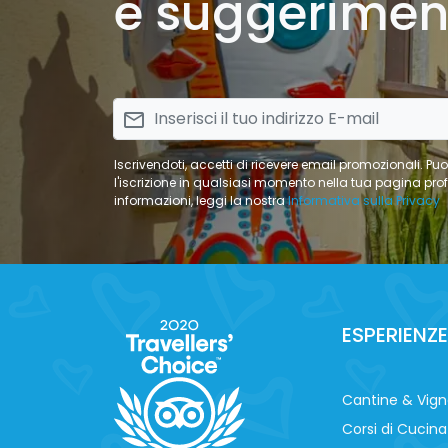
e suggeriment
email
Iscrivendoti, accetti di ricevere email promozionali. Pu
l'iscrizione in qualsiasi momento nella tua pagina profilo
informazioni, leggi la nostra
Informativa sulla Privacy
ESPERIENZE
Cantine & Vig
Corsi di Cucina