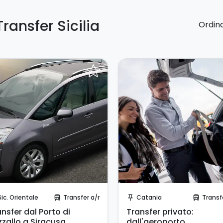
ransfer Sicilia
Ordina
Prenota Subito!
Invia una richiesta!
Sic. Orientale
Transfer a/r
Catania
Transf
directions_bus_filled
push_pin
directions_bus_filled
nsfer dal Porto di
Transfer privato:
zzallo a Siracusa
dall'aeroporto