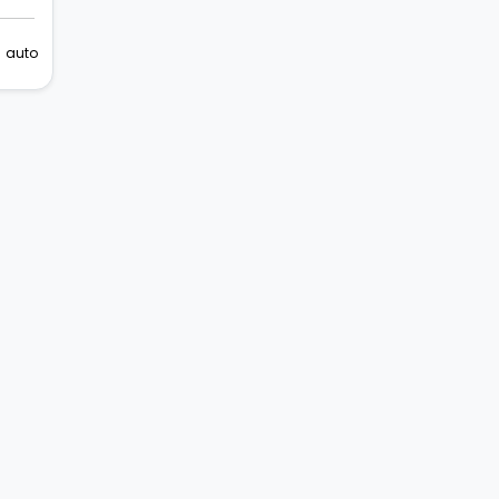
el
€
auto