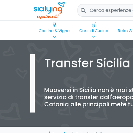
search
wine_bar
soup_kitchen
Cantine & Vigne
Corsi di Cucina
Relax &
keyboard_arrow_down
keyboard_arrow_down
Transfer Sicilia
Muoversi in Sicilia non è mai st
servizio di transfer dall'aerop
Catania alle principali mete tu