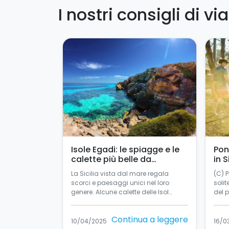
I nostri consigli di vi
Isole Egadi: le spiagge e le
Pon
calette più belle da
in S
raggiungere in barca a vela
La Sicilia vista dal mare regala
(C) 
scorci e paesaggi unici nel loro
solit
genere. Alcune calette delle Isol…
del 
Continua a leggere
10/04/2025
16/0