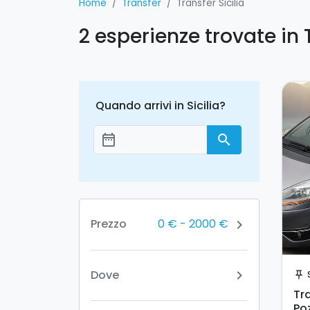
Home
Transfer
Transfer Sicilia
2 esperienze trovate in T
Quando arrivi in Sicilia?
date_range
search
Aggiungi le date
0 €
-
2000 €
Prezzo
chevron_right
Dove
chevron_right
push_pin
Tra
Po