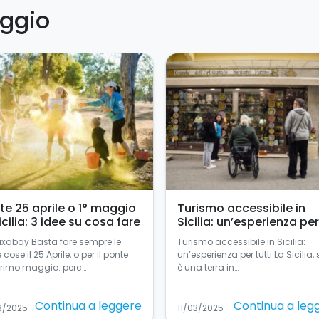
aggio
te 25 aprile o 1° maggio
Turismo accessibile in
icilia: 3 idee su cosa fare
Sicilia: un’esperienza per
tutti
Pixabay Basta fare sempre le
Turismo accessibile in Sicilia:
e cose il 25 Aprile, o per il ponte
un’esperienza per tutti La Sicilia, 
primo maggio: perc…
è una terra in…
Continua a leggere
Continua a leg
3/2025
11/03/2025