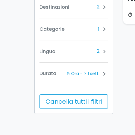
2
Destinazioni
chevron_right
timer
1
Categorie
chevron_right
2
Lingua
chevron_right
-
Durata
chevron_right
½ Ora
> 1 sett.
Cancella tutti i filtri