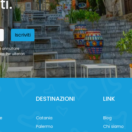
i.
Iscriviti
oi annullare
. Per ulteriori
DESTINAZIONI
LINK
ne
Catania
Blog
Palermo
Chi siamo