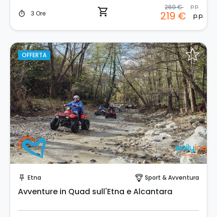
269 €
p.p.
shopping_cart
3 Ore
219 €
timer
p.p.
OFFERTA
Prenota Subito!
Etna
Sport & Avventura
push_pin
paragliding
Avventure in Quad sull'Etna e Alcantara