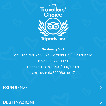
Sicilying S.r.l
Via Crociferi 62, 95124 Catania (CT) Sicilia, Italia
P.iva 0‍5017200873
Licenza T.O. n.101/S9/TUR/Sicilia
Ass. ERV n.64630084-RC17
ESPERIENZE
DESTINAZIONI