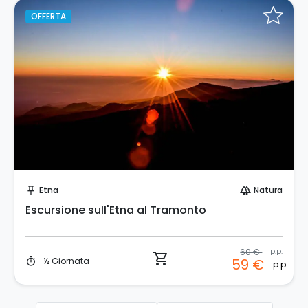
OFFERTA
Prenota Subito!
Etna
Natura
push_pin
forest
Escursione sull'Etna al Tramonto
60 €
p.p.
shopping_cart
½ Giornata
59 €
timer
p.p.