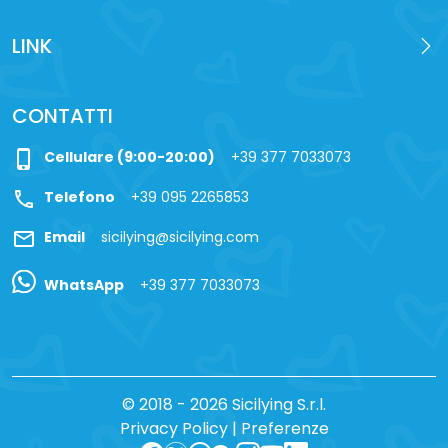
LINK
CONTATTI
phone_iphone
Cellulare (9:00-20:00)
+39 377 7033073
call
Telefono
+39 095 2265853
mail
Email
sicilying@sicilying.com
WhatsApp
+39 377 7033073
© 2018 - 2026 Sicilying S.r.l.
Privacy Policy
|
Preferenze