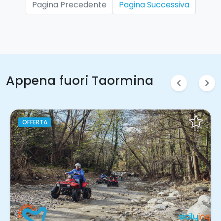
Pagina Precedente
Pagina Successiva
Appena fuori Taormina
chevron_left
chevron_right
OFFERTA