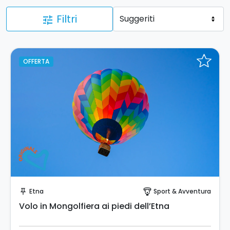
Filtri
tune
OFFERTA
Prenota Subito!
Etna
Sport & Avventura
push_pin
paragliding
Volo in Mongolfiera ai piedi dell’Etna