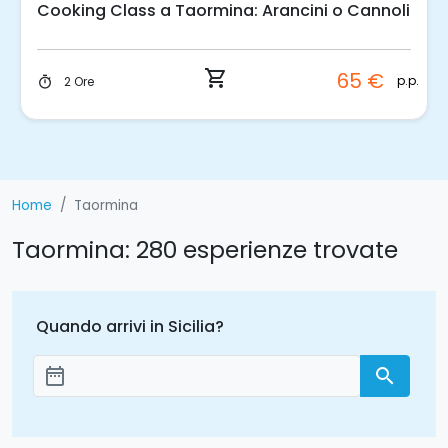
Cooking Class a Taormina: Arancini o Cannoli
shopping_cart
65 €
p.p.
2 Ore
timer
Home
Taormina
Taormina: 280 esperienze trovate
Quando arrivi in Sicilia?
date_range
search
Aggiungi le date