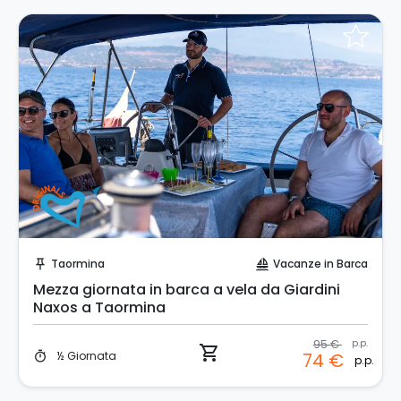
Prenota Subito!
Taormina
Vacanze in Barca
push_pin
sailing
Mezza giornata in barca a vela da Giardini
Naxos a Taormina
95 €
p.p.
shopping_cart
½ Giornata
74 €
timer
p.p.