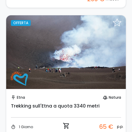
OFFERTA
Prenota Subito!
Etna
Natura
push_pin
forest
Trekking sull'Etna a quota 3340 metri
shopping_cart
65 €
p.p.
1 Giorno
timer