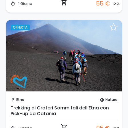
shopping_cart
55 €
p.p.
1 Giorno
timer
OFFERTA
Prenota Subito!
Etna
Natura
push_pin
forest
Trekking ai Crateri Sommitali dell’Etna con
Pick-up da Catania
shopping_cart
p.p.