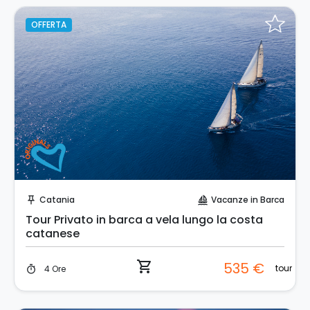
OFFERTA
Prenota Subito!
Catania
Vacanze in Barca
push_pin
sailing
Tour Privato in barca a vela lungo la costa
catanese
shopping_cart
535 €
tour
4 Ore
timer