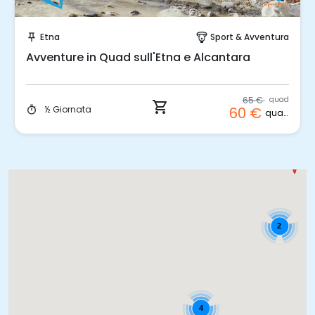
Prenota Subito!
Etna
Sport & Avventura
push_pin
paragliding
Avventure in Quad sull'Etna e Alcantara
65 €
quad
shopping_cart
½ Giornata
60 €
timer
quad
2
4