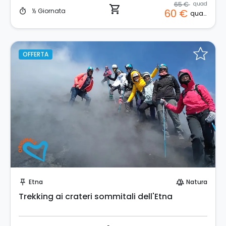
65 €
quad
shopping_cart
½ Giornata
60 €
timer
quad
OFFERTA
Prenota Subito!
Etna
Natura
push_pin
forest
Trekking ai crateri sommitali dell'Etna