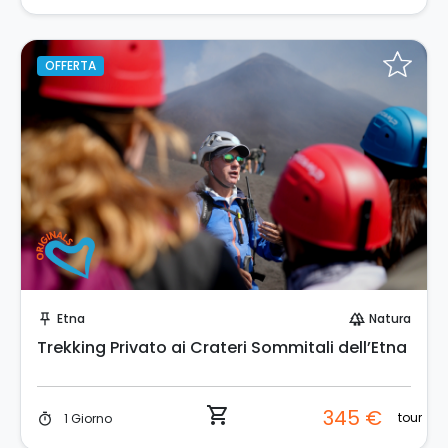
OFFERTA
Prenota Subito!
Etna
Natura
push_pin
forest
Trekking Privato ai Crateri Sommitali dell’Etna
shopping_cart
345 €
tour
1 Giorno
timer