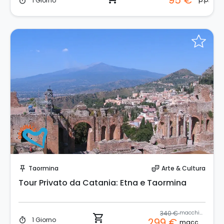
95 €
1 Giorno
timer
Prenota Subito!
Taormina
Arte & Cultura
push_pin
theater_comedy
Tour Privato da Catania: Etna e Taormina
340 €
macchina
shopping_cart
1 Giorno
299 €
timer
macchina