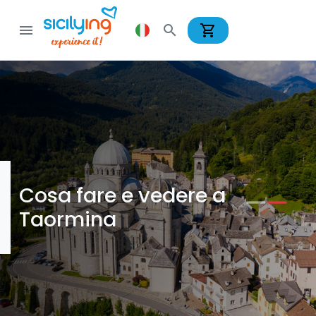
shopping_cart
menu
search
Cosa fare e vedere a
Taormina