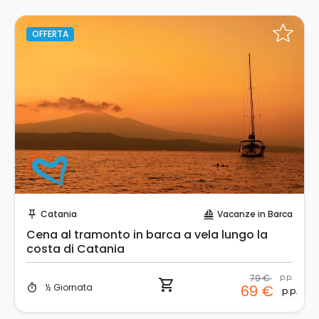
OFFERTA
Prenota Subito!
Catania
Vacanze in Barca
push_pin
sailing
Cena al tramonto in barca a vela lungo la
costa di Catania
79 €
p.p.
shopping_cart
½ Giornata
69 €
timer
p.p.