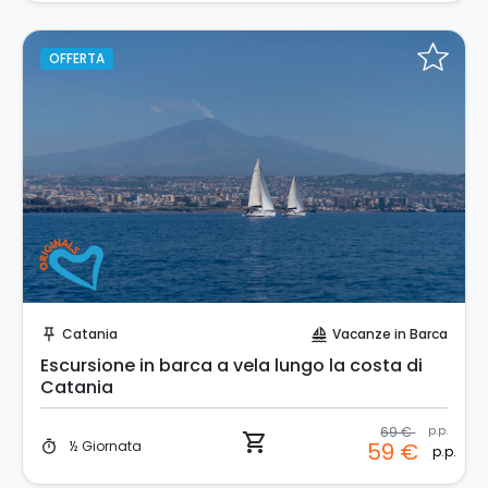
OFFERTA
Prenota Subito!
Catania
Vacanze in Barca
push_pin
sailing
Escursione in barca a vela lungo la costa di
Catania
69 €
p.p.
shopping_cart
½ Giornata
59 €
timer
p.p.