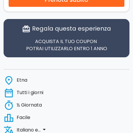
Regala questa esperienza
card_giftcard
ACQUISTA IL TUO COUPON
POTRAI UTILIZZARLO ENTRO 1 ANNO
place
Etna
date_range
Tutti i giorni
timer
½ Giornata
leaderboard
Facile
translate
arrow_drop_down
Italiano e...