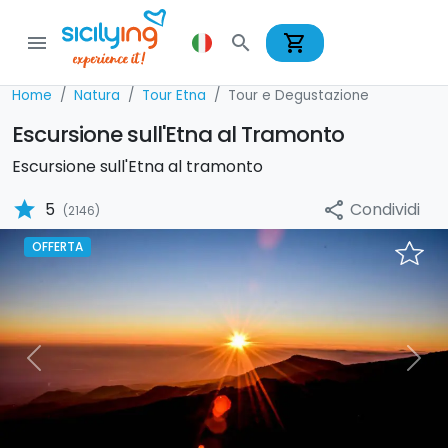
shopping_cart
menu
search
Home
Natura
Tour Etna
Tour e Degustazione
Escursione sull'Etna al Tramonto
Escursione sull'Etna al tramonto
star
Condividi
5
share
(2146)
OFFERTA
Previous
Nex