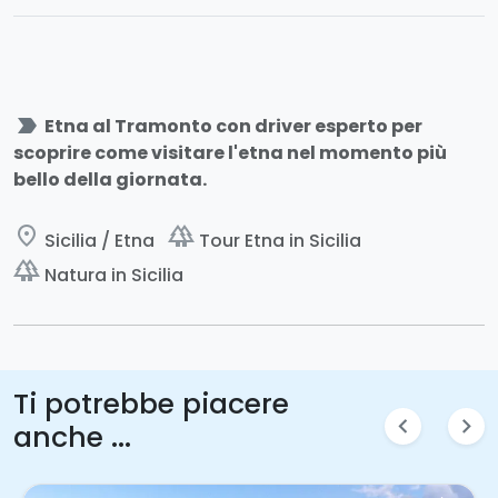
label_important
Etna al Tramonto con driver esperto per
scoprire come visitare l'etna nel momento più
bello della giornata.
place
forest
Sicilia / Etna
Tour Etna in Sicilia
forest
Natura in Sicilia
Ti potrebbe piacere
chevron_left
chevron_right
anche ...