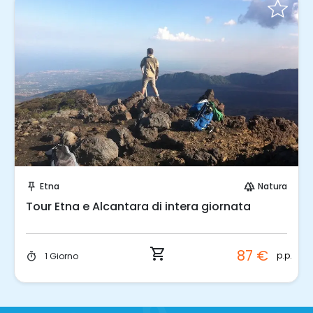
Prenota Subito!
Etna
Natura
push_pin
forest
Tour Etna e Alcantara di intera giornata
shopping_cart
87 €
p.p.
1 Giorno
timer