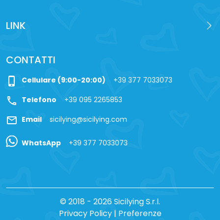
LINK
CONTATTI
phone_iphone
Cellulare (9:00-20:00)
+39 377 7033073
call
Telefono
+39 095 2265853
mail
Email
sicilying@sicilying.com
WhatsApp
+39 377 7033073
© 2018 - 2026 Sicilying S.r.l.
Privacy Policy
|
Preferenze