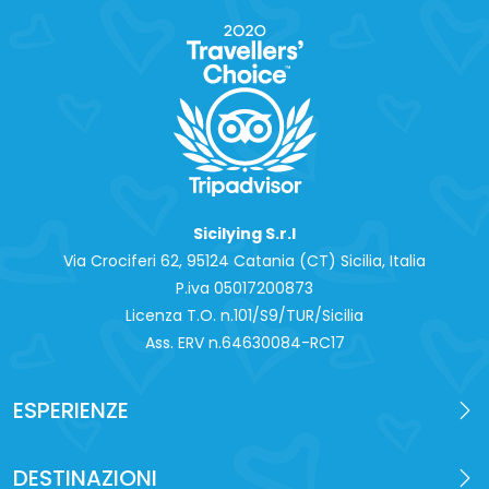
Sicilying S.r.l
Via Crociferi 62, 95124 Catania (CT) Sicilia, Italia
P.iva 0‍5017200873
Licenza T.O. n.101/S9/TUR/Sicilia
Ass. ERV n.64630084-RC17
ESPERIENZE
DESTINAZIONI