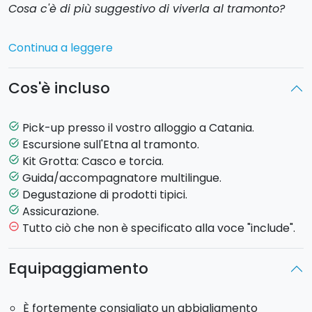
Cosa c'è di più suggestivo di viverla al tramonto?
Partendo dalla vostra struttura ricettiva, scoprirete il
Continua a leggere
versante Sud
. Risalendo i paesi ai piedi
dell’Etna
farete una sosta presso un'azienda agricola per una
Cos'è incluso
degustazione di miele e prodotti tipici
.
Accompagnati da una
guida esperta
, continuerete
Pick-up presso il vostro alloggio a Catania.
task_alt
con la visita di una
grotta di scorrimento lavico
,
Escursione sull'Etna al tramonto.
task_alt
dotati di caschi e torce, e giunti al
Rifugio Sapienza,
Kit Grotta: Casco e torcia.
task_alt
a 1910 mt di altitudine, farete una piacevole
Guida/accompagnatore multilingue.
task_alt
passeggiata di circa 30 minuti alla scoperta delle
Degustazione di prodotti tipici.
task_alt
colate laviche delle ultime eruzioni
e dei
crateri
Assicurazione.
task_alt
Silvestri
, attivi nell'anno 1892.
Tutto ciò che non è specificato alla voce "include".
remove_circle_outline
Al termine dell’escursione, assisterete al
Equipaggiamento
meraviglioso tramonto
che vi lascerà senza fiato!
È fortemente consigliato un abbigliamento
Partenza
: ore 15:30/16:00 (in base al periodo)