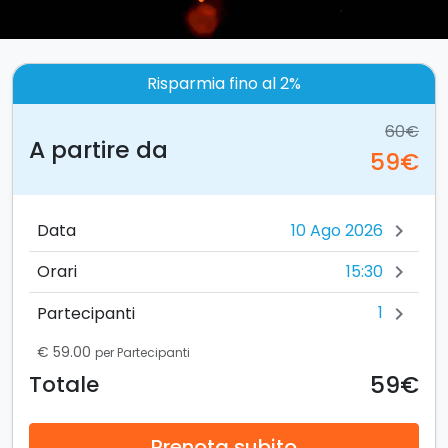
Risparmia fino al 2%
60€
A partire da
59€
Data
chevron_right
15:30
Orari
chevron_right
1
Partecipanti
chevron_right
€ 59.00
per Partecipanti
59€
Totale
Prenota subito