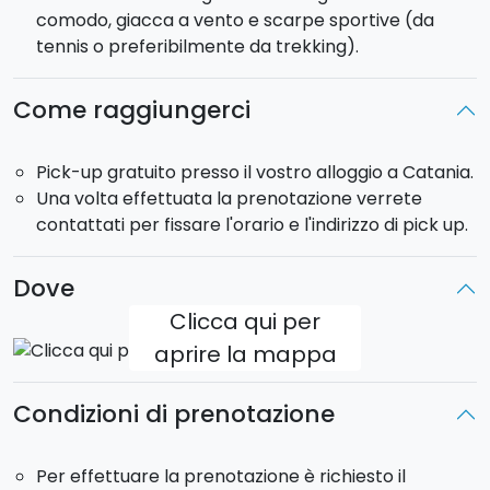
comodo, giacca a vento e scarpe sportive (da
Rientro
: ore 20:00/21:00 circa.
tennis o preferibilmente da trekking).
Pick-up:
incluso presso il vostro alloggio a Catania.
Il tour sarà effettuato in minivan che può ospitare fino
a 8 passeggeri.
Come raggiungerci
Pick-up gratuito presso il vostro alloggio a Catania.
Una volta effettuata la prenotazione verrete
contattati per fissare l'orario e l'indirizzo di pick up.
Dove
Clicca qui per
aprire la mappa
Condizioni di prenotazione
Per effettuare la prenotazione è richiesto il