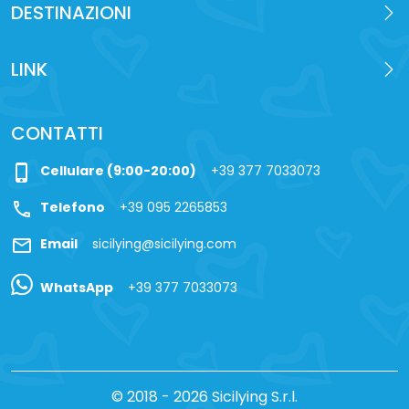
DESTINAZIONI
LINK
CONTATTI
phone_iphone
Cellulare (9:00-20:00)
+39 377 7033073
call
Telefono
+39 095 2265853
mail
Email
sicilying@sicilying.com
WhatsApp
+39 377 7033073
© 2018 - 2026 Sicilying S.r.l.