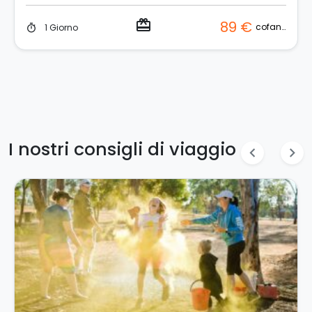
redeem
89 €
cofanetto
1 Giorno
timer
I nostri consigli di viaggio
chevron_left
chevron_right