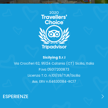
Sicilying S.r.l
Via Crociferi 62, 95124 Catania (CT) Sicilia, Italia
P.iva 0‍5017200873
Licenza T.O. n.101/S9/TUR/Sicilia
Ass. ERV n.64630084-RC17
ESPERIENZE