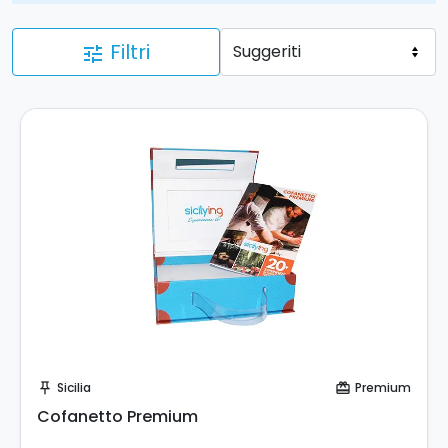
Filtri
tune
Acquista Coupon!
Sicilia
Premium
push_pin
card_giftcard
Cofanetto Premium