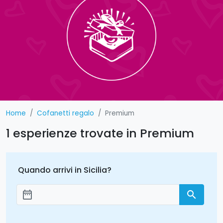
Home
Cofanetti regalo
Premium
1 esperienze trovate in Premium
Quando arrivi in Sicilia?
date_range
search
Aggiungi le date