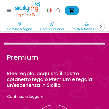
shopping_cart
menu
search
wine_bar
soup_kitchen
spa
chevron_right
Cantine & Vigne
Corsi di Cucina
Relax & Benessere
Premium
Idee regalo: acquista il nostro
cofanetto regalo Premium e regala
un'esperienza in Sicilia
Continua a leggere.