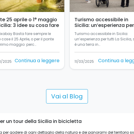
te 25 aprile o 1° maggio
Turismo accessibile in
icilia: 3 idee su cosa fare
Sicilia: un’esperienza per
tutti
Pixabay Basta fare sempre le
Turismo accessibile in Sicilia:
e cose il 25 Aprile, o per il ponte
un’esperienza per tutti La Sicilia, 
primo maggio: perc…
è una terra in…
Continua a leggere
Continua a leg
3/2025
11/03/2025
Vai al Blog
er un tour della Sicilia in bicicletta
ia per godere di ogni dettaglio della natura e dei panorami del territorio sic