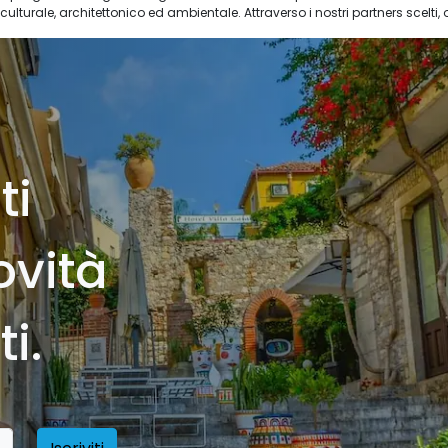
urale, architettonico ed ambientale. Attraverso i nostri partners scelti, offr
ti
ovità
i.