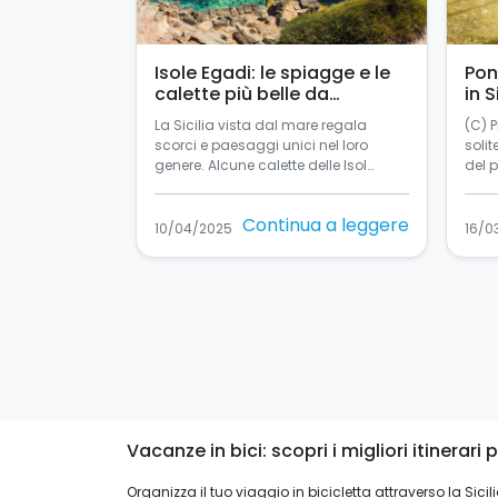
Isole Egadi: le spiagge e le
Pon
calette più belle da
in S
raggiungere in barca a vela
La Sicilia vista dal mare regala
(C) 
scorci e paesaggi unici nel loro
solit
genere. Alcune calette delle Isol…
del 
Continua a leggere
10/04/2025
16/0
Vacanze in bici: scopri i migliori itinerari p
Organizza il tuo viaggio in bicicletta attraverso la Sicil