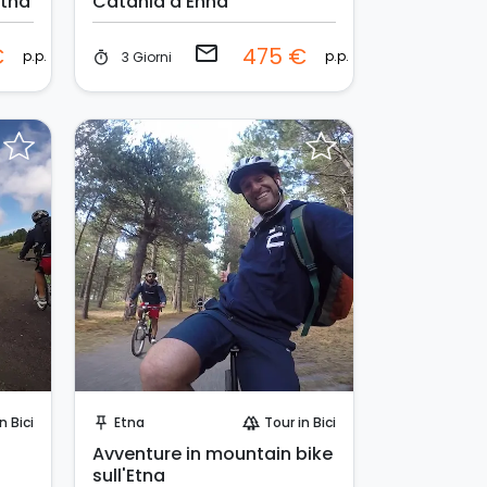
Etna
Catania a Enna
email
€
475 €
p.p.
p.p.
3 Giorni
timer
Invia una richiesta!
n Bici
Etna
Tour in Bici
push_pin
forest
Avventure in mountain bike
sull'Etna