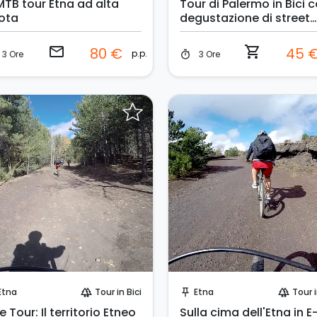
MTB tour Etna ad alta
Tour di Palermo in Bici 
ota
degustazione di street
food
email
shopping_cart
80 €
45 
p.p.
3 Ore
3 Ore
timer
Invia una richiesta!
Prenota Subito!
Etna
Tour in Bici
Etna
Tour i
forest
push_pin
forest
e Tour: Il territorio Etneo
Sulla cima dell'Etna in E