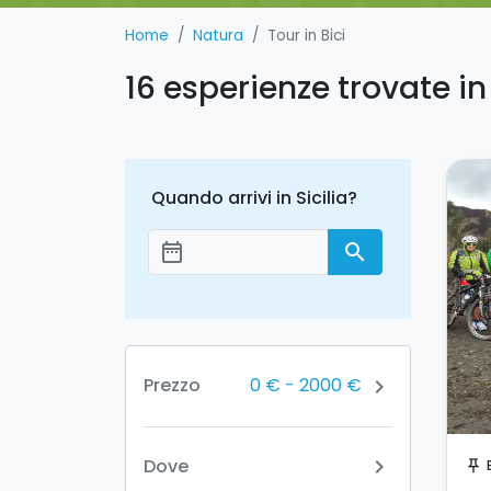
Home
Natura
Tour in Bici
16 esperienze trovate in 
Quando arrivi in Sicilia?
date_range
search
Aggiungi le date
0 €
-
2000 €
Prezzo
chevron_right
Dove
chevron_right
push_pin