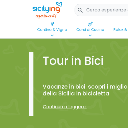
search
wine_bar
soup_kitchen
Cantine & Vigne
Corsi di Cucina
Relax &
keyboard_arrow_down
keyboard_arrow_down
Tour in Bici
Vacanze in bici: scopri i miglior
della Sicilia in bicicletta
Continua a leggere.