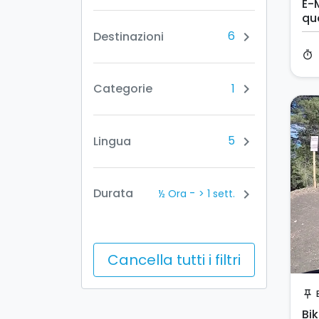
E-
qu
6
Destinazioni
chevron_right
timer
1
Categorie
chevron_right
5
Lingua
chevron_right
-
Durata
chevron_right
½ Ora
> 1 sett.
Cancella tutti i filtri
push_pin
Bik