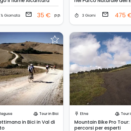
ngo il fiume Alcantara
nel Parco Naturale dell'
email
email
35 €
475 
p.p.
½ Giornata
3 Giorni
timer
Invia una richiesta!
Invia una richiesta!
Ragusa
Tour in Bici
Etna
Tour i
forest
push_pin
forest
ettimana in Bici in Val di
Mountain Bike Pro Tour:
to
percorsi per esperti