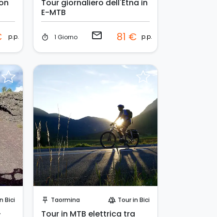
con
Tour giornaliero dell'Etna in
E-MTB
email
€
81 €
p.p.
p.p.
1 Giorno
timer
Invia una richiesta!
n Bici
Taormina
Tour in Bici
push_pin
forest
-
Tour in MTB elettrica tra