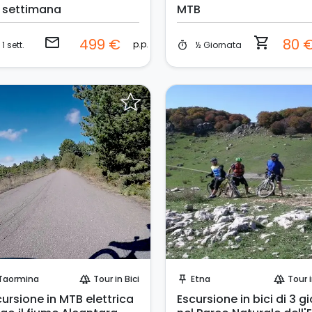
1 settimana
MTB
email
shopping_cart
499 €
80 
p.p.
1 sett.
½ Giornata
timer
Invia una richiesta!
Invia una richiesta!
Taormina
Tour in Bici
Etna
Tour i
forest
push_pin
forest
ursione in MTB elettrica
Escursione in bici di 3 gi