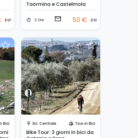
Taormina e Castelmola
email
€
50 €
p.p.
p.p.
3 Ore
timer
Invia una richiesta!
n Bici
Sic. Centrale
Tour in Bici
push_pin
forest
orni
Bike Tour: 3 giorni in bici da