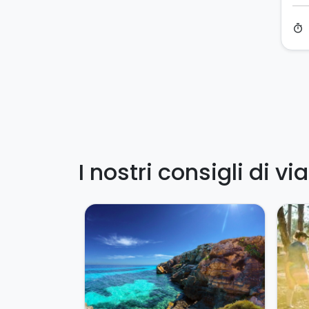
timer
I nostri consigli di vi