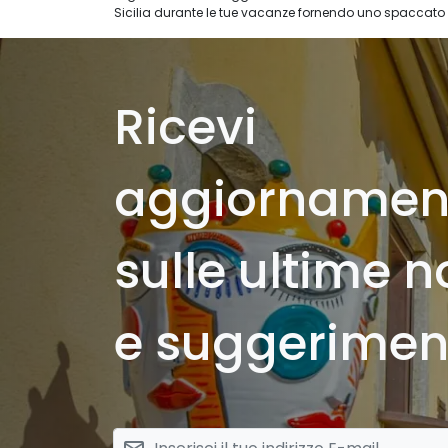
Sicilia durante le tue vacanze fornendo uno spaccato cult
Ricevi
aggiornamen
sulle ultime n
e suggeriment