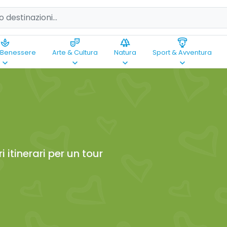
spa
theater_comedy
forest
paragliding
 Benessere
Arte & Cultura
Natura
Sport & Avventura
keyboard_arrow_down
keyboard_arrow_down
keyboard_arrow_down
keyboard_arrow_down
i itinerari per un tour