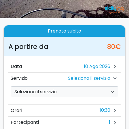
Prenota subito
A partire da
80€
Data
chevron_right
Seleziona il servizio
Servizio
chevron_right
10:30
Orari
chevron_right
1
Partecipanti
chevron_right