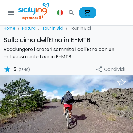
shopping_cart
menu
search
Home
Natura
Tour in Bici
Tour in Bici
Sulla cima dell'Etna in E-MTB
Raggiungere i crateri sommitali dell'Etna con un
entusiasmante tour in E-MTB
star
Condividi
5
share
(1849)
Previous
Nex