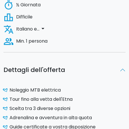
timer
½ Giornata
leaderboard
Difficile
translate
arrow_drop_down
Italiano e...
people_alt
Min. 1 persona
Dettagli dell'offerta
Noleggio MTB elettrica
Tour fino alla vetta dell'Etna
Scelta tra 3 diverse opzioni
Adrenalina e avventura in alta quota
Guide certificate a vostra disposizione