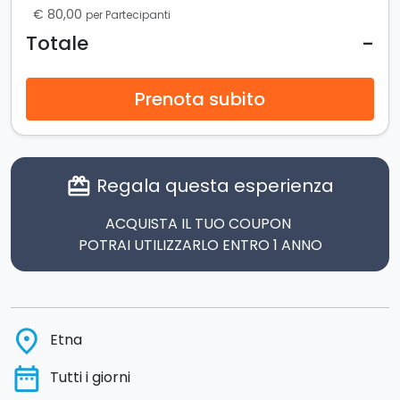
€ 80,00
per Partecipanti
-
Totale
Prenota subito
Regala questa esperienza
card_giftcard
ACQUISTA IL TUO COUPON
POTRAI UTILIZZARLO ENTRO 1 ANNO
place
Etna
date_range
Tutti i giorni