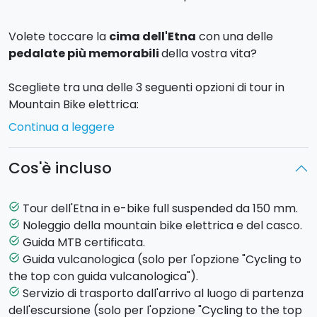
Volete toccare la
cima dell'Etna
con una delle
pedalate più memorabili
della vostra vita?
Scegliete tra una delle 3 seguenti opzioni di tour in
Mountain Bike elettrica:
Continua a leggere
Cycling to the top
Questo tour avrà inizio presso il
Rifugio Sapienza
,
Cos'è incluso
versante sud dell'Etna, e attraverserà, tramite un
percorso sterrato
in e-mountain bike, antichi
crateri e colate laviche. Con un dislivello di circa
Tour dell'Etna in e-bike full suspended da 150 mm.
task_alt
1000 m, raggiungerete
Torre del Filosofo
a quota
Noleggio della mountain bike elettrica e del casco.
task_alt
2900 m e, grazie anche alla guida che vi
Guida MTB certificata.
task_alt
accompagnerà, avrete modo di godere di un
Guida vulcanologica (solo per l'opzione "Cycling to
task_alt
panorama mozzafiato: i crateri sommitali dell'Etna,
the top con guida vulcanologica").
il mar Ionio e la Valle del Bove. L'
emozionante
Servizio di trasporto dall'arrivo al luogo di partenza
task_alt
discesa
avverrà tramite una pista sabbiosa,
dell'escursione (solo per l'opzione "Cycling to the top