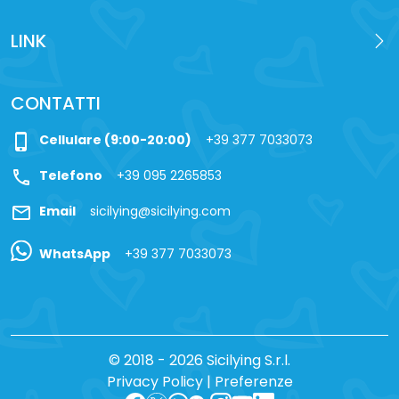
LINK
CONTATTI
phone_iphone
Cellulare (9:00-20:00)
+39 377 7033073
call
Telefono
+39 095 2265853
mail
Email
sicilying@sicilying.com
WhatsApp
+39 377 7033073
© 2018 - 2026 Sicilying S.r.l.
Privacy Policy
|
Preferenze