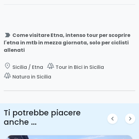
label_important
Come visitare Etna, intenso tour per scoprire
l'etna in mtb in mezza giornata, solo per ciclisti
allenati
place
forest
Sicilia / Etna
Tour in Bici in Sicilia
forest
Natura in Sicilia
Ti potrebbe piacere
chevron_left
chevron_right
anche ...