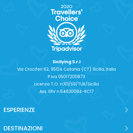
Sicilying S.r.l
Via Crociferi 62, 95124 Catania (CT) Sicilia, Italia
P.iva 0‍5017200873
Licenza T.O. n.101/S9/TUR/Sicilia
Ass. ERV n.64630084-RC17
ESPERIENZE
DESTINAZIONI