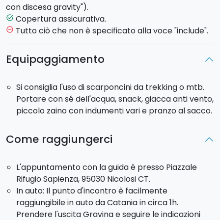
immersa nei colori della montagna.
con discesa gravity").
Durata
(orario indicativo): 3 h circa.
Copertura assicurativa.
task_alt
Grado di difficoltà
: medio.
Tutto ciò che non è specificato alla voce "include".
remove_circle_outline
Cycling to the top con guida vulcanologica
Come nel precedente tour, partendo sempre dal
Equipaggiamento
Rifugio Sapienza, una volta raggiunta Torre del
Filosofo a quota 2900 m, troverete ad aspettarvi
Si consiglia l'uso di scarponcini da trekking o mtb.
una
guida vulcanologica
che vi condurrà, con un
Portare con sé dell'acqua, snack, giacca anti vento,
emozionante
trekking
, a quota 3345 m, dove
piccolo zaino con indumenti vari e pranzo al sacco.
godrete dello spettacolare scenario dalla
cima
dell'Etna
. Anche in questo caso la discesa sarà
emozionante grazie a una pista sabbiosa immersa
Come raggiungerci
nella montagna.
Durata
(orario indicativo): 7 h circa.
L'appuntamento con la guida è presso Piazzale
Grado di difficoltà
: difficile.
Rifugio Sapienza, 95030 Nicolosi CT.
Cycling to the top con discesa gravity
In auto: Il punto d'incontro è facilmente
In questo entusiasmante tour, raggiunta Torre del
raggiungibile in auto da Catania in circa 1h.
Filosofo a quota 2900 m, dopo aver preso il giusto
Prendere l'uscita Gravina e seguire le indicazioni
tempo per ammirare il panorama spettacolare