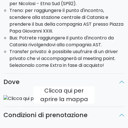
per Nicolosi - Etna Sud (SP92).
intorno a voi, inizierete un'
adrenalinica discesa
Treno: per raggiungere il punto d'incontro,
che, attraverso una pista sabbiosa e diversi
scendere alla stazione centrale di Catania e
single-trail di enduro
, vi farà divertire per circa
prendere il bus della compagnia AST presso Piazza
2100 m. di dislivello
. Un comodo
transfer
vi
Papa Giovanni XXIII.
riporterà al punto di partenza.
Bus: Potrete raggiungere il punto d'incontro da
Durata
(orario indicativo): 6 h circa.
Catania rivolgendovi alla compagnia AST.
Grado di difficoltà
: difficile.
Transfer privato: è possibile usufruire di un driver
Dislivello in salita
: 1000 m circa.
privato che vi accompagnerà al meeting point.
Punto d'incontro
: Rifugio Sapienza. Possibilità di pick-
Selezionalo come Extra in fase di acquisto!
up su richiesta da Catania e provincia (extra non
incluso).
Dove
Tariffa all inclusive
: comprensiva di noleggio
mountain bike elettrica, casco, guida naturalistica,
Clicca qui per
transfer di rientro, assicurazione.
aprire la mappa
Condizioni di prenotazione