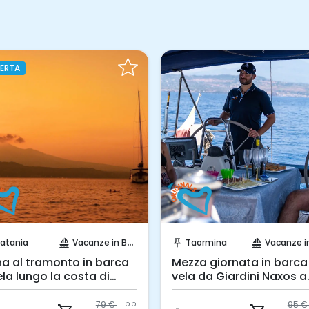
OFFERTA
Prenota Subito!
Prenota Subi
Taormina
Vacanze in Barca
Catania
Vac
push_pin
sailing
push_pin
sailing
Mezza giornata in barca a
Tour Privato in bar
vela da Giardini Naxos a
lungo la costa ca
Taormina
95 €
p.p.