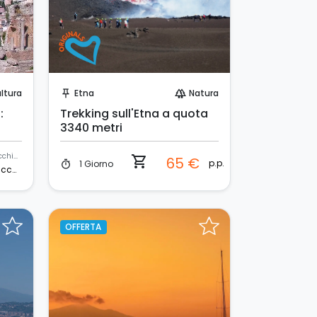
Prenota Subito!
ltura
Etna
Natura
push_pin
forest
:
Trekking sull'Etna a quota
3340 metri
macchina
shopping_cart
65 €
p.p.
1 Giorno
timer
macchina
OFFERTA