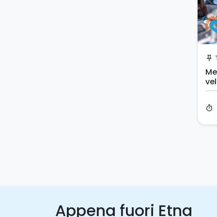
push_pin
Me
ve
Ta
timer
Appena fuori Etna