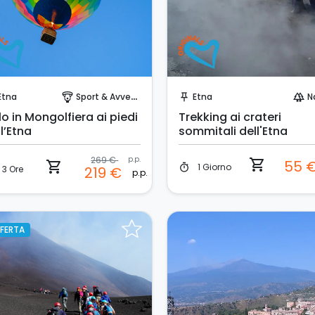
Prenota Subito!
Prenota Subito!
Etna
Sport & Avventura
Etna
N
paragliding
push_pin
forest
o in Mongolfiera ai piedi
Trekking ai crateri
l’Etna
sommitali dell'Etna
269 €
p.p.
shopping_cart
55 
shopping_cart
1 Giorno
timer
3 Ore
219 €
p.p.
FERTA