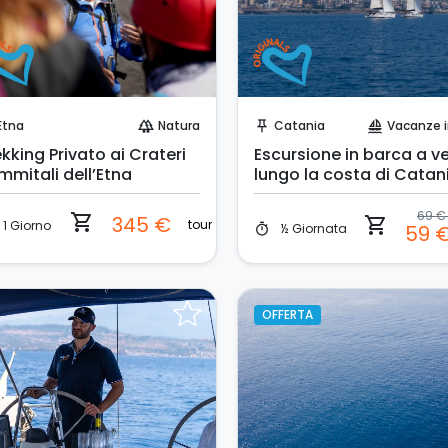
Prenota Subito!
Prenota Subito!
Etna
Natura
Catania
Vacanze in B
forest
push_pin
sailing
kking Privato ai Crateri
Escursione in barca a v
mmitali dell’Etna
lungo la costa di Catan
69 
shopping_cart
345 €
shopping_cart
tour
1 Giorno
½ Giornata
59 
timer
OFFERTA