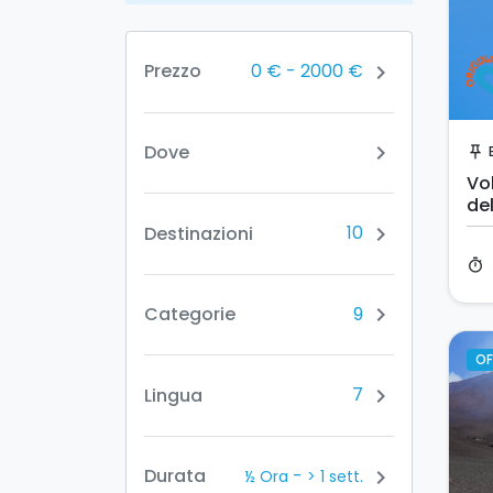
0 €
-
2000 €
Prezzo
chevron_right
Dove
chevron_right
push_pin
Vol
del
10
Destinazioni
chevron_right
timer
9
Categorie
chevron_right
OF
7
Lingua
chevron_right
-
Durata
chevron_right
½ Ora
> 1 sett.