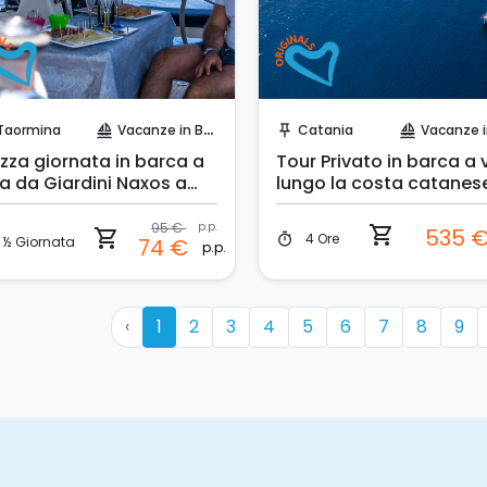
Prenota Subito!
Prenota Subito!
Taormina
Vacanze in Barca
Catania
Vacanze in B
sailing
push_pin
sailing
zza giornata in barca a
Tour Privato in barca a 
la da Giardini Naxos a
lungo la costa catanes
ormina
95 €
p.p.
shopping_cart
535 
shopping_cart
4 Ore
timer
½ Giornata
74 €
p.p.
‹
1
2
3
4
5
6
7
8
9