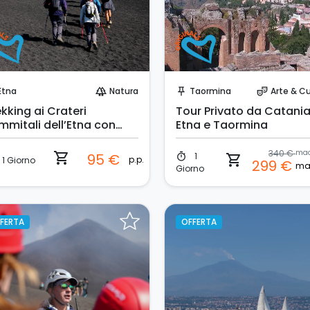
Prenota Subito!
Prenota Subito!
Etna
Natura
Taormina
Arte & Cu
forest
push_pin
theater_comedy
kking ai Crateri
Tour Privato da Catania
mmitali dell’Etna con
Etna e Taormina
ck-up da Catania
340 €
shopping_cart
1
95 €
timer
shopping_cart
p.p.
1 Giorno
299 €
Giorno
FERTA
OFFERTA