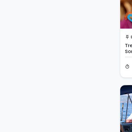
push_pin
Tre
So
timer