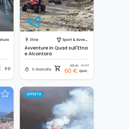
Prenota Subito!
atura
Etna
Sport & Avventura
push_pin
paragliding
Avventure in Quad sull'Etna
e Alcantara
65 €
quad
€
shopping_cart
p.p.
½ Giornata
60 €
timer
quad
OFFERTA