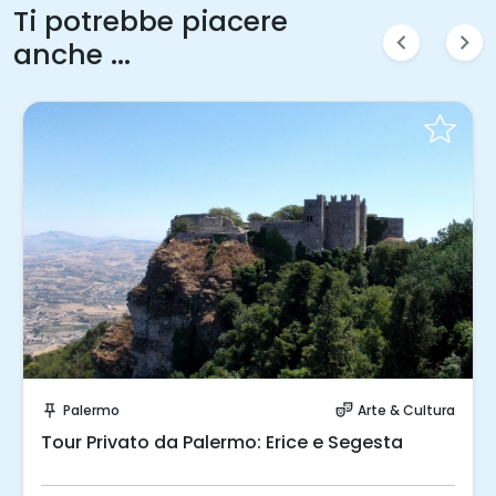
Ti potrebbe piacere
chevron_left
chevron_right
anche ...
Prenota Subito!
Palermo
Arte & Cultura
push_pin
theater_comedy
Tour Privato da Palermo: Erice e Segesta