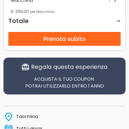
1
Macchina
chevron_right
€ 299,00
per Macchina
-
Totale
Prenota subito
Regala questa esperienza
card_giftcard
ACQUISTA IL TUO COUPON
POTRAI UTILIZZARLO ENTRO 1 ANNO
place
Taormina
Tutti i giorni