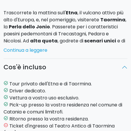
Trascorrete la mattina sull'
Etna
, il vulcano attivo più
alto d'Europa, e, nel pomeriggio, visiterete
Taormina
,
la
Perla dello Jonio
. Passerete per i caratteristici
paesini pedemontani di Trecastagni, Pedara e
Nicolosi. Ad
alta quota
, godrete di
scenari unici
e di
un'atmosfera molto suggestiva. A Taormina potrete
Continua a leggere
passeggiare tra le viuzze o visitare il
Teatro Greco
.
Cos'è incluso
Un
tour privato
che vi permetterà di scoprire due dei
principali luoghi di interesse della Sicilia: il vulcano Etna
in tutta la sua maestosità e Taormina, l'incantevole
Tour privato dell'Etna e di Taormina.
task_alt
cittadina che attira turisti da tutto il mondo.
Driver dedicato.
task_alt
Vettura a vostro uso esclusivo.
task_alt
Programma della giornata
Pick-up presso la vostra residenza nel comune di
task_alt
8:30:
Pick-up
presso la vostra struttura ricettiva e
Catania e comuni limitrofi.
partenza per il Rifugio Sapienza (circa 1h in auto).
Ritorno presso la vostra residenza.
task_alt
9:30:
Arrivo al
Rifugio Sapienza
e visita libera ai
Ticket d'ingresso al Teatro Antico di Taormina
remove_circle_outline