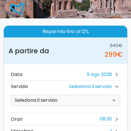
Risparmia fino al 12%
340€
A partire da
299€
Data
chevron_right
Seleziona il servizio
Servizio
chevron_right
08:30
Orari
chevron_right