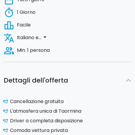
date_range
timer
1 Giorno
leaderboard
Facile
translate
arrow_drop_down
Italiano e...
people_alt
Min. 1 persona
Dettagli dell'offerta
Cancellazione gratuita
L'atmosfera unica di Taormina
Driver a completa disposizione
Comoda vettura privata