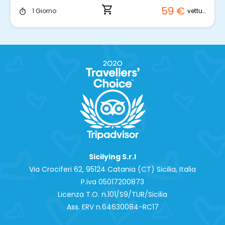
shopping_cart
59 €
vettura
1 Giorno
timer
Sicilying S.r.l
Via Crociferi 62, 95124 Catania (CT) Sicilia, Italia
P.iva 0‍5017200873
Licenza T.O. n.101/S9/TUR/Sicilia
Ass. ERV n.64630084-RC17