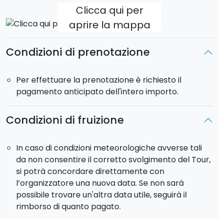
italiana, non potrà accompagnarvi dentro i
Clicca qui per
monumenti ma vi darà tutte le indicazioni utili e sarà
aprire la mappa
felice di rispondere alle vostre curiosità.
Condizioni di prenotazione
La vettura è in esclusiva:
non condividerete l'auto
con altre persone.
Per le prenotazioni da 5
passeggeri, saranno da considerarsi un massimo
Per effettuare la prenotazione è richiesto il
di 4 adulti e 1/2 bambini (max 160 cm di altezza).
pagamento anticipato dell'intero importo.
Partenza:
ore 8:30
.
Condizioni di fruizione
Rientro:
ore 17:30
.
Pick-up
da Catania
:
incluso
presso il vostro
alloggio in città e comuni limitrofi.
In caso di condizioni meteorologiche avverse tali
Il tour sarà effettuato in auto che può ospitare
fino a
da non consentire il corretto svolgimento del Tour,
4 passeggeri
.
si potrà concordare direttamente con
l’organizzatore una nuova data. Se non sarà
possibile trovare un'altra data utile, seguirà il
rimborso di quanto pagato.