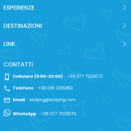
ESPERIENZE
DESTINAZIONI
LINK
CONTATTI
phone_iphone
Cellulare (9:00-20:00)
+39 377 7033073
call
Telefono
+39 095 2265853
mail
Email
sicilying@sicilying.com
WhatsApp
+39 377 7033073