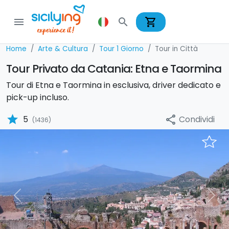
shopping_cart
menu
search
Home
Arte & Cultura
Tour 1 Giorno
Tour in Città
Tour Privato da Catania: Etna e Taormina
Tour di Etna e Taormina in esclusiva, driver dedicato e
pick-up incluso.
star
Condividi
5
share
(1436)
Previous
Nex