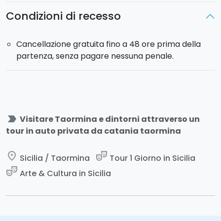
Condizioni di recesso
Cancellazione gratuita fino a 48 ore prima della
partenza, senza pagare nessuna penale.
label_important
Visitare Taormina e dintorni attraverso un
tour in auto privata da catania taormina
place
theater_comedy
Sicilia / Taormina
Tour 1 Giorno in Sicilia
theater_comedy
Arte & Cultura in Sicilia