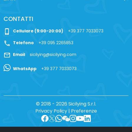
CONTATTI
phone_iphone
Cellulare (9:00-20:00)
+39 377 7033073
call
Telefono
+39 095 2265853
mail
Email
sicilying@sicilying.com
WhatsApp
+39 377 7033073
© 2018 - 2026 Sicilying S.r.l.
Privacy Policy
|
Preferenze