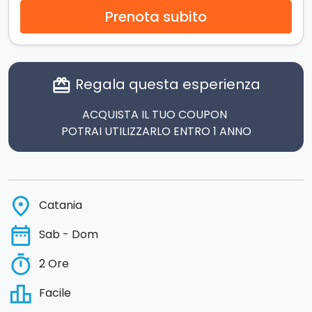
Prenota subito
Regala questa esperienza
card_giftcard
ACQUISTA IL TUO COUPON
POTRAI UTILIZZARLO ENTRO 1 ANNO
place
Catania
date_range
Sab - Dom
timer
2 Ore
leaderboard
Facile