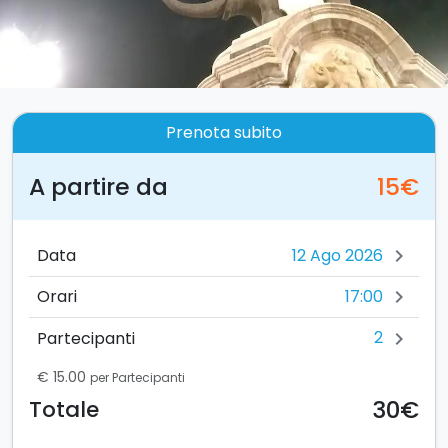
Prenota subito
A partire da
15€
Data
chevron_right
17:00
Orari
chevron_right
2
Partecipanti
chevron_right
€ 15.00
per Partecipanti
30€
Totale