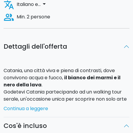
translate
arrow_drop_down
Italiano e...
people_alt
Min. 2 persone
Dettagli dell'offerta
Catania, una città viva e piena di contrasti, dove
convivono acqua e fuoco,
il bianco dei marmi e il
nero della lava
.
Godetevi Catania partecipando ad un walking tour
serale, un'occasione unica per scoprire non solo arte
e cultura, ma anche aneddoti, miti e leggende che
Continua a leggere
rendono la città etnea unica ed affascinante.
Cos'è incluso
"U Liotru
"
, l'elefante raffigurato in Piazza Duomo, vero