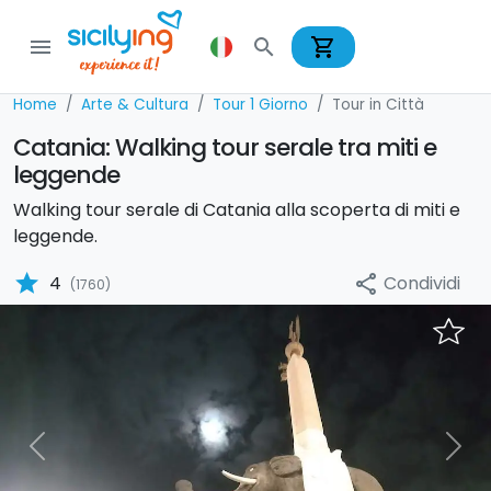
shopping_cart
menu
search
Home
Arte & Cultura
Tour 1 Giorno
Tour in Città
Catania: Walking tour serale tra miti e
leggende
Walking tour serale di Catania alla scoperta di miti e
leggende.
star
Condividi
4
share
(1760)
Previous
Nex