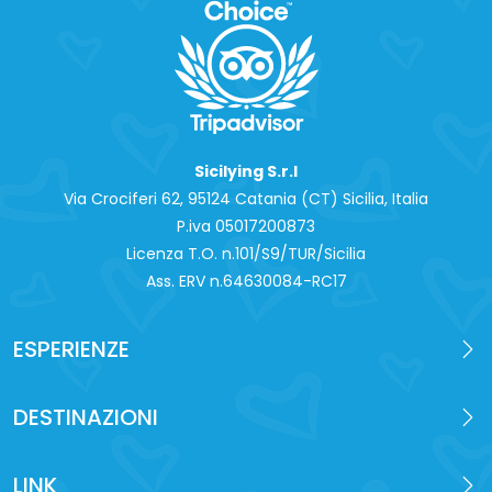
Sicilying S.r.l
Via Crociferi 62, 95124 Catania (CT) Sicilia, Italia
P.iva 0‍5017200873
Licenza T.O. n.101/S9/TUR/Sicilia
Ass. ERV n.64630084-RC17
ESPERIENZE
DESTINAZIONI
LINK