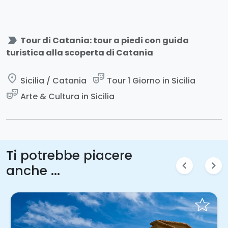
label_important
Tour di Catania: tour a piedi con guida
turistica alla scoperta di Catania
place
theater_comedy
Sicilia / Catania
Tour 1 Giorno in Sicilia
theater_comedy
Arte & Cultura in Sicilia
Ti potrebbe piacere
chevron_left
chevron_right
anche ...