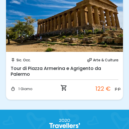
Prenota Subito!
Sic. Occ.
Arte & Cultura
push_pin
theater_comedy
Tour di Piazza Armerina e Agrigento da
Palermo
shopping_cart
122 €
p.p.
1 Giorno
timer