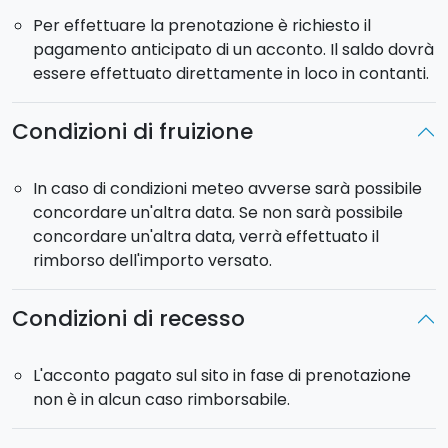
storie dei catanesi per raccontare la storia della città,
Per effettuare la prenotazione è richiesto il
attraverso il suo controverso passato, il
rapporto col
pagamento anticipato di un acconto. Il saldo dovrà
Vulcano
e le tracce dei popoli che l’hanno abitata.
essere effettuato direttamente in loco in contanti.
Durata:
2h
Condizioni di fruizione
Orari:
dalle 17:00 alle 19:00
In caso di condizioni meteo avverse sarà possibile
concordare un'altra data. Se non sarà possibile
concordare un'altra data, verrà effettuato il
rimborso dell'importo versato.
Condizioni di recesso
L'acconto pagato sul sito in fase di prenotazione
non è in alcun caso rimborsabile.