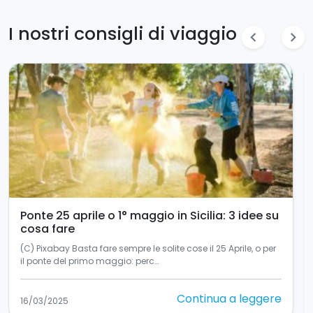
I nostri consigli di viaggio
chevron_left
chevron_right
Turismo accessibile in Sicilia: un’esperienza
per tutti
Turismo accessibile in Sicilia: un’esperienza per tutti La
Sicilia, si sa, è una terra in…
Continua a leggere
11/03/2025