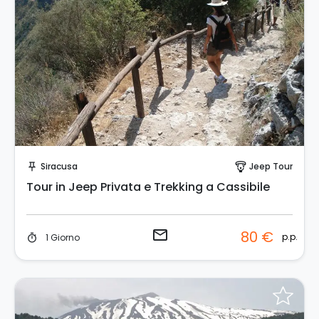
Invia una richiesta!
Siracusa
Jeep Tour
push_pin
paragliding
Tour in Jeep Privata e Trekking a Cassibile
email
80 €
p.p.
1 Giorno
timer