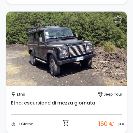
Prenota Subito!
Etna
Jeep Tour
push_pin
paragliding
Etna: escursione di mezza giornata
shopping_cart
160 €
p.p.
1 Giorno
timer