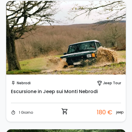
Prenota Subito!
Nebrodi
Jeep Tour
push_pin
paragliding
Escursione in Jeep sui Monti Nebrodi
shopping_cart
180 €
jeep
1 Giorno
timer