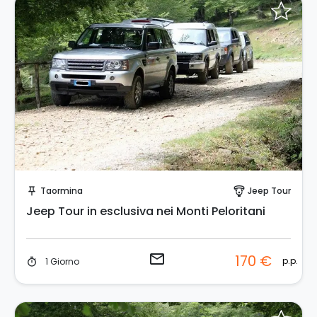
Invia una richiesta!
Taormina
Jeep Tour
push_pin
paragliding
Jeep Tour in esclusiva nei Monti Peloritani
email
170 €
p.p.
1 Giorno
timer