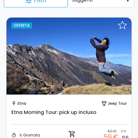
Filtri
tune
OFFERTA
Prenota Subito!
Etna
Jeep Tour
push_pin
paragliding
Etna Morning Tour: pick up incluso
60 €
p.p.
shopping_cart
½ Giornata
59 €
timer
p.p.