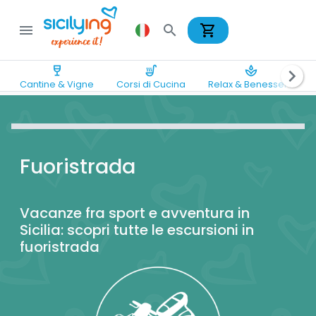
shopping_cart
menu
search
wine_bar
soup_kitchen
spa
chevron_right
Cantine & Vigne
Corsi di Cucina
Relax & Benessere
Fuoristrada
Vacanze fra sport e avventura in
Sicilia: scopri tutte le escursioni in
fuoristrada