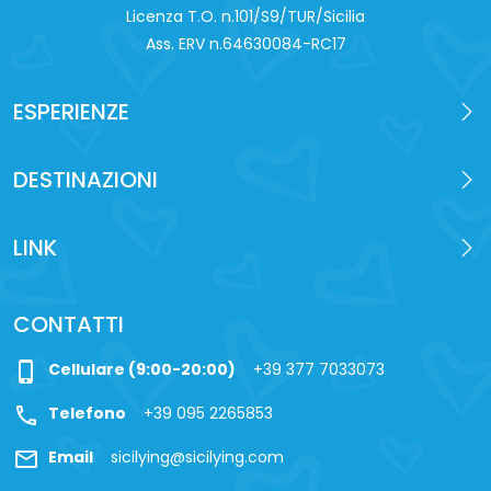
Licenza T.O. n.101/S9/TUR/Sicilia
Ass. ERV n.64630084-RC17
ESPERIENZE
DESTINAZIONI
LINK
CONTATTI
phone_iphone
Cellulare (9:00-20:00)
+39 377 7033073
call
Telefono
+39 095 2265853
mail
Email
sicilying@sicilying.com