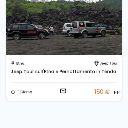
Invia una richiesta!
Etna
Jeep Tour
push_pin
paragliding
Jeep Tour sull'Etna e Pernottamento in Tenda
email
150 €
p.p.
1 Giorno
timer