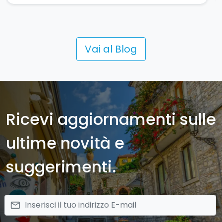
Vai al Blog
Ricevi aggiornamenti sulle
ultime novità e
suggerimenti.
email