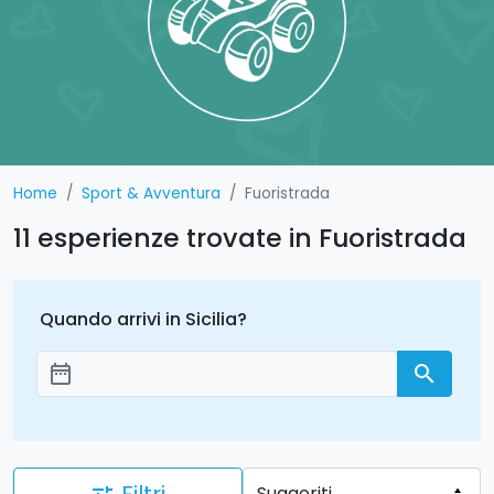
Home
Sport & Avventura
Fuoristrada
11 esperienze trovate in Fuoristrada
Quando arrivi in Sicilia?
date_range
search
Aggiungi le date