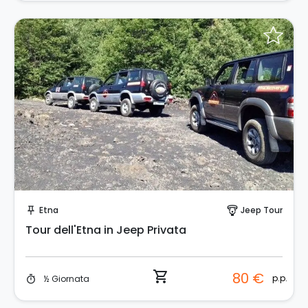
Prenota Subito!
Etna
Jeep Tour
push_pin
paragliding
Tour dell'Etna in Jeep Privata
shopping_cart
80 €
p.p.
½ Giornata
timer