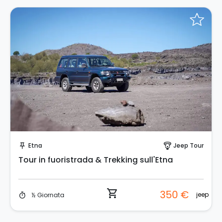
Prenota Subito!
Etna
Jeep Tour
push_pin
paragliding
Tour in fuoristrada & Trekking sull'Etna
shopping_cart
350 €
jeep
½ Giornata
timer