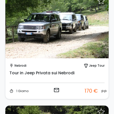
Invia una richiesta!
Nebrodi
Jeep Tour
push_pin
paragliding
Tour in Jeep Privata sui Nebrodi
email
170 €
p.p.
1 Giorno
timer