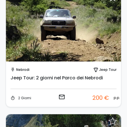
Invia una richiesta!
Nebrodi
Jeep Tour
push_pin
paragliding
Jeep Tour: 2 giorni nel Parco dei Nebrodi
email
200 €
p.p.
2 Giorni
timer