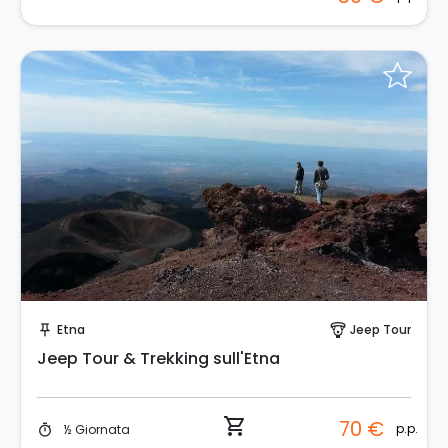
Prenota Subito!
Etna
Jeep Tour
push_pin
paragliding
Jeep Tour & Trekking sull'Etna
shopping_cart
70 €
p.p.
½ Giornata
timer