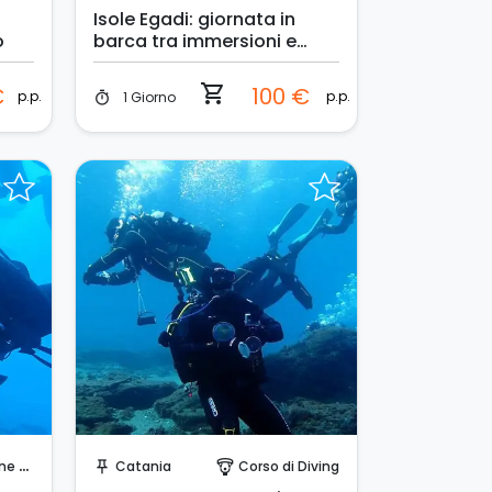
Isole Egadi: giornata in
o
barca tra immersioni e
relax
shopping_cart
€
100 €
p.p.
p.p.
1 Giorno
timer
Prenota Subito!
gola
Catania
Corso di Diving
push_pin
paragliding