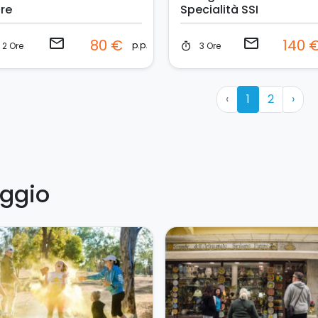
re
Specialità SSI
email
email
80 €
140 
p.p.
2 Ore
3 Ore
timer
‹
1
2
›
aggio