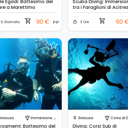
ole Egadi: Battesimo del
Scuba Diving: Immersio
re a Marettimo
tra i Faraglioni di Acitre
shopping_cart
shopping_cart
90 €
60 
p.p.
½ Giornata
3 Ore
timer
Invia una richiesta!
Invia una richiesta!
Siracusa
Immersione Singola
Siracusa
Corso di D
paragliding
push_pin
paragliding
rzamemi: Battesimo del
Diving: Corsi Sub di