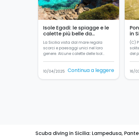
Isole Egadi: le spiagge e le
Pon
calette più belle da
in S
raggiungere in barca a vela
La Sicilia vista dal mare regala
(C) 
scorci e paesaggi unici nel loro
solit
genere. Alcune calette delle Isol…
del 
Continua a leggere
10/04/2025
16/0
Scuba diving in Sicilia: Lampedusa, Pantel