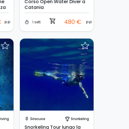
ne
Corso Open Water Diver a
zza
Catania
shopping_cart
€
480 €
p.p.
p.p.
1 sett.
timer
Invia una richiesta!
iving
Siracusa
Snorkeling
push_pin
paragliding
Snorkeling Tour lungo la