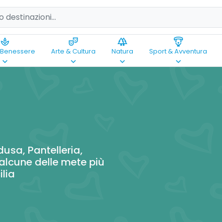
spa
theater_comedy
forest
paragliding
 Benessere
Arte & Cultura
Natura
Sport & Avventura
keyboard_arrow_down
keyboard_arrow_down
keyboard_arrow_down
keyboard_arrow_down
dusa, Pantelleria,
alcune delle mete più
ilia