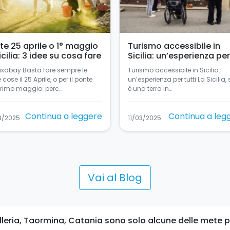
te 25 aprile o 1° maggio
Turismo accessibile in
icilia: 3 idee su cosa fare
Sicilia: un’esperienza per
tutti
Pixabay Basta fare sempre le
Turismo accessibile in Sicilia:
e cose il 25 Aprile, o per il ponte
un’esperienza per tutti La Sicilia, 
primo maggio: perc…
è una terra in…
Continua a leggere
Continua a leg
3/2025
11/03/2025
Vai al Blog
leria, Taormina, Catania sono solo alcune delle mete più