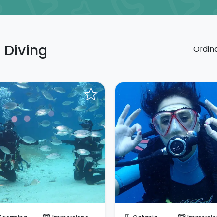
n Diving
Ordina
Invia una richiesta!
Prenota Subito!