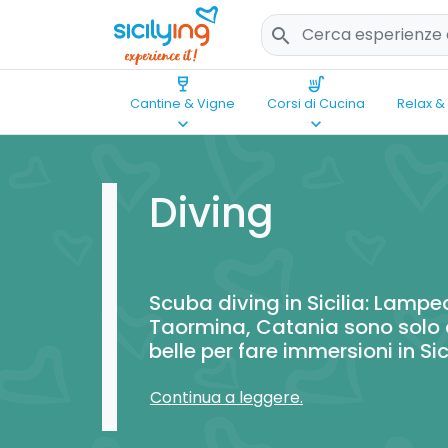
search
wine_bar
soup_kitchen
Cantine & Vigne
Corsi di Cucina
Relax &
keyboard_arrow_down
keyboard_arrow_down
Diving
Scuba diving in Sicilia: Lampe
Taormina, Catania sono solo 
belle per fare immersioni in Sic
Continua a leggere.