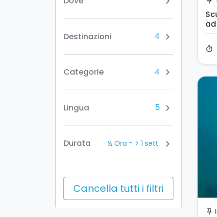
Dove
chevron_right
push_pin
Sc
ad
4
Destinazioni
chevron_right
timer
4
Categorie
chevron_right
5
Lingua
chevron_right
-
Durata
chevron_right
½ Ora
> 1 sett.
Cancella tutti i filtri
push_pin