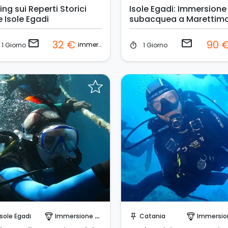
ing sui Reperti Storici
Isole Egadi: Immersione
e Isole Egadi
subacquea a Marettim
email
email
32 €
90 
immersioni
1 Giorno
1 Giorno
timer
Prenota Subito!
Prenota Subito!
Isole Egadi
Immersione Singola
Catania
Immersione Sin
paragliding
push_pin
paragliding