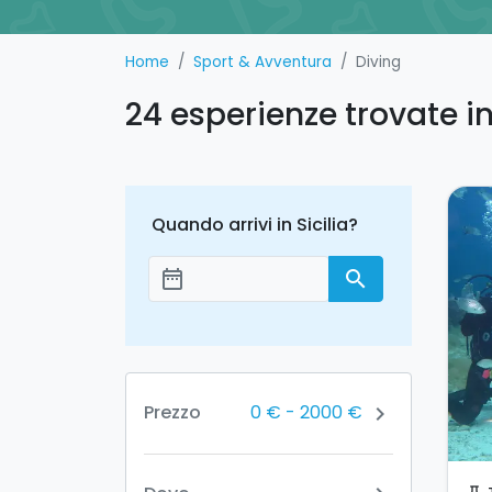
Home
Sport & Avventura
Diving
24 esperienze trovate i
Quando arrivi in Sicilia?
date_range
search
Aggiungi le date
0 €
-
2000 €
Prezzo
chevron_right