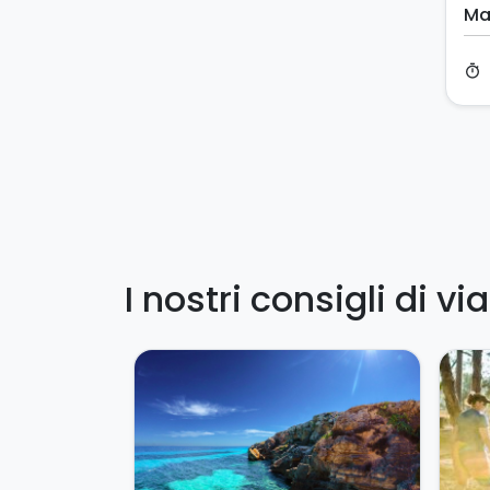
Ma
timer
I nostri consigli di vi