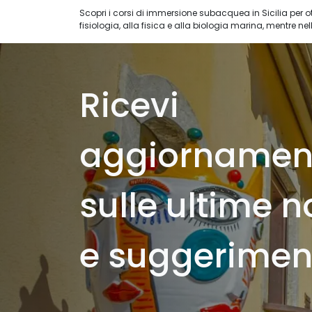
Scopri i corsi di immersione subacquea in Sicilia per ott
fisiologia, alla fisica e alla biologia marina, mentre nell
sicurezza.
Ricevi
aggiornamen
sulle ultime n
e suggeriment