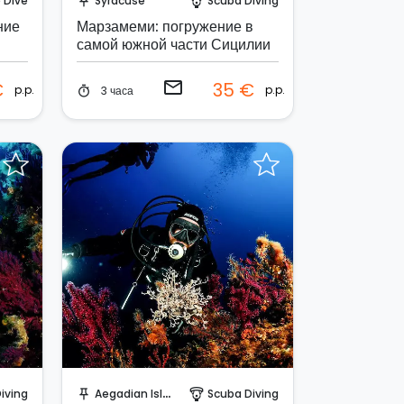
e Dive
Syracuse
Scuba Diving
push_pin
paragliding
ние
Марзамеми: погружение в
самой южной части Сицилии
email
€
35 €
p.p.
p.p.
3 часа
timer
Забронируйте мгновенно!
iving
Aegadian Island
Scuba Diving
push_pin
paragliding