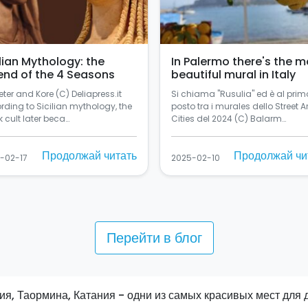
ilian Mythology: the
In Palermo there's the m
end of the 4 Seasons
beautiful mural in Italy
ter and Kore (C) Deliapress.it
Si chiama "Rusulia" ed è al prim
rding to Sicilian mythology, the
posto tra i murales dello Street Ar
 cult later beca…
Cities del 2024 (C) Balarm…
Продолжай читать
Продолжай чи
-02-17
2025-02-10
Перейти в блог
ия, Таормина, Катания - одни из самых красивых мест для