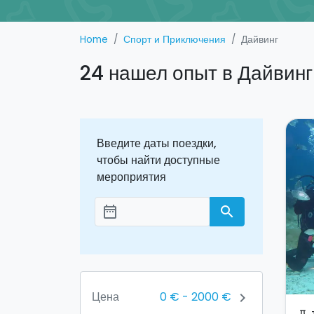
Home
Спорт и Приключения
Дайвинг
24 нашел опыт в Дайвинг
Введите даты поездки,
чтобы найти доступные
мероприятия
date_range
search
Aggiungi le date
0 €
-
2000 €
Цена
chevron_right