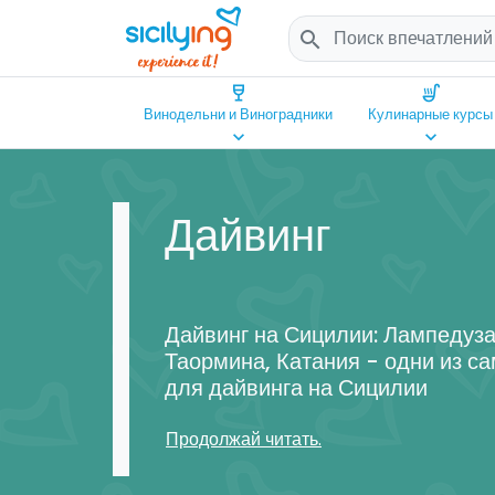
search
wine_bar
soup_kitchen
Винодельни и Виноградники
Кулинарные курсы
keyboard_arrow_down
keyboard_arrow_down
Дайвинг
Дайвинг на Сицилии: Лампедуза
Таормина, Катания - одни из с
для дайвинга на Сицилии
Продолжай читать.