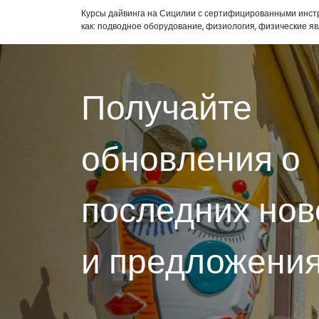
Курсы дайвинга на Сицилии с сертифицированными инструк
как: подводное оборудование, физиология, физические яв
Получайте
обновления о
последних нов
и предложения