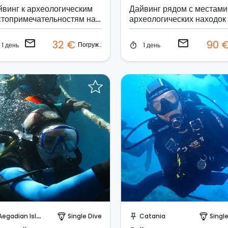
йвинг к археологическим
Дайвинг рядом с местами
стопримечательностям на
археологических находок
тровах Эгади
Трапани
email
email
32 €
90 
Погружения
1 день
1 день
timer
абронируйте мгновенно!
Забронируйте мгновенн
Aegadian Island
Single Dive
Catania
Singl
paragliding
push_pin
paragliding