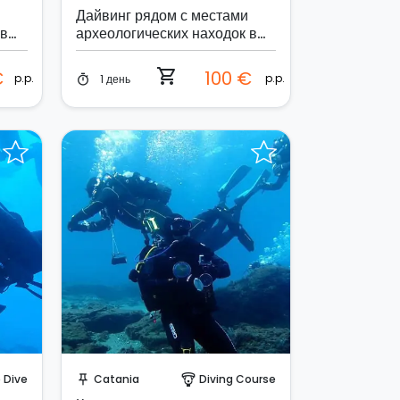
Дайвинг рядом с местами
 в
археологических находок в
Мареттимо
shopping_cart
€
100 €
p.p.
p.p.
1 день
timer
о!
Забронируйте мгновенно!
e Dive
Catania
Diving Course
push_pin
paragliding