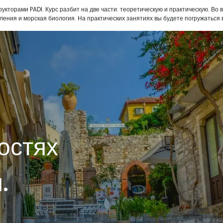
торами PADI. Курс разбит на две части: теоретическую и практическую. Во 
ления и морская биология. На практических занятиях вы будете погружаться
остях
.