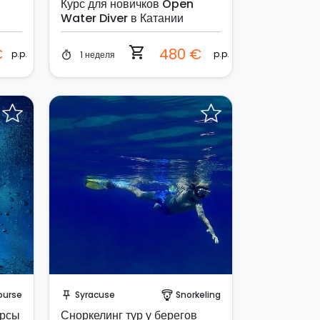
Курс для новичков Open
Water Diver в Катании
shopping_cart
€
480 €
p.p.
p.p.
1 неделя
timer
Отправить запрос!
ourse
Syracuse
Snorkeling
push_pin
paragliding
урсы
Сноркелинг тур у берегов