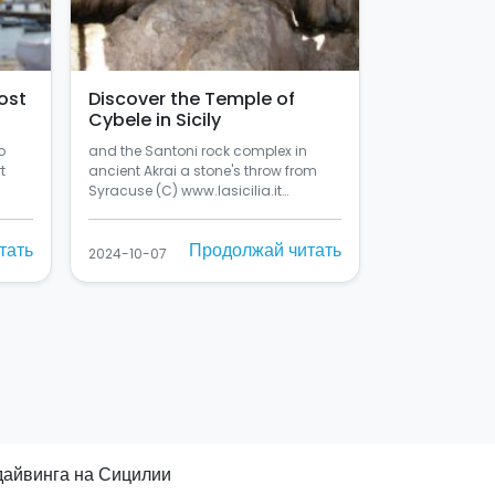
ost
Discover the Temple of
Cybele in Sicily
o
and the Santoni rock complex in
t
ancient Akrai a stone's throw from
Syracuse (C) www.lasicilia.it…
тать
Продолжай читать
2024-10-07
 дайвинга на Сицилии