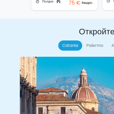
shopping_cart
timer
Полдня
75 €
timer
Квадроцикл
Откройте
Catania
Palermo
A