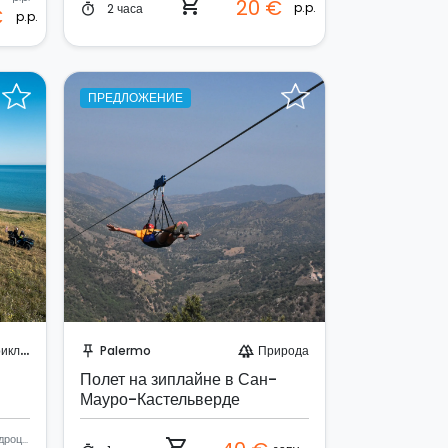
shopping_cart
20 €
p.p.
2 часа
timer
€
p.p.
ПРЕДЛОЖЕНИЕ
о!
Забронируйте мгновенно!
чения
Palermo
Природа
push_pin
forest
Полет на зиплайне в Сан-
Мауро-Кастельверде
Квадроцикл
shopping_cart