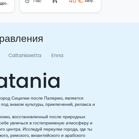
40 €
запуск
1 час
timer
Квадроцикл
правления
Caltanissetta
Enna
atania
 город Сицилии после Палермо, является
под знаком культуры, приключений, релакса и
арокко, восстановленный после природных
ь себе увлечься в гостеприимную атмосферу и
о центра. Исследуй переулки города, где ты
ого, римского, византийского и арабского