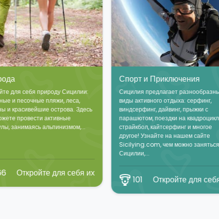
рт и Приключения
Парусные и Моторные ях
лия предлагает разнообразные
Проведите свой отпуск на парусн
 активного отдыха: серфинг,
или моторной яхте в самом краси
серфинг, дайвинг, прыжки с
море – Средиземном. С нашими
шютом, поездки на квадроцикле,
предложениями вы можете взять 
йкбол, кайтсерфинг и многое
прокат моторную...
ое! Узнайте на нашем сайте
lying.com, чем можно заняться на
ии,...
sailing
124
Откройте для себ
101
Откройте для себя их