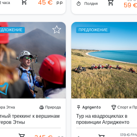
shopping_cart
45 €
shopping_cart
p.p.
2 часа
Полдня
59 
timer
ЕДЛОЖЕНИЕ
ПРЕДЛОЖЕНИЕ
абронируйте мгновенно!
Забронируйте мгновенн
ора Этна
Природа
Agrigento
Спорт и Приклю
forest
push_pin
paragliding
тный треккинг к вершинам
Тур на квадроциклах в
теров Этны
провинции Агридженто
179 €
shopping_cart