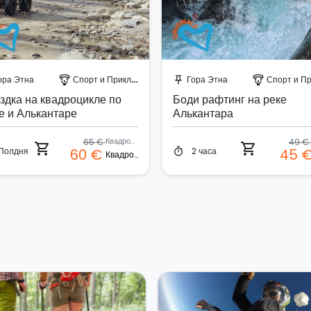
абронируйте мгновенно!
Забронируйте мгновенн
ора Этна
Спорт и Приключения
Гора Этна
Спорт и Приклю
paragliding
push_pin
paragliding
здка на квадроцикле по
Боди рафтинг на реке
е и Алькантаре
Алькантара
65 €
Квадроцикл
49 €
shopping_cart
shopping_cart
Полдня
2 часа
60 €
45 
timer
Квадроцикл