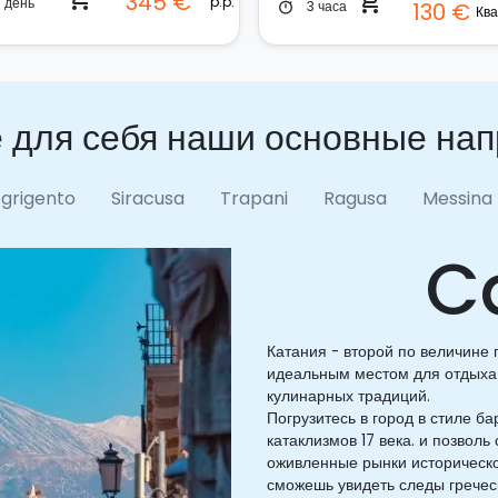
345 €
shopping_cart
p.p.
1 день
3 часа
130 €
timer
 для себя наши основные на
grigento
Siracusa
Trapani
Ragusa
Messina
C
Катания - второй по величине
идеальным местом для отдыха 
кулинарных традиций.
Погрузитесь в город в стиле б
катаклизмов 17 века. и позвол
оживленные рынки историческог
сможешь увидеть следы греческ