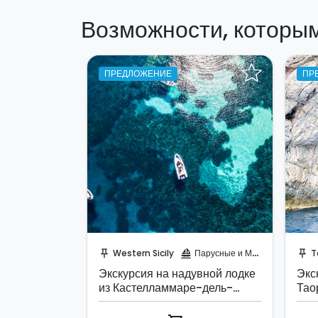
Возможности, которы
ПРЕДЛОЖЕНИЕ
ПР
Забронируйте мгновенно!
З
Western Sicily
Парусные и Моторные яхты
T
push_pin
sailing
push_pin
Экскурсия на надувной лодке
Экс
из Кастелламмаре-дель-
Тао
Гольфо.