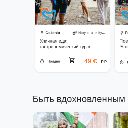
Забронируйте мгновенно!
З
Catania
Искусство и Культура
Г
push_pin
theater_comedy
push_pin
Уличная еда:
Пое
гастрономический тур в
Этн
Катании
shopping_cart
49 €
p.p.
Полдня
timer
timer
Быть вдохновленным