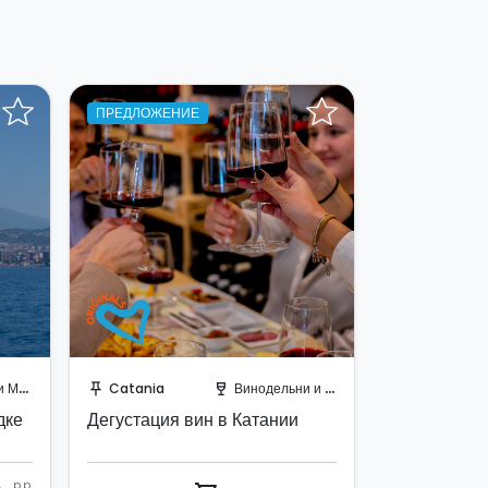
ПРЕДЛОЖЕНИЕ
о!
Забронируйте мгновенно!
 яхты
Catania
Винодельни и Виноградники
push_pin
wine_bar
дке
Дегустация вин в Катании
€
p.p.