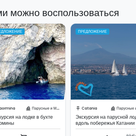
ми можно воспользоваться
ЕДЛОЖЕНИЕ
ПРЕДЛОЖЕНИЕ
абронируйте мгновенно!
Забронируйте мгновенн
aormina
Парусные и Моторные яхты
Catania
Парусные и Моторные
sailing
push_pin
sailing
курсия на лодке в бухте
Экскурсия на парусной ло
рмины
вдоль побережья Катании
69 