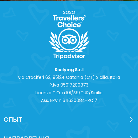
Sicilying S.r.l
Via Crociferi 62, 95124 Catania (CT) Sicilia, Italia
P.iva 0‍5017200873
Licenza T.O. n.101/S9/TUR/Sicilia
Ass. ERV n.64630084-RC17
ОПЫТ