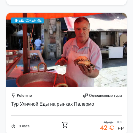
ПРЕДЛОЖЕНИЕ
Забронируйте мгновенно!
Palermo
Однодневные туры
push_pin
theater_comedy
Тур Уличной Еды на рынках Палермо
45 €
p.p.
shopping_cart
3 часа
42 €
timer
p.p.