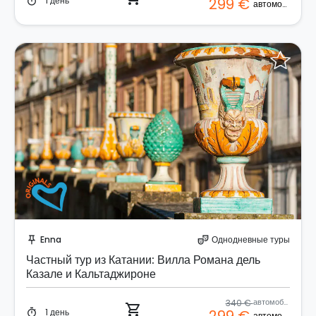
1 день
299 €
timer
автомобиль
Забронируйте мгновенно!
Enna
Однодневные туры
push_pin
theater_comedy
Частный тур из Катании: Вилла Романа дель
Казале и Кальтаджироне
340 €
автомобиль
shopping_cart
1 день
timer
автомобиль