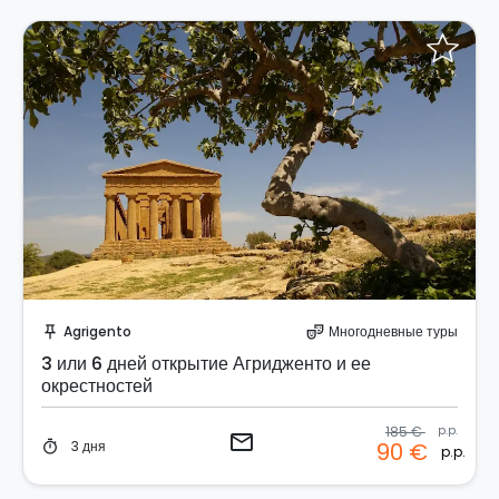
Отправить запрос!
Agrigento
Многодневные туры
push_pin
theater_comedy
3 или 6 дней открытие Агридженто и ее
окрестностей
185 €
p.p.
email
3 дня
90 €
timer
p.p.