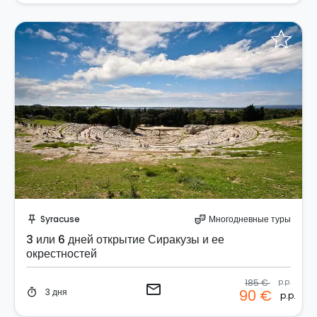
Отправить запрос!
Syracuse
Многодневные туры
push_pin
theater_comedy
3 или 6 дней открытие Сиракузы и ее
окрестностей
185 €
p.p.
email
3 дня
90 €
timer
p.p.