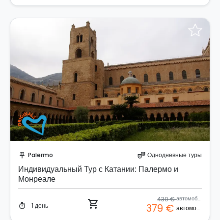
Забронируйте мгновенно!
Palermo
Однодневные туры
push_pin
theater_comedy
Индивидуальный Тур с Катании: Палермо и
Монреале
430 €
автомобиль
shopping_cart
1 день
379 €
timer
автомобиль