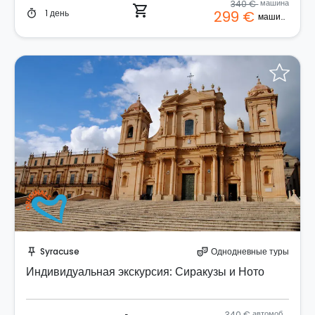
340 €
машина
shopping_cart
1 день
299 €
timer
машина
Забронируйте мгновенно!
Syracuse
Однодневные туры
push_pin
theater_comedy
Индивидуальная экскурсия: Сиракузы и Ното
340 €
автомобиль