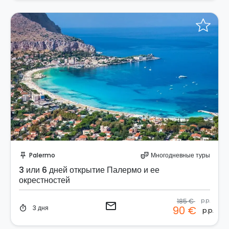
Отправить запрос!
Palermo
Многодневные туры
push_pin
theater_comedy
3 или 6 дней открытие Палермо и ее
окрестностей
185 €
p.p.
email
3 дня
90 €
timer
p.p.