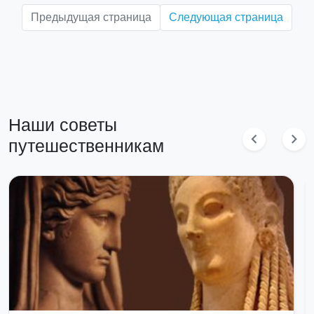
Предыдущая страница
Следующая страница
Наши советы
chevron_left
chevron_right
путешественникам