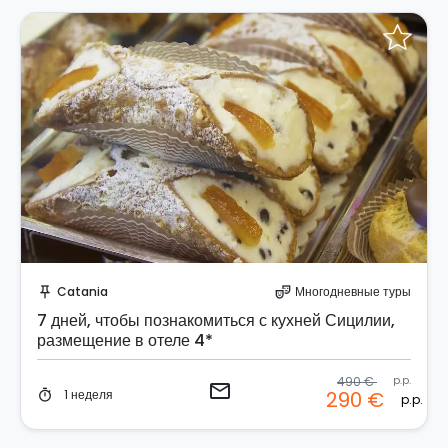
Отправить запрос!
Catania
Многодневные туры
push_pin
theater_comedy
7 дней, чтобы познакомиться с кухней Сицилии,
размещение в отеле 4*
490 €
p.p.
email
1 неделя
290 €
timer
p.p.