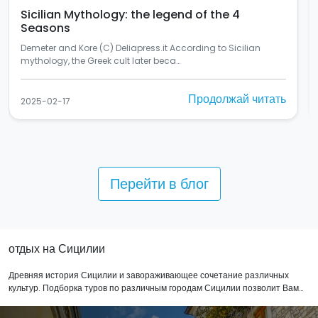
In Palermo there's the most beautiful mural in
Italy
Si chiama "Rusulia" ed è al primo posto tra i murales dello
Street Art Cities del 2024 (C) Balarm…
Продолжай читать
2025-02-10
Перейти в блог
отдых на Сицилии
Древняя история Сицилии и завораживающее сочетание различных
культур. Подборка туров по различным городам Сицилии позволит Вам
узнать о выдающихся произведениях искусства и археологии, греческом
стиле, стиле барокко и римском искусстве. Вас очарует магия этого