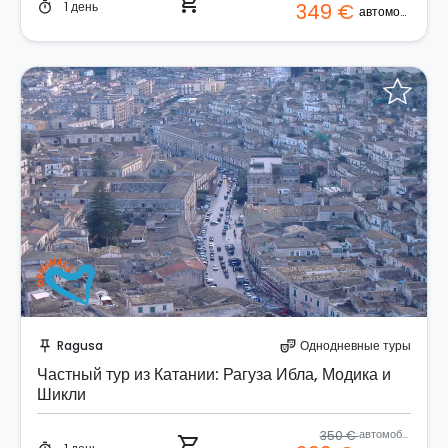
shopping_cart
1 день
349 €
timer
автомобиль
Забронируйте мгновенно!
Ragusa
Однодневные туры
push_pin
theater_comedy
Частный тур из Катании: Рагуза Ибла, Модика и
Шикли
350 €
автомобиль
shopping_cart