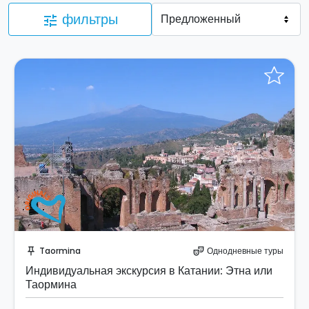
фильтры
tune
Забронируйте мгновенно!
Taormina
Однодневные туры
push_pin
theater_comedy
Индивидуальная экскурсия в Катании: Этна или
Таормина