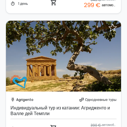
shopping_cart
1 день
299 €
timer
автомобиль
Забронируйте мгновенно!
Agrigento
Однодневные туры
push_pin
theater_comedy
Индивидуальный тур из катании: Агридженто и
Валле дей Темпли
390 €
автомобиль