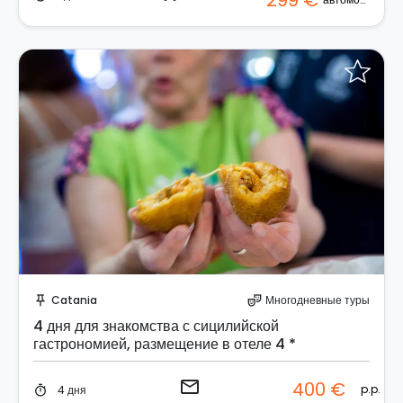
299 €
Отправить запрос!
Catania
Многодневные туры
push_pin
theater_comedy
4 дня для знакомства с сицилийской
гастрономией, размещение в отеле 4 *
email
400 €
p.p.
4 дня
timer