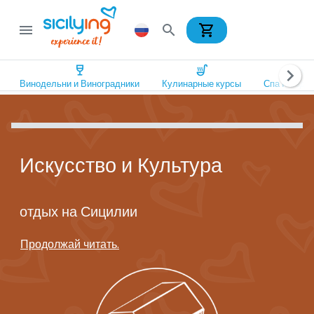
shopping_cart
menu
search
wine_bar
soup_kitchen
spa
chevron_right
Винодельни и Виноградники
Кулинарные курсы
Спа и Оздо
Искусство и Культура
отдых на Сицилии
Продолжай читать.