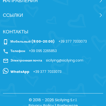
HАПРАВЛЕНИЯ
ССЫЛКИ
КОНТАКТЫ
phone_iphone
Мобильный (9:00-20:00)
+39 377 7033073
call
Телефон
+39 095 2265853
mail
Электронная почта
sicilying@sicilying.com
WhatsApp
+39 377 7033073
© 2018 - 2026 Sicilying S.r.l.
Privacy Policy
|
Preferenze