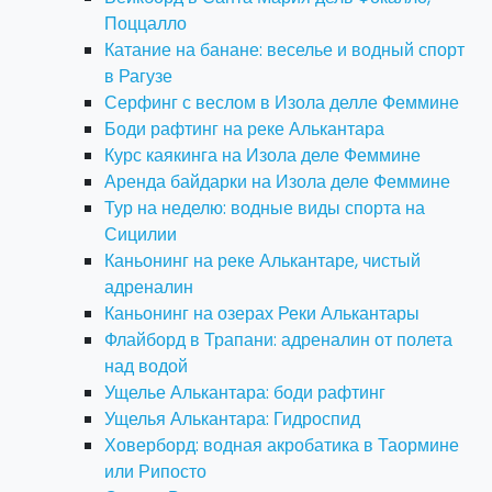
Поццалло
Катание на банане: веселье и водный спорт
в Рагузе
Серфинг с веслом в Изола делле Феммине
Боди рафтинг на реке Алькантара
Курс каякинга на Изола деле Феммине
Аренда байдарки на Изола деле Феммине
Тур на неделю: водные виды спорта на
Сицилии
Каньонинг на реке Алькантаре, чистый
адреналин
Каньонинг на озерах Реки Алькантары
Флайборд в Трапани: адреналин от полета
над водой
Ущелье Алькантара: боди рафтинг
Ущелья Алькантара: Гидроспид
Ховерборд: водная акробатика в Таормине
или Рипосто