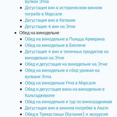
вулкан Этна
Дегустация вин в историческом винном
погребе в Марсале
Дегустация вин в Катании
Дегустация 4 вин на Этне
Обед на винодельне
Обед на винодельне в Пьяцца Армерина
Обед на винодельне в Белличе
Дегустация 4 вин и типичных продуктов на
винодельне на Этне
Обед и дегустация на винодельне на Этне
Обед на винодельне и сбор урожая на
вулкане Этна
Обед на винодельне Fina в Марсале
Обед и дегустация вина на винодельне в
Кальтаджироне
Обед на винодельне и тур по виноградникам
Дегустация вин в винном погребке в Акате
Обед в Трекастаньи (Катания) и экскурсия