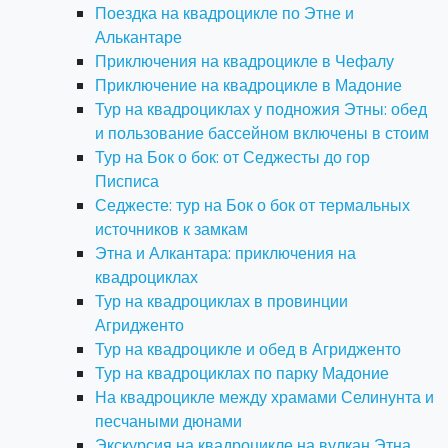
Поездка на квадроцикле по Этне и
Алькантаре
Приключения на квадроцикле в Чефалу
Приключение на квадроцикле в Мадоние
Тур на квадроциклах у подножия Этны: обед
и пользование бассейном включены в стоим
Тур на Бок о бок: от Седжесты до гор
Писписа
Седжесте: тур на Бок о бок от термальных
источников к замкам
Этна и Алкантара: приключения на
квадроциклах
Тур на квадроциклах в провинции
Агридженто
Тур на квадроцикле и обед в Агридженто
Тур на квадроциклах по парку Мадоние
На квадроцикле между храмами Селинунта и
песчаными дюнами
Экскурсия на квадроцикле на вулкан Этна