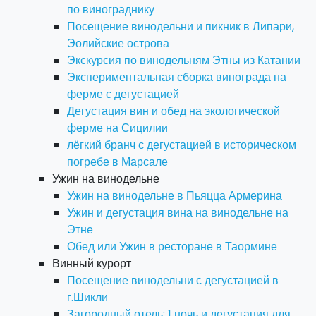
по винограднику
Посещение винодельни и пикник в Липари,
Эолийские острова
Экскурсия по винодельням Этны из Катании
Экспериментальная сборка винограда на
ферме с дегустацией
Дегустация вин и обед на экологической
ферме на Сицилии
лёгкий бранч с дегустацией в историческом
погребе в Марсале
Ужин на винодельне
Ужин на винодельне в Пьяцца Армерина
Ужин и дегустация вина на винодельне на
Этне
Обед или Ужин в ресторане в Таормине
Винный курорт
Посещение винодельни с дегустацией в
г.Шикли
Загородный отель: 1 ночь и дегустация для