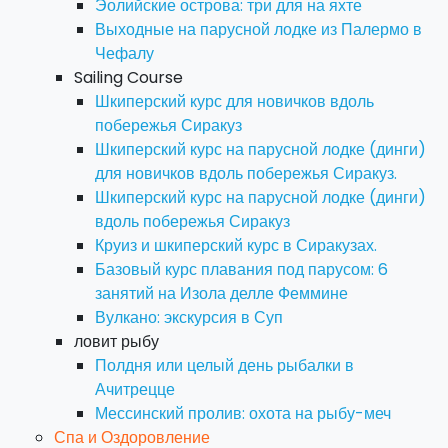
Эолийские острова: три для на яхте
Выходные на парусной лодке из Палермо в
Чефалу
Sailing Course
Шкиперский курс для новичков вдоль
побережья Сиракуз
Шкиперский курс на парусной лодке (динги)
для новичков вдоль побережья Сиракуз.
Шкиперский курс на парусной лодке (динги)
вдоль побережья Сиракуз
Круиз и шкиперский курс в Сиракузах.
Базовый курс плавания под парусом: 6
занятий на Изола делле Феммине
Вулкано: экскурсия в Суп
ловит рыбу
Полдня или целый день рыбалки в
Ачитрецце
Мессинский пролив: охота на рыбу-меч
Спа и Оздоровление