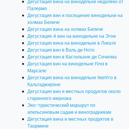
Дегустация вина на винодельне недалеко от
Палермо
Дегустация вин и посещение винодельни на
холмах Беличе
Дегустация вина на холмах Беличе
Дегустация 4 вин на винодельне на Этне
Дегустация вина на винодельне в Ликате
Дегустация вин в Валь ди Ното
Дегустация вин в Кастильоне ди Сичилиа
Дегустация вин на винодельне Fina в
Марсале
Дегустация вина на винодельне Nanfro в
Кальтаджироне
Дегустация вин и местных продуктов около
старинного жернова
Эко-туристический маршрут по
апельсиновым садам и виноградникам
Дегустация вина и местных продуктов в
Таормине