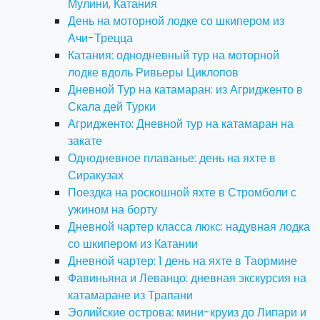
Мулини, Катания
День на моторной лодке со шкипером из
Ачи-Трецца
Катания: однодневный тур на моторной
лодке вдоль Ривьеры Циклопов
Дневной Тур на катамаран: из Агридженто в
Скала дей Турки
Агридженто: Дневной тур на катамаран на
закате
Однодневное плаванье: день на яхте в
Сиракузах
Поездка на роскошной яхте в Стромболи с
ужином на борту
Дневной чартер класса люкс: надувная лодка
со шкипером из Катании
Дневной чартер: 1 день на яхте в Таормине
Фавиньяна и Леванцо: дневная экскурсия на
катамаране из Трапани
Эолийские острова: мини-круиз до Липари и