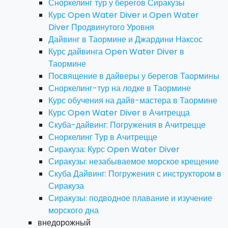
Сноркелинг тур у берегов Сиракузы
Курс Open Water Diver и Open Water
Diver Продвинутого Уровня
Дайвинг в Таормине и Джардини Наксос
Курс дайвинга Open Water Diver в
Таормине
Посвящение в дайверы у берегов Таормины
Сноркелинг-тур на лодке в Таормине
Курс обучения на дайв-мастера в Таормине
Курс Open Water Diver в Ачитрецца
Скуба-дайвинг: Погружения в Ачитрецце
Сноркелинг Тур в Ачитрецце
Сиракуза: Курс Open Water Diver
Сиракузы: незабываемое морское крещение
Скуба Дайвинг: Погружения с инструктором в
Сиракуза
Сиракузы: подводное плавание и изучение
морского дна
внедорожный