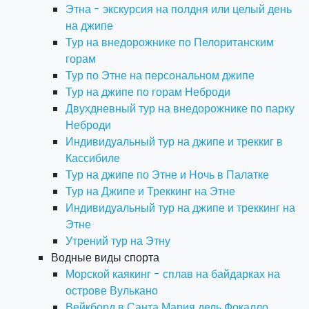
Этна - экскурсия на полдня или целый день
на джипе
Тур на внедорожнике по Пелоританским
горам
Тур по Этне на персональном джипе
Тур на джипе по горам Неброди
Двухдневный тур на внедорожнике по парку
Неброди
Индивидуальный тур на джипе и треккиг в
Кассибиле
Тур на джипе по Этне и Ночь в Палатке
Тур на Джипе и Треккинг на Этне
Индивидуальный тур на джипе и треккинг на
Этне
Утрений тур на Этну
Водные виды спорта
Морской каякинг - сплав на байдарках на
острове Вулькано
Вейкборд в Санта Мария дель Фокалло,