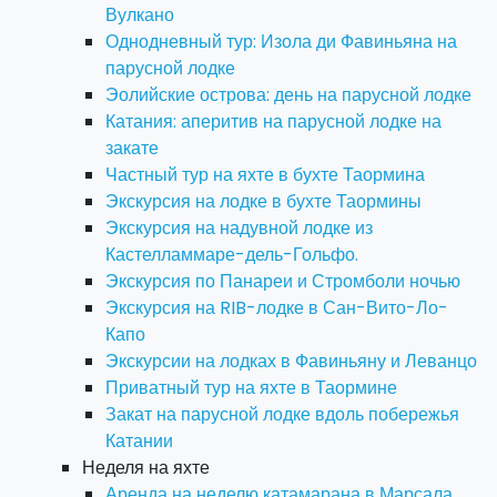
Вулкано
Однодневный тур: Изола ди Фавиньяна на
парусной лодке
Эолийские острова: день на парусной лодке
Катания: аперитив на парусной лодке на
закате
Частный тур на яхте в бухте Таормина
Экскурсия на лодке в бухте Таормины
Экскурсия на надувной лодке из
Кастелламмаре-дель-Гольфо.
Экскурсия по Панареи и Стромболи ночью
Экскурсия на RIB-лодке в Сан-Вито-Ло-
Капо
Экскурсии на лодках в Фавиньяну и Леванцо
Приватный тур на яхте в Таормине
Закат на парусной лодке вдоль побережья
Катании
Неделя на яхте
Аренда на неделю катамарана в Марсала