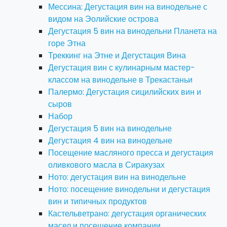
Мессина: Дегустация вин на винодельне с
видом на Эолийские острова
Дегустация 5 вин на винодельни Планета на
горе Этна
Треккинг на Этне и Дегустация Вина
Дегустация вин с кулинарным мастер-
классом на винодельне в Трекастаньи
Палермо: Дегустация сицилийских вин и
сыров
Набор
Дегустация 5 вин на винодельне
Дегустация 4 вин на винодельне
Посещение масляного пресса и дегустация
оливкового масла в Сиракузах
Ното: дегустация вин на винодельне
Ното: посещение винодельни и дегустация
вин и типичных продуктов
Кастельветрано: дегустация органических
масел и посещение компании