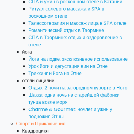
СПА и ужин в роскошном отеле в Катании
Ритуал солевого массажа и SPA в
роскошном отеле
Талассотерапия и массаж лица в SPA отеле
Романтический отдых в Таормине
СПА в Таормине: отдых и оздоровление в
отеле
йога
Йога на лодке, эксклюзивное использование
Урок йоги и дегустация вин на Этне
Треккинг и йога на Этне
отели сицилии
Отдых: 2 ночи на загородном курорте в Ното
Шакка: одна ночь на старейшей фабрики
тунца возле моря
Charme & Gourmet: ночлег и ужин у
подножия Этны
Спорт и Приключения
Квадроцикл