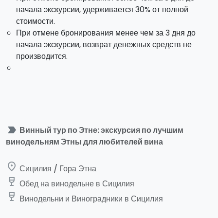
начала экскурсии, удерживается 30% от полной
Вы покинете свое жилье
около
10:00
и доберетесь до
стоимости.
винодельни примерно через час. Сначала вы посетите
При отмене бронирования менее чем за 3 дня до
погреб и виноградники, а затем отведаете
начала экскурсии, возврат денежных средств не
превосходный обед на основе типичных местных
производится.
продуктов, сопровождаемый дегустацией 3 вин.
После обеда
около 15:30
вы вернетесь к месту
проживания в Катании.
Тур проходит с
водителем / сопровождающим
,
label_important
Винный тур по Этне: экскурсия по лучшим
который постарается удовлетворить все ваши
винодельням Этны для любителей вина
потребности.
Автомобиль только для вашей компании:
в нем не
place
Сицилия / Гора Этна
будут находиться другие люди.
Отправление
: 09: 30/10: 00 (в зависимости от
wine_bar
Обед на винодельне в Сицилия
выбранного варианта).
Возвращение
: около 16:30.
wine_bar
Винодельни и Виноградники в Сицилия
Пикап
от вашего места проживание в Катании включен
в стоимость.