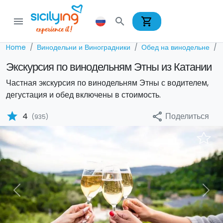
shopping_cart
menu
search
Home
Винодельни и Виноградники
Обед на винодельне
Экскурсия по винодельням Этны из Катании
Частная экскурсия по винодельням Этны с водителем,
дегустация и обед включены в стоимость.
star
Поделиться
4
share
(935)
Previous
Nex