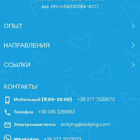
Ass. ERV n.64630084-RC17
ОПЫТ
HАПРАВЛЕНИЯ
ССЫЛКИ
КОНТАКТЫ
phone_iphone
Мобильный (9:00-20:00)
+39 377 7033073
call
Телефон
+39 095 2265853
mail
Электронная почта
sicilying@sicilying.com
WhatsApp
+39 377 7033073