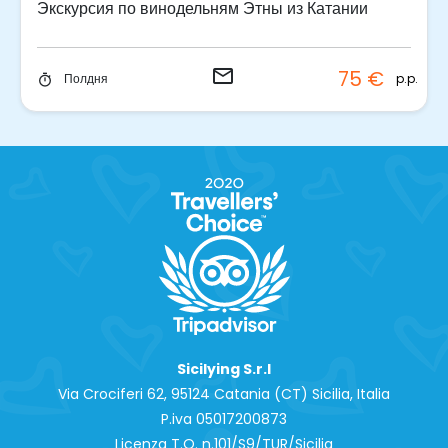
Экскурсия по винодельням Этны из Катании
email
75 €
p.p.
Полдня
timer
Sicilying S.r.l
Via Crociferi 62, 95124 Catania (CT) Sicilia, Italia
P.iva 0‍5017200873
Licenza T.O. n.101/S9/TUR/Sicilia