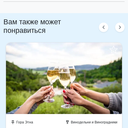
Тур будет проходить на
автомобиле
, вместительностью
до 4 пассажиров.
Вам также может
chevron_left
chevron_right
понравиться
Отправить запрос!
Гора Этна
Винодельни и Виноградники
push_pin
wine_bar