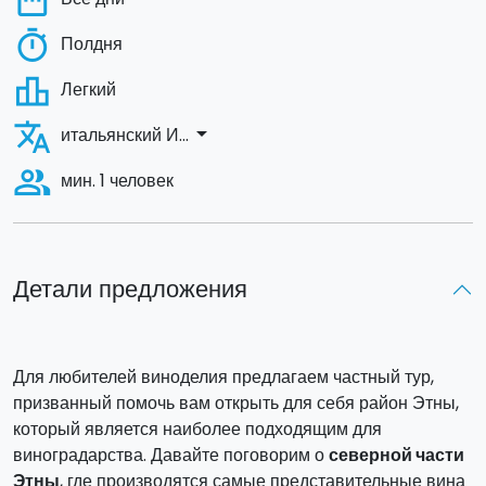
date_range
timer
Полдня
leaderboard
Легкий
translate
arrow_drop_down
итальянский И...
people_alt
мин. 1 человек
Детали предложения
Для любителей виноделия предлагаем частный тур,
призванный помочь вам открыть для себя район Этны,
который является наиболее подходящим для
виноградарства. Давайте поговорим о
северной части
Этны
, где производятся самые представительные вина