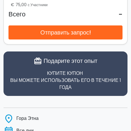
€ 75,00
с Участники
-
Всего
Отправить запрос!
Подарите этот опыт
card_giftcard
КУПИТЕ КУПОН
ВЫ МОЖЕТЕ ИСПОЛЬЗОВАТЬ ЕГО В ТЕЧЕНИЕ 1
ГОДА
place
Гора Этна
Все дни