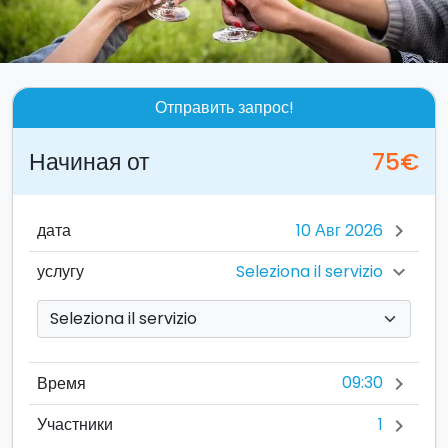
Отправить запрос!
Начиная от
75€
дата
chevron_right
Seleziona il servizio
услугу
chevron_right
09:30
Время
chevron_right
1
Участники
chevron_right