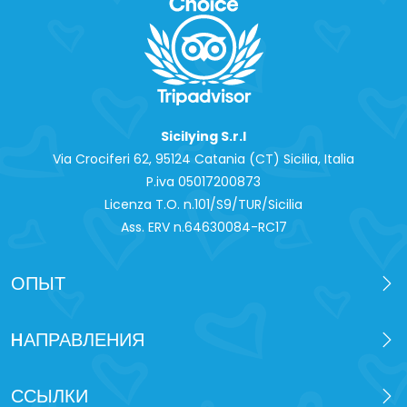
Sicilying S.r.l
Via Crociferi 62, 95124 Catania (CT) Sicilia, Italia
P.iva 0‍5017200873
Licenza T.O. n.101/S9/TUR/Sicilia
Ass. ERV n.64630084-RC17
ОПЫТ
HАПРАВЛЕНИЯ
ССЫЛКИ