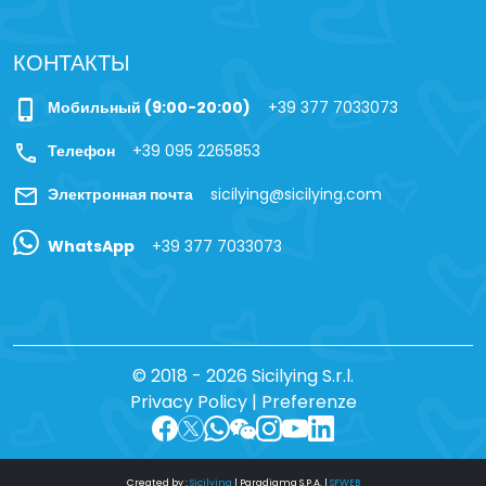
КОНТАКТЫ
phone_iphone
Мобильный (9:00-20:00)
+39 377 7033073
call
Телефон
+39 095 2265853
mail
Электронная почта
sicilying@sicilying.com
WhatsApp
+39 377 7033073
© 2018 - 2026 Sicilying S.r.l.
Privacy Policy
|
Preferenze
Created by :
Sicilying
|
Paradigma S.P.A.
|
SFWEB