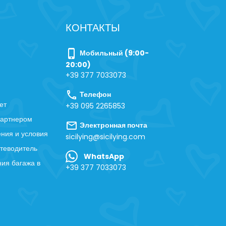
КОНТАКТЫ
phone_iphone
Мобильный (9:00-
20:00)
+39 377 7033073
call
Телефон
ет
+39 095 2265853
партнером
mail
Электронная почта
ния и условия
sicilying@sicilying.com
теводитель
WhatsApp
ия багажа в
+39 377 7033073