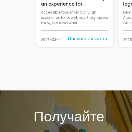
an experience for
leg
everybody
Accessible tourism in Sicily: an
Deme
experience for everybody Sicily, as we
Acco
know, is a land wher…
Greek
Продолжай читать
2025-03-11
2025
Получайте