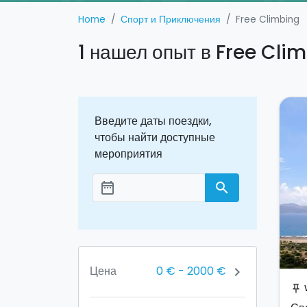
Home
Спорт и Приключения
Free Climbing
1 нашел опыт в Free Cli
Введите даты поездки,
чтобы найти доступные
мероприятия
date_range
search
Aggiungi le date
0 €
-
2000 €
Цена
chevron_right
З
push_pin