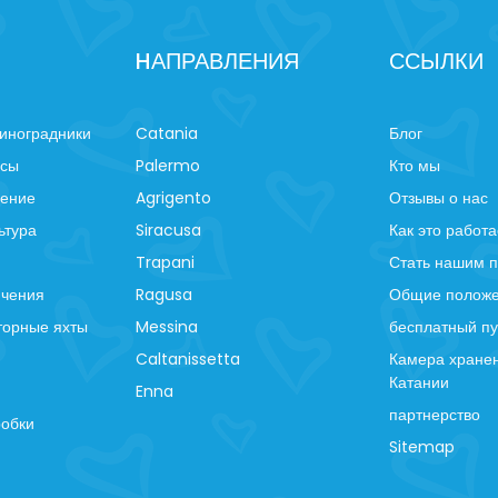
HАПРАВЛЕНИЯ
ССЫЛКИ
иноградники
Catania
Блог
рсы
Palermo
Кто мы
ление
Agrigento
Отзывы о нас
ьтура
Siracusa
Как это работа
Trapani
Стать нашим 
ючения
Ragusa
Общие положе
торные яхты
Messina
бесплатный пу
Caltanissetta
Камера хранен
Катании
Enna
партнерство
робки
Sitemap