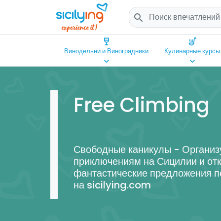
search
wine_bar
soup_kitchen
Винодельни и Виноградники
Кулинарные курсы
keyboard_arrow_down
keyboard_arrow_down
Free Climbing
Свободные каникулы - Организу
приключениям на Сицилии и отк
фантастические предложения п
на sicilying.com