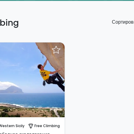
mbing
Сортирова
абронируйте мгновенно!
Western Sicily
Free Climbing
paragliding