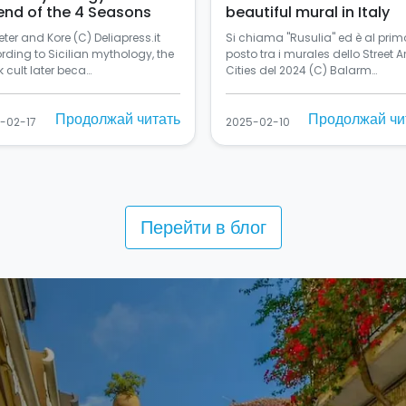
end of the 4 Seasons
beautiful mural in Italy
ter and Kore (C) Deliapress.it
Si chiama "Rusulia" ed è al prim
rding to Sicilian mythology, the
posto tra i murales dello Street Ar
 cult later beca…
Cities del 2024 (C) Balarm…
Продолжай читать
Продолжай чи
-02-17
2025-02-10
Перейти в блог