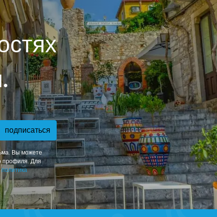
остях
.
подписаться
ьма. Вы можете
о профиля. Для
ш
политика