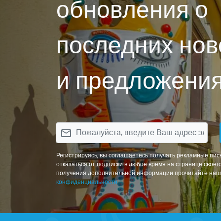
обновления о
последних нов
и предложения
email
Регистрируясь, вы соглашаетесь получать рекламные пис
отказаться от подписки в любое время на странице своег
получения дополнительной информации прочитайте на
конфиденциальности