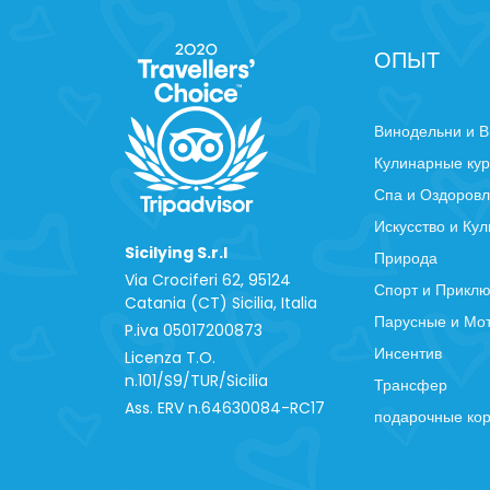
ОПЫТ
Винодельни и В
Кулинарные ку
Спа и Оздоров
Искусство и Кул
Sicilying S.r.l
Природа
Via Crociferi 62, 95124
Спорт и Прикл
Catania (CT) Sicilia, Italia
Парусные и Мо
P.iva 0‍5017200873
Инсентив
Licenza T.O.
n.101/S9/TUR/Sicilia
Трансфер
Ass. ERV n.64630084-RC17
подарочные ко