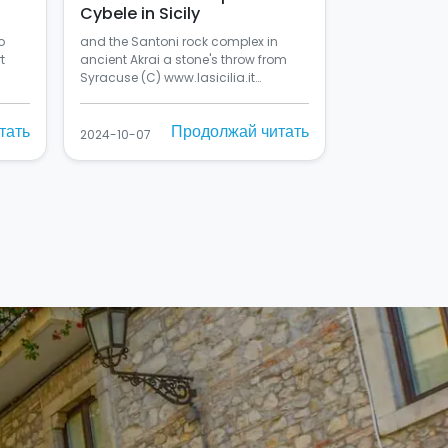
Cybele in Sicily
o
and the Santoni rock complex in
t
ancient Akrai a stone's throw from
Syracuse (C) www.lasicilia.it…
тать
Продолжай читать
2024-10-07