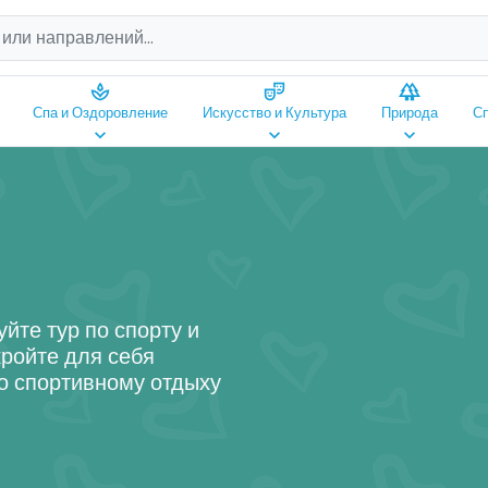
spa
theater_comedy
forest
Спа и Оздоровление
Искусство и Культура
Природа
Сп
keyboard_arrow_down
keyboard_arrow_down
keyboard_arrow_down
йте тур по спорту и
ройте для себя
о спортивному отдыху