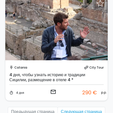
Отправить запрос!
Catania
City Tour
push_pin
theater_comedy
4 дня, чтобы узнать историю и традиции
Сицилии, размещение в отеле 4 *
email
290 €
p.p.
4 дня
timer
Предыдущая страница
Следующая страница