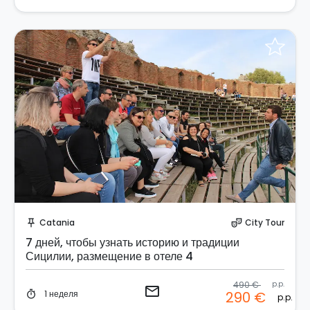
Отправить запрос!
Catania
City Tour
push_pin
theater_comedy
7 дней, чтобы узнать историю и традиции
Сицилии, размещение в отеле 4
490 €
p.p.
email
1 неделя
290 €
timer
p.p.