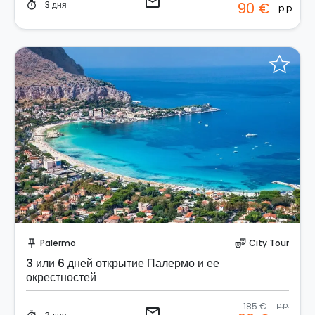
email
3 дня
90 €
timer
p.p.
Отправить запрос!
Palermo
City Tour
push_pin
theater_comedy
3 или 6 дней открытие Палермо и ее
окрестностей
185 €
p.p.
email