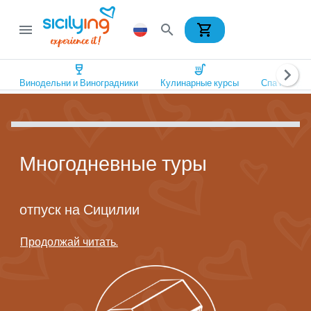
shopping_cart
menu
search
wine_bar
soup_kitchen
spa
chevron_right
Винодельни и Виноградники
Кулинарные курсы
Спа и Оздо
Многодневные туры
отпуск на Сицилии
Продолжай читать.