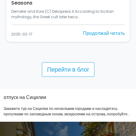
Italy
Si chiama "Rusulia" ed è al primo posto tra i murales dello
Street Art Cities del 2024 (C) Balarm…
Продолжай читать
2025-02-10
Перейти в блог
отпуск на Сицилии
Закажите тур на Сицилии по нескольким городами и насладитесь
прогулками по заповедным зонам, экскурсиями на острова, попробуйте
традиционные блюда и лучшее местное вино, отдохните в спа с
изысканными спа-процедурами и посетите культурные
достопримечательности самой южной точки Италии. Все
представленные на нашем сайте туры являются результатом