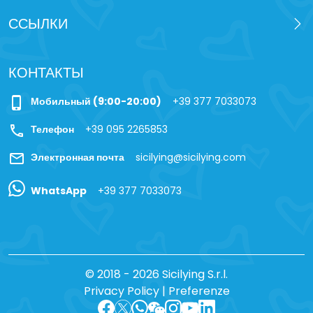
ССЫЛКИ
КОНТАКТЫ
phone_iphone
Мобильный (9:00-20:00)
+39 377 7033073
call
Телефон
+39 095 2265853
mail
Электронная почта
sicilying@sicilying.com
WhatsApp
+39 377 7033073
© 2018 - 2026 Sicilying S.r.l.
Privacy Policy
|
Preferenze