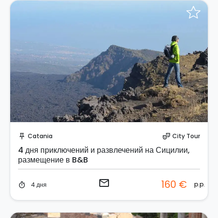
Отправить запрос!
Catania
City Tour
push_pin
theater_comedy
4 дня приключений и развлечений на Сицилии,
размещение в B&B
email
160 €
p.p.
4 дня
timer