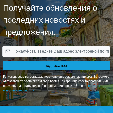
Получайте обновления о
сотрудничества с тщательно отобранными надежными партнерами, ведь
только так можно гарантировать незабываемый отдых нашим клиентам.
последних новостях и
предложения.
email
подписаться
Регистрируясь, вы соглашаетесь получать рекламные письма. Вы можете
отказаться от подписки в любое время на странице своего профиля. Для
получения дополнительной информации прочитайте наш
политика
конфиденциальности