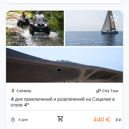
Забронируйте мгновенно!
Catania
City Tour
push_pin
theater_comedy
4 дня приключений и развлечений на Сицилии в
отеле 4*
shopping_cart
440 €
p.p.
4 дня
timer