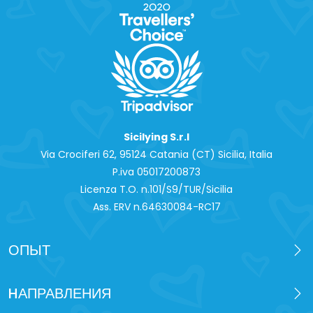
Sicilying S.r.l
Via Crociferi 62, 95124 Catania (CT) Sicilia, Italia
P.iva 0‍5017200873
Licenza T.O. n.101/S9/TUR/Sicilia
Ass. ERV n.64630084-RC17
ОПЫТ
HАПРАВЛЕНИЯ