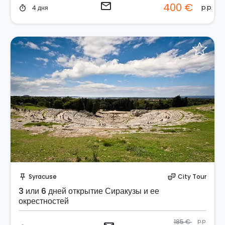
email
400 €
p.p.
4 дня
timer
Отправить запрос!
Syracuse
City Tour
push_pin
theater_comedy
3 или 6 дней открытие Сиракузы и ее
окрестностей
185 €
p.p.