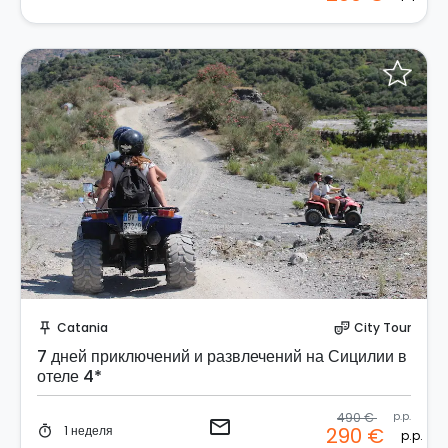
Отправить запрос!
Catania
City Tour
push_pin
theater_comedy
7 дней приключений и развлечений на Сицилии в
отеле 4*
490 €
p.p.
email
1 неделя
290 €
timer
p.p.