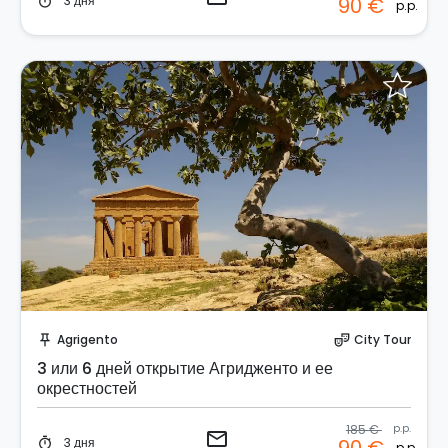
3 дня
90 €
timer
p.p.
Отправить запрос!
Agrigento
City Tour
push_pin
theater_comedy
3 или 6 дней открытие Агридженто и ее
окрестностей
185 €
p.p.
email
3 дня
timer
p.p.