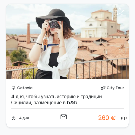
Отправить запрос!
Catania
City Tour
push_pin
theater_comedy
4 дня, чтобы узнать историю и традиции
Сицилии, размещение в b&b
email
260 €
p.p.
4 дня
timer