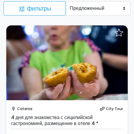
фильтры
tune
Отправить запрос!
Catania
City Tour
push_pin
theater_comedy
4 дня для знакомства с сицилийской
гастрономией, размещение в отеле 4 *