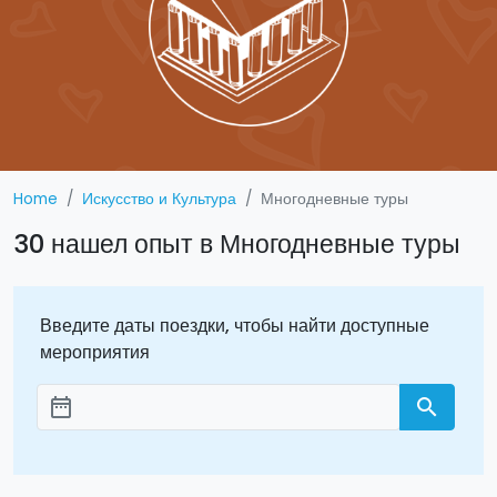
Home
Искусство и Культура
Многодневные туры
30 нашел опыт в Многодневные туры
Введите даты поездки, чтобы найти доступные
мероприятия
date_range
search
Aggiungi le date