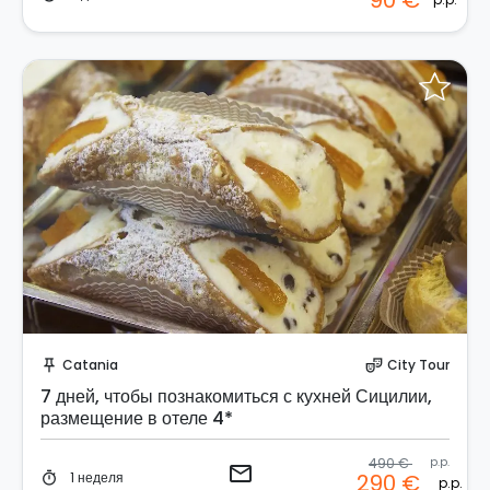
90 €
Отправить запрос!
Catania
City Tour
push_pin
theater_comedy
7 дней, чтобы познакомиться с кухней Сицилии,
размещение в отеле 4*
490 €
p.p.
email
1 неделя
290 €
timer
p.p.