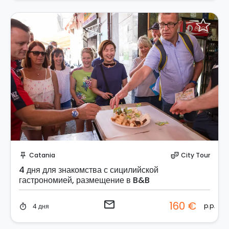
Отправить запрос!
Catania
City Tour
push_pin
theater_comedy
4 дня для знакомства с сицилийской
гастрономией, размещение в B&B
email
160 €
p.p.
4 дня
timer