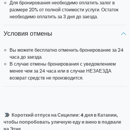
Для бронирования необходимо оплатить залог в
Структура, в которой вы остановитесь, является B&B и
размере 20% от полной стоимости услуги. Остаток
расположена в центре Катании. Размещение в
необходимо оплатить за 3 дня до заезда.
двухместном номере с завтраком.
Заезд
: с 15:00
Выезд
: до 11:00
Условия отмены
Хотите взять машину напрокат и насладиться полной
свободой?
Свяжитесь
с нами
или забронируйте онлайн!
Вы можете бесплатно отменить бронирование за 24
часа до заезда.
В случае отмены бронирования с уведомлением
менее чем за 24 часа или в случае НЕЗАЕЗДА
возврат средств не производится.
label_important
Короткий отпуск на Сицилии: 4 дня в Катании,
чтобы попробовать уличную еду и вино в подвале
на Этне