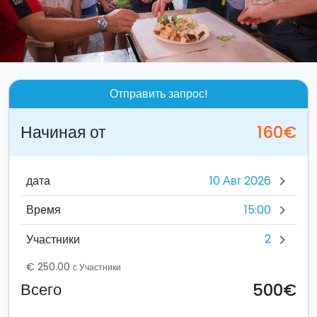
Отправить запрос!
Начиная от
160€
дата
chevron_right
15:00
Время
chevron_right
2
Участники
chevron_right
€ 250.00
с Участники
500€
Всего