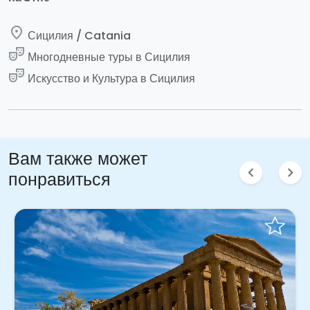
place
Сицилия / Catania
theater_comedy
Многодневные туры в Сицилия
theater_comedy
Искусство и Культура в Сицилия
Вам также может
chevron_left
chevron_right
понравиться