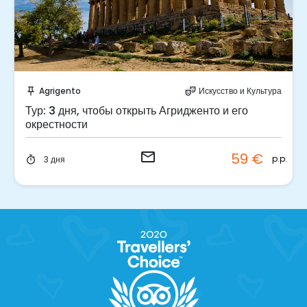
Отправить запрос!
Agrigento
Искусство и Культура
push_pin
theater_comedy
Тур: 3 дня, чтобы открыть Агридженто и его
окрестности
email
59 €
p.p.
3 дня
timer