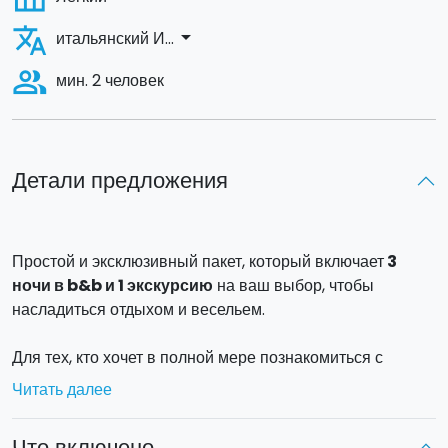
translate
arrow_drop_down
итальянский И...
people_alt
мин. 2 человек
Детали предложения
Простой и эксклюзивный пакет, который включает
3
ночи в b&b и 1 экскурсию
на ваш выбор, чтобы
насладиться отдыхом и весельем.
Для тех, кто хочет в полной мере познакомиться с
Сицилией и стать главными героями захватывающих
Читать далее
гастрономического путешествия, предлагаем
воспользуйться нашим предложением 4 дня и 3 ночи в
Что включено