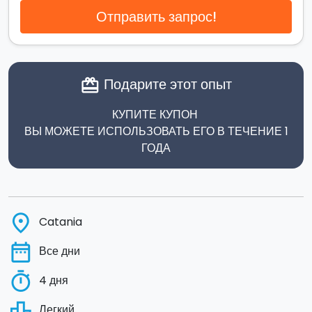
Отправить запрос!
Подарите этот опыт
card_giftcard
КУПИТЕ КУПОН
ВЫ МОЖЕТЕ ИСПОЛЬЗОВАТЬ ЕГО В ТЕЧЕНИЕ 1
ГОДА
place
Catania
date_range
Все дни
timer
4 дня
leaderboard
Легкий