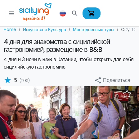
shopping_cart
menu
search
Home
Искусство и Культура
Многодневные туры
City Tou
4 дня для знакомства с сицилийской
гастрономией, размещение в B&B
4 дня и 3 ночи в B&B в Катании, чтобы открыть для себя
сицилийскую гастрономию
star
Поделиться
5
share
(1781)
Previous
Nex