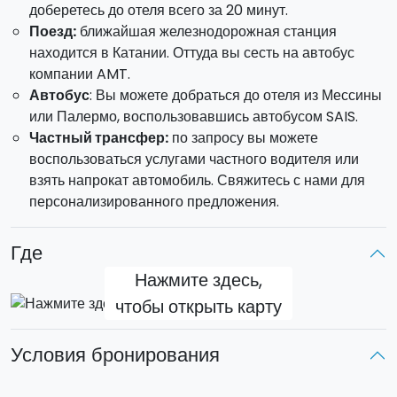
доберетесь до отеля всего за 20 минут.
можно попробовать лучшие уличные блюда в городе.
Поезд:
ближайшая железнодорожная станция
Дегустация вин на винодельне в Трекастаньи
: вы
находится в Катании. Оттуда вы сесть на автобус
посетите виноградники и бочечный погреб одной из
компании AMT.
виноделень, расположенных у подножия Этны. Вы
Автобус
: Вы можете добраться до отеля из Мессины
попробуете вино и местных продуктов,
или Палермо, воспользовавшись автобусом SAIS.
произведенное на винодельне, в сопровождении.
Частный трансфер:
по запросу вы можете
ДЕНЬ 3
воспользоваться услугами частного водителя или
взять напрокат автомобиль. Свяжитесь с нами для
Свободный день
персонализированного предложения.
Вот несколько советов о том, как вы можете
провести этот день:
Где
Джип тур на полдня на Этне;
Нажмите здесь,
Экскурсия на парусной лодке из Катании по Ривьере
чтобы открыть карту
Циклопа;
Посещение маслобойни и дегустация в Сиракузах.
Условия бронирования
ДЕНЬ 4
Выселение и окончание услуг