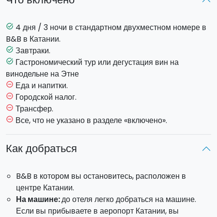
b&b в центре Катании!
Программа:
4 дня / 3 ночи в стандартном двухместном номере в
task_alt
B&B в Катании.
ДЕНЬ 1
Завтраки.
task_alt
Гастрономический тур или дегустация вин на
task_alt
Размещение в двухместном номере в b&b
винодельне на Этне
Свободный вечер.
Еда и напитки.
remove_circle_outline
ДЕНЬ 2
Городской налог.
remove_circle_outline
Трансфер.
remove_circle_outline
Завтрак в b&b.
Все, что не указано в разделе «включено».
remove_circle_outline
Вы можете выбрать одно из этих двух
гастрономических экскурсий (в комплект входит
Как добраться
только одна, но вы также можете заказать вторую
экскурсию как дополнительную на следующий день
!)
B&B в котором вы остановитесь, расположен в
центре Катании.
Уличная еда: гастрономический тур в Катании
: в
На машине:
до отеля легко добраться на машине.
сопровождении местного гида вы откроете для себя
Если вы прибываете в аеропорт Катании, вы
популярные рынки и площади в центре города, где