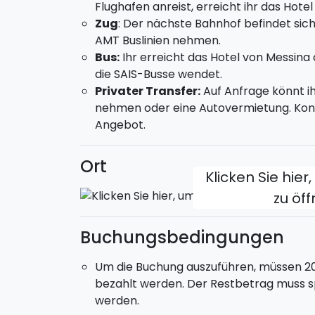
Flughafen anreist, erreicht ihr das Hotel
Weinverkostung im Weinkeller auf dem
Zug
: Der nächste Bahnhof befindet sich 
einen Weinkeller am Fuße des Ätnas. Ih
AMT Buslinien nehmen.
Wein mit lokalen Produkten verkosten.
Bus:
Ihr erreicht das Hotel von Messina
TAG 3
die SAIS-Busse wendet.
Privater Transfer:
Auf Anfrage könnt ih
Freier Tag.
nehmen oder eine Autovermietung. Konta
Hier sind einige unserer Tipps, wie ihr di
Angebot.
Halbtägige Jeep-Tour auf dem Ätna;
Ort
Segelbootausflug von Catania entlang d
Klicken Sie hier
Besuch einer Ölmühle und Verkostung in
TAG 4
zu öf
Check-out und Ende des Services.
Buchungsbedingungen
Eure Unterkunft befindet sich im Zentrum 
Doppelzimmer inklusive Frühstück.
Um die Buchung auszuführen, müssen 2
bezahlt werden. Der Restbetrag muss s
Check-in:
ab 15:00 Uhr -
Check-out
bis 1
werden.