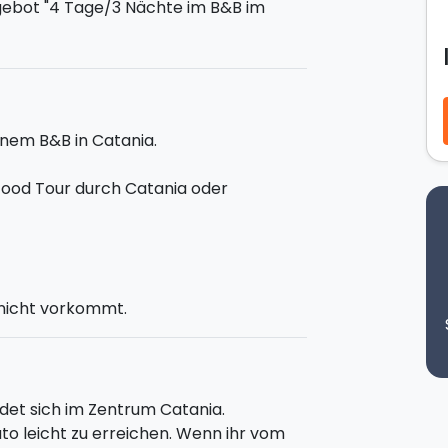
gebot "4 Tage/3 Nächte im B&B im
euch!
nem B&B in Catania.
ppelzimmer.
 Food Tour durch Catania oder
n Aktivitäten auswählen
(nur eine ist
 nicht vorkommt.
eite auch als Extra für einen anderen
 eures lokalen Reiseleiters entdeckt ihr
ndet sich im Zentrum Catania.
adtzentrums und probiert das beste
to leicht zu erreichen. Wenn ihr vom