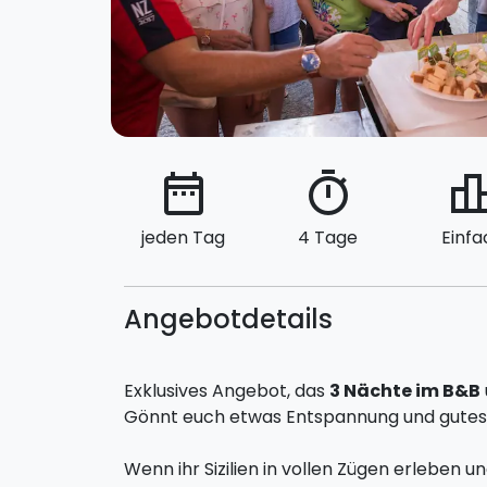
date_range
timer
leaderbo
jeden Tag
4 Tage
Einfa
Angebotdetails
Exklusives Angebot, das
3 Nächte im B&B
Gönnt euch etwas Entspannung und gutes
Wenn ihr Sizilien in vollen Zügen erleben 