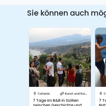
Sie können auch mö
Anfrage
Sende eine Anfrage
unst und Kultur
Catania
Kunst und Kultur
C
push_pin
theater_comedy
push_pin
eckung der
7 Tage im B&B in Sizilien
7 T
astronomie
zwischen Geschichte und
Nat