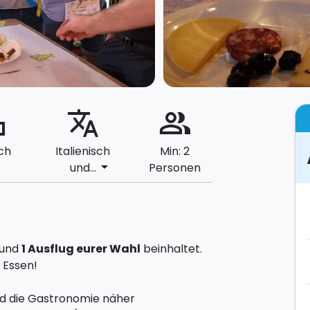
ard
translate
people_alt
ch
Italienisch
Min: 2
arrow_drop_down
und...
Personen
und
1 Ausflug eurer Wahl
beinhaltet.
 Essen!
und die Gastronomie näher