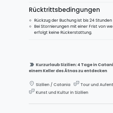
Möchtest du ein Auto mieten?
Kontaktier
Rücktrittsbedingungen
Rückzug der Buchung ist bis 24 Stunde
Bei Stornierungen mit einer Frist von 
erfolgt keine Rückerstattung.
label_important
Kurzurlaub Sizilien: 4 Tage in Cata
einem Keller des Ätnas zu entdecken
place
theater_comedy
Sizilien / Catania
Tour und Aufenth
theater_comedy
Kunst und Kultur in Sizilien