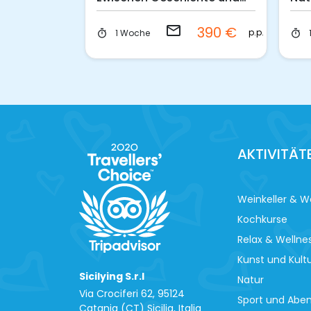
l
Tradition
B&
email
400 €
390 €
p.p.
p.p.
1 Woche
timer
timer
AKTIVITÄT
Weinkeller & W
Kochkurse
Relax & Wellne
Kunst und Kult
Sicilying S.r.l
Natur
Via Crociferi 62, 95124
Sport und Abe
Catania (CT) Sicilia, Italia