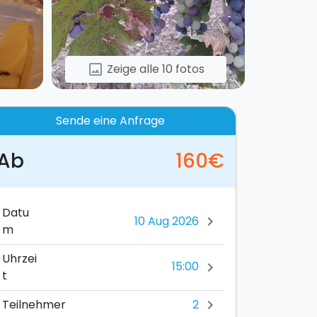
Zeige alle 10 fotos
image
Sende eine Anfrage
Ab
160€
Datu
chevron_right
m
Uhrzei
15:00
chevron_right
t
2
Teilnehmer
chevron_right