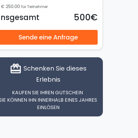
€ 250.00
für Teilnehmer
500€
Insgesamt
Sende eine Anfrage
card_giftcard
Schenken Sie dieses
Erlebnis
KAUFEN SIE IHREN GUTSCHEIN
SIE KÖNNEN IHN INNERHALB EINES JAHRES
EINLÖSEN