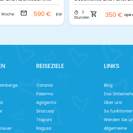
B
im Ape Calessino
email
2
590 €
timer
shopping_cart
350 €
p.p.
1 Woche
Stunden
EN
REISEZIELE
LINKS
einberge
Catania
Blog
Palermo
Das Unterne
ss
Agrigento
Über uns
ur
Siracusa
So funktionier
Trapani
Werden Sie un
nteuer
Ragusa
Allgemeine