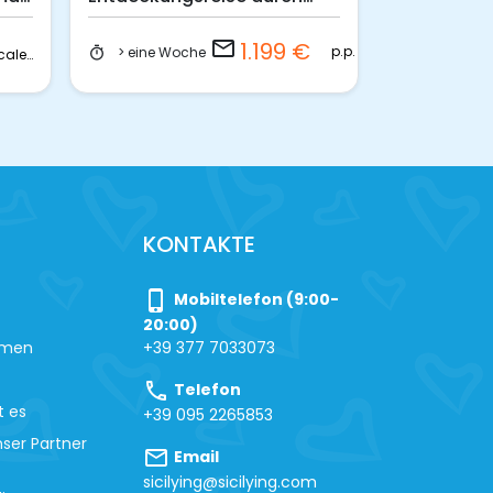
Sizilien
email
1.199 €
p.p.
> eine Woche
3 Tage
timer
timer
ape calessino
KONTAKTE
phone_iphone
Mobiltelefon (9:00-
20:00)
hmen
+39 377 7033073
call
Telefon
t es
+39 095 2265853
ser Partner
mail
Email
sicilying@sicilying.com