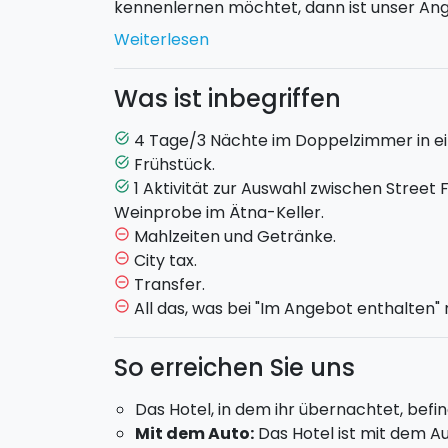
kennenlernen möchtet, dann ist unser An
Zentrum Catanias" genau das Richtige für 
Weiterlesen
Das Programm:
Was ist inbegriffen
TAG 1
4 Tage/3 Nächte im Doppelzimmer in ei
task_alt
Frühstück.
task_alt
Check-in im B&B und Unterkunft im Do
1 Aktivität zur Auswahl zwischen Street
task_alt
Freier Abend.
Weinprobe im Ätna-Keller.
TAG 2
Mahlzeiten und Getränke.
remove_circle_outline
City tax.
remove_circle_outline
Frühstück im Hotel.
Transfer.
remove_circle_outline
Ihr könnt
eine der beiden gastronomische
All das, was bei "Im Angebot enthalten"
remove_circle_outline
im Paket enthalten, aber ihr könnt die zw
Tag buchen!):
So erreichen Sie uns
Street Food Tour Catania
: In Begleitung
Das Hotel, in dem ihr übernachtet, befi
die beliebten Märkte und Plätze des St
Mit dem Auto:
Das Hotel ist mit dem Au
Street Food der Stadt.