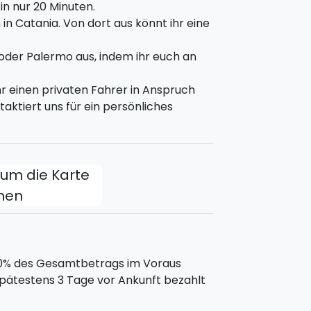
 in nur 20 Minuten.
 Ätna
: Ihr besucht die Weinberge und
in Catania. Von dort aus könnt ihr eine
r werdet den auf dem Hof produzierten
 oder Palermo aus, indem ihr euch an
r einen privaten Fahrer in Anspruch
ktiert uns für ein persönliches
esen Tag verbringen könnt:
er Seeküste des Zyklop;
, um die Karte
 Syrakus.
fnen
von Catania. Unterkunft in einem
0% des Gesamtbetrags im Voraus
pätestens 3 Tage vor Ankunft bezahlt
1:00 Uhr