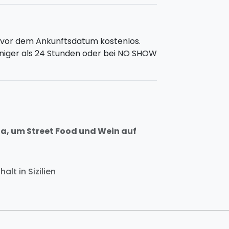
e
uns oder
buche direkt online
!
n vor dem Ankunftsdatum kostenlos.
weniger als 24 Stunden oder bei NO SHOW
nia, um Street Food und Wein auf
alt in Sizilien