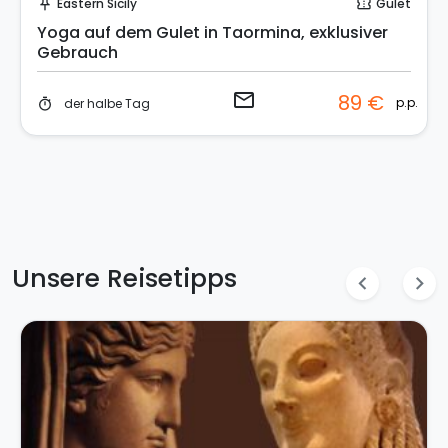
Eastern Sicily
Gulet
push_pin
confirmation_number
Yoga auf dem Gulet in Taormina, exklusiver
Gebrauch
email
89 €
p.p.
der halbe Tag
timer
Unsere Reisetipps
chevron_left
chevron_right