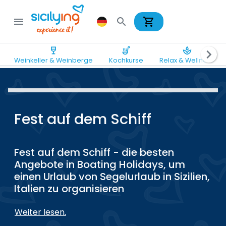
shopping_cart
menu
search
wine_bar
soup_kitchen
spa
chevron_right
Weinkeller & Weinberge
Kochkurse
Relax & Wellness
Fest auf dem Schiff
Fest auf dem Schiff - die besten
Angebote in Boating Holidays, um
einen Urlaub von Segelurlaub in Sizilien,
Italien zu organisieren
Weiter lesen.