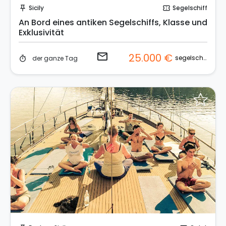
Sicily
Segelschiff
push_pin
confirmation_number
An Bord eines antiken Segelschiffs, Klasse und
Exklusivität
email
25.000 €
segelschiff
der ganze Tag
timer
Sende eine Anfrage