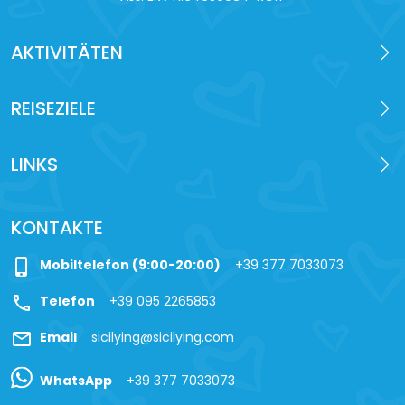
AKTIVITÄTEN
REISEZIELE
LINKS
KONTAKTE
phone_iphone
Mobiltelefon (9:00-20:00)
+39 377 7033073
call
Telefon
+39 095 2265853
mail
Email
sicilying@sicilying.com
WhatsApp
+39 377 7033073