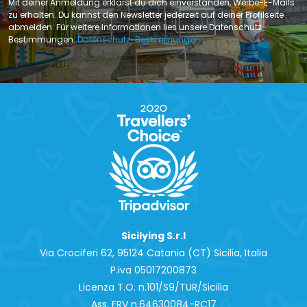
Mit deiner Anmeldung erklärst du dich einverstanden, Werbe-E-Mails
zu erhalten. Du kannst den Newsletter jederzeit auf deiner Profilseite
abmelden. Für weitere Informationen lies unsere Datenschutz-
Bestimmungen.
Datenschutz-Bestimmungen
Sicilying S.r.l
Via Crociferi 62, 95124 Catania (CT) Sicilia, Italia
P.iva 0‍5017200873
Licenza T.O. n.101/S9/TUR/Sicilia
Ass. ERV n.64630084-RC17