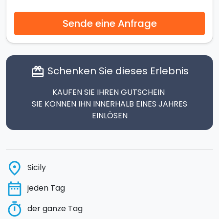
Sende eine Anfrage
Schenken Sie dieses Erlebnis
card_giftcard
KAUFEN SIE IHREN GUTSCHEIN
SIE KÖNNEN IHN INNERHALB EINES JAHRES
EINLÖSEN
place
Sicily
date_range
jeden Tag
timer
der ganze Tag