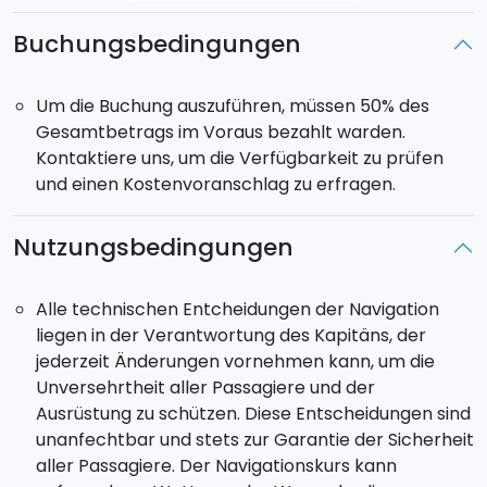
wiederfinden mit großem Außendeck, das
Platz für
Buchungsbedingungen
bis zu 180 Personen
für
Day Cruises
liefert.
Das Schiff besitzt
25 Kabinen
, in denen
54
Passagiere
übernachten können. Alle Kabinen
Um die Buchung auszuführen, müssen 50% des
verfügen über ein Bad mit Dusche, Klimaanlage,
Gesamtbetrags im Voraus bezahlt warden.
Kühlschrank, TV, Tresor und bieten die perfekte
Kontaktiere uns, um die Verfügbarkeit zu prüfen
Möglichkeit, um private Momente des Relax zu
und einen Kostenvoranschlag zu erfragen.
genießen.
Ein
großes Restaurant
mit einer Fläche von 130 qm,
Nutzungsbedingungen
elegant eingerichtet und Platz für 110 Gäste, wird der
Mittelpunkt des Lebens an Bord sein, in dem man
Momente des Zusammenlebens genießen kann. An
Alle technischen Entcheidungen der Navigation
Bord gibt es eine
internationale und eine
liegen in der Verantwortung des Kapitäns, der
sizilianische Küche
, reich an Meeresspezialitäten
jederzeit Änderungen vornehmen kann, um die
und großer Auswahl an Weinen, die
jegliche
Unversehrtheit aller Passagiere und der
Bedürfnisse stillen
kann. Zwei Bars, eine davon auf
Ausrüstung zu schützen. Diese Entscheidungen sind
dem Außendeck, verwöhnen die Gäste in einer
unanfechtbar und stets zur Garantie der Sicherheit
magischen Atmosphäre inmitten des Meeres.
aller Passagiere. Der Navigationskurs kann