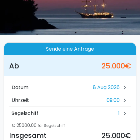
Sende eine Anfrage
Ab
25.000€
Datum
chevron_right
09:00
Uhrzeit
chevron_right
1
Segelschiff
chevron_right
€ 25000.00
für Segelschiff
25.000€
Insgesamt