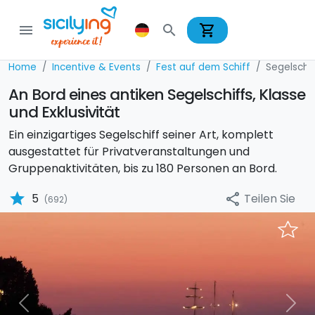
shopping_cart
menu
search
Home
Incentive & Events
Fest auf dem Schiff
Segelschif
An Bord eines antiken Segelschiffs, Klasse
und Exklusivität
Ein einzigartiges Segelschiff seiner Art, komplett
ausgestattet für Privatveranstaltungen und
Gruppenaktivitäten, bis zu 180 Personen an Bord.
star
Teilen Sie
5
share
(692)
Previous
Nex