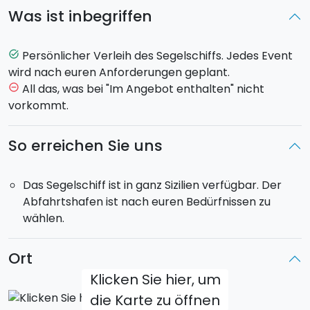
voller Relax und Ausgeglichenheit werden.
Was ist inbegriffen
Es ist möglich,
Gruppenaktivitäten
zu organisieren,
wie z.B. der Besuch eines Segelkurses. Tagsüber wird
Persönlicher Verleih des Segelschiffs. Jedes Event
task_alt
zu versteckten Häfen, unentdeckten Orten und
wird nach euren Anforderungen geplant.
unberührten Buchten gesegelt, zu unerforschten
All das, was bei "Im Angebot enthalten" nicht
remove_circle_outline
Plätzen des Mittelmeers mit kristallklarem Wasser, zu
vorkommt.
Orten, die niemand anderes erreichen kann.
Diejenigen, die die Bewegung des Meeres erleben
So erreichen Sie uns
möchten, können verschiedene
Sportaktivitäten
ausüben, wie etwa
Wasserski
,
Schnorcheln
oder
Das Segelschiff ist in ganz Sizilien verfügbar. Der
Tauchgänge
.
Abfahrtshafen ist nach euren Bedürfnissen zu
Zwei motorisierte Gummiboote mit 8 Meter Länge
wählen.
stehen für die Sportaktivitäten zur Verfügung und
können außerdem als Transportmittel dienen, um
naheliegende Strände oder Örtlichkeiten zu
Ort
erreichen.
Klicken Sie hier, um
die Karte zu öffnen
Die Gäste werden sich in einem vornehmen Ambiente