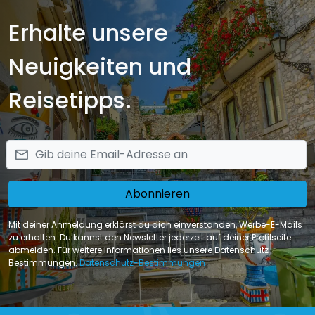
Erhalte unsere
Neuigkeiten und
Reisetipps.
email
Abonnieren
Mit deiner Anmeldung erklärst du dich einverstanden, Werbe-E-Mails
zu erhalten. Du kannst den Newsletter jederzeit auf deiner Profilseite
abmelden. Für weitere Informationen lies unsere Datenschutz-
Bestimmungen.
Datenschutz-Bestimmungen