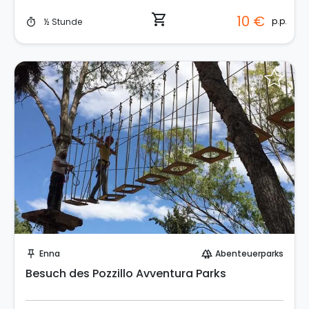
shopping_cart
10 €
p.p.
½ Stunde
timer
Sofort buchen!
Enna
Abenteuerparks
push_pin
forest
Besuch des Pozzillo Avventura Parks