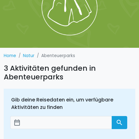
Home
Natur
Abenteuerparks
3 Aktivitäten gefunden in
Abenteuerparks
Gib deine Reisedaten ein, um verfügbare
Aktivitäten zu finden
date_range
search
Добавить даты