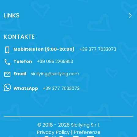
LINKS
KONTAKTE
phone_iphone
Mobiltelefon (9:00-20:00)
+39 377 7033073
call
Telefon
+39 095 2265853
mail
Email
sicilying@sicilying.com
WhatsApp
+39 377 7033073
© 2018 - 2026 Sicilying S.r.l.
Privacy Policy
|
Preferenze