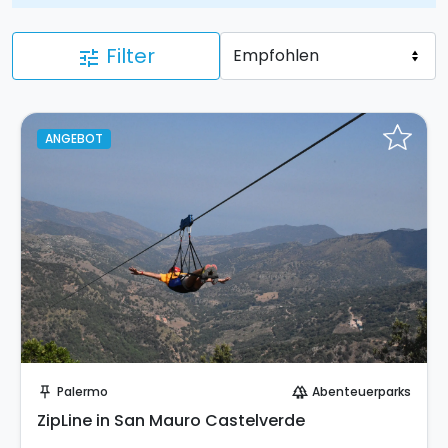
Filter
tune
ANGEBOT
Sofort buchen!
Palermo
Abenteuerparks
push_pin
forest
ZipLine in San Mauro Castelverde