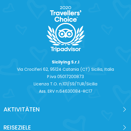
Sicilying S.r.l
Via Crociferi 62, 95124 Catania (CT) Sicilia, Italia
P.iva 0‍5017200873
Licenza T.O. n.101/S9/TUR/Sicilia
Ass. ERV n.64630084-RC17
AKTIVITÄTEN
REISEZIELE