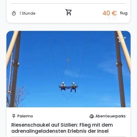
shopping_cart
40 €
flug
1 Stunde
timer
Sofort buchen!
Palermo
Abenteuerparks
push_pin
forest
Riesenschaukel auf Sizilien: Flieg mit dem
adrenalingeladensten Erlebnis der Insel