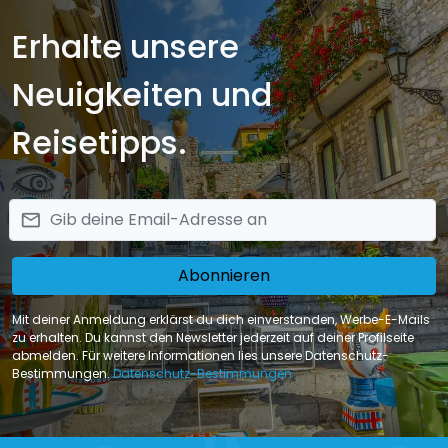
Erhalte unsere
Neuigkeiten und
Reisetipps.
email
Abonnieren
Mit deiner Anmeldung erklärst du dich einverstanden, Werbe-E-Mails
zu erhalten. Du kannst den Newsletter jederzeit auf deiner Profilseite
abmelden. Für weitere Informationen lies unsere Datenschutz-
Bestimmungen.
Datenschutz-Bestimmungen