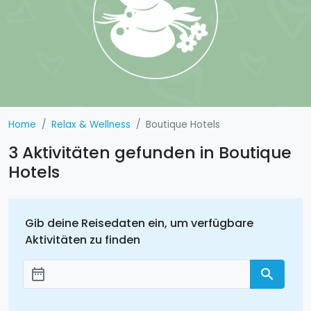
Home
Relax & Wellness
Boutique Hotels
3 Aktivitäten gefunden in Boutique
Hotels
Gib deine Reisedaten ein, um verfügbare
Aktivitäten zu finden
date_range
search
Добавить даты