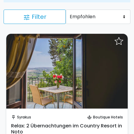
Filter
tune
Sende eine Anfrage
Syrakus
Boutique Hotels
push_pin
spa
Relax: 2 Übernachtungen im Country Resort in
Noto