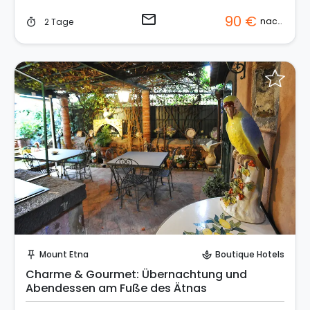
email
90 €
nacht
2 Tage
timer
Sende eine Anfrage
Mount Etna
Boutique Hotels
push_pin
spa
Charme & Gourmet: Übernachtung und
Abendessen am Fuße des Ätnas