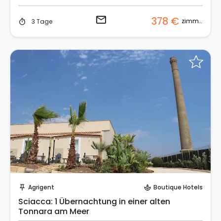
email
378 €
zimmer
3 Tage
timer
Sende eine Anfrage
Agrigent
Boutique Hotels
push_pin
spa
Sciacca: 1 Übernachtung in einer alten
Tonnara am Meer