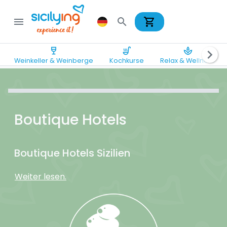
shopping_cart
menu
search
wine_bar
soup_kitchen
spa
chevron_right
Weinkeller & Weinberge
Kochkurse
Relax & Wellness
Boutique Hotels
Boutique Hotels Sizilien
Weiter lesen.