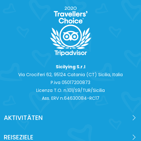
Sicilying S.r.l
Via Crociferi 62, 95124 Catania (CT) Sicilia, Italia
P.iva 0‍5017200873
Licenza T.O. n.101/S9/TUR/Sicilia
Ass. ERV n.64630084-RC17
AKTIVITÄTEN
REISEZIELE