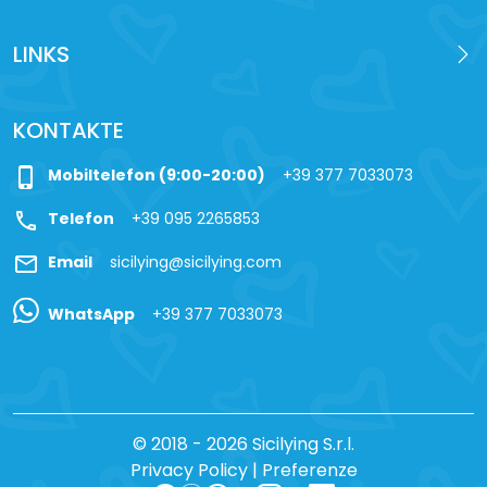
LINKS
KONTAKTE
phone_iphone
Mobiltelefon (9:00-20:00)
+39 377 7033073
call
Telefon
+39 095 2265853
mail
Email
sicilying@sicilying.com
WhatsApp
+39 377 7033073
© 2018 - 2026 Sicilying S.r.l.
Privacy Policy
|
Preferenze