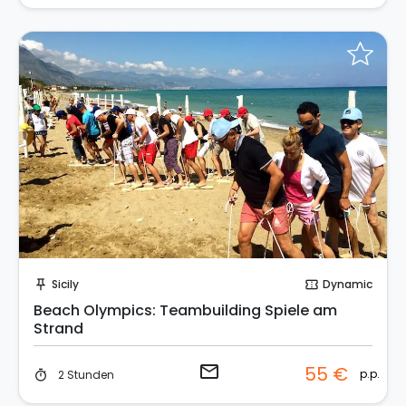
Sende eine Anfrage
Sicily
Dynamic
push_pin
confirmation_number
Beach Olympics: Teambuilding Spiele am
Strand
email
55 €
p.p.
2 Stunden
timer