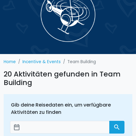
Home
Incentive & Events
Team Building
20 Aktivitäten gefunden in Team
Building
Gib deine Reisedaten ein, um verfügbare
Aktivitäten zu finden
date_range
search
Добавить даты