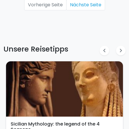
Vorherige Seite
Nächste Seite
Unsere Reisetipps
chevron_left
chevron_right
In Palermo there's the most beautiful mural in