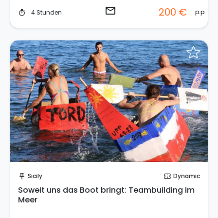
email
200 €
p.p.
4 Stunden
timer
Sende eine Anfrage
Sicily
Dynamic
push_pin
confirmation_number
Soweit uns das Boot bringt: Teambuilding im
Meer