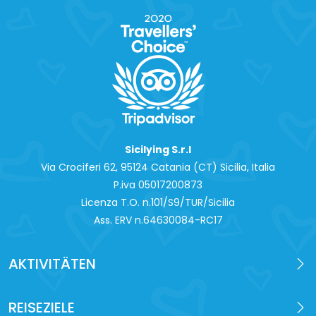
Sicilying S.r.l
Via Crociferi 62, 95124 Catania (CT) Sicilia, Italia
P.iva 0‍5017200873
Licenza T.O. n.101/S9/TUR/Sicilia
Ass. ERV n.64630084-RC17
AKTIVITÄTEN
REISEZIELE