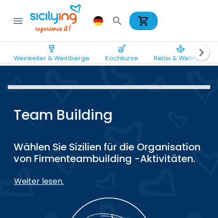
shopping_cart
menu
search
wine_bar
soup_kitchen
spa
chevron_right
Weinkeller & Weinberge
Kochkurse
Relax & Wellness
Team Building
Wählen Sie Sizilien für die Organisation
von Firmenteambuilding -Aktivitäten.
Weiter lesen.