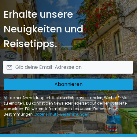
Erhalte unsere
Neuigkeiten und
Reisetipps.
email
Abonnieren
Mit deiner Anmeldung erklärst du dich einverstanden, Werbe-E-Mails
zu erhalten. Du kannst den Newsletter jederzeit auf deiner Profilseite
abmelden. Für weitere Informationen lies unsere Datenschutz-
Bestimmungen.
Datenschutz-Bestimmungen