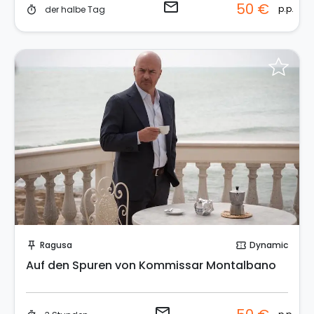
email
50 €
p.p.
der halbe Tag
timer
Sende eine Anfrage
Ragusa
Dynamic
push_pin
confirmation_number
Auf den Spuren von Kommissar Montalbano
email