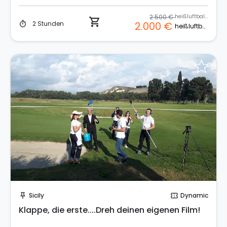
2.500 €
heißluftballon
shopping_cart
2 Stunden
2.000 €
timer
heißluftballon
Sende eine Anfrage
Sicily
Dynamic
push_pin
confirmation_number
Klappe, die erste....Dreh deinen eigenen Film!