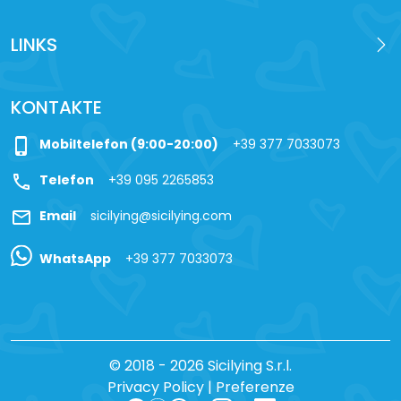
LINKS
KONTAKTE
phone_iphone
Mobiltelefon (9:00-20:00)
+39 377 7033073
call
Telefon
+39 095 2265853
mail
Email
sicilying@sicilying.com
WhatsApp
+39 377 7033073
© 2018 - 2026 Sicilying S.r.l.
Privacy Policy
|
Preferenze