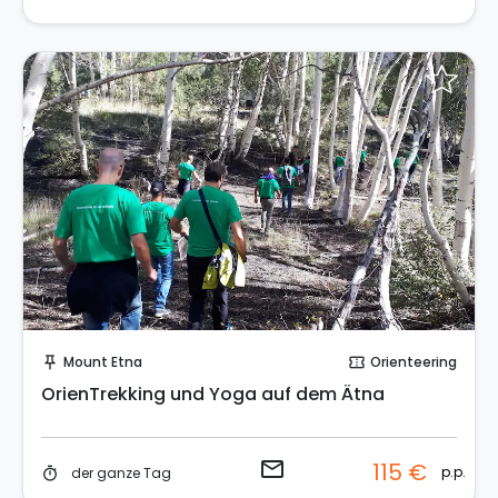
Sende eine Anfrage
Mount Etna
Orienteering
push_pin
confirmation_number
OrienTrekking und Yoga auf dem Ätna
email
115 €
p.p.
der ganze Tag
timer