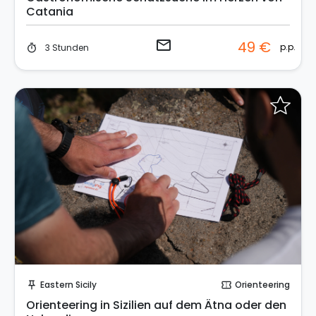
Catania
email
49 €
p.p.
3 Stunden
timer
Sofort buchen!
Eastern Sicily
Orienteering
push_pin
confirmation_number
Orienteering in Sizilien auf dem Ätna oder den