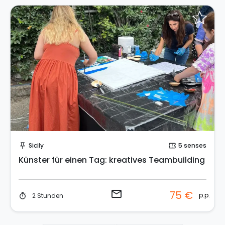
Sende eine Anfrage
Sicily
5 senses
push_pin
confirmation_number
Künster für einen Tag: kreatives Teambuilding
email
75 €
p.p.
2 Stunden
timer