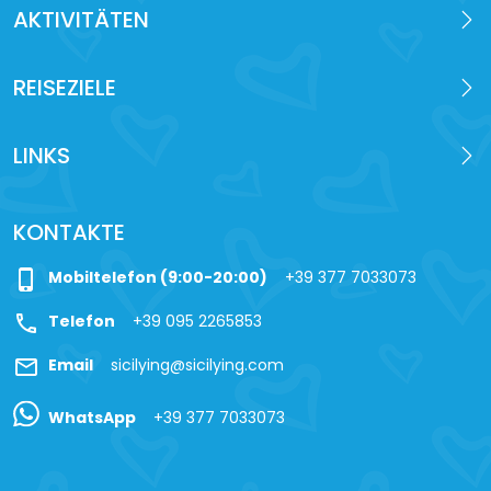
AKTIVITÄTEN
REISEZIELE
LINKS
KONTAKTE
phone_iphone
Mobiltelefon (9:00-20:00)
+39 377 7033073
call
Telefon
+39 095 2265853
mail
Email
sicilying@sicilying.com
WhatsApp
+39 377 7033073