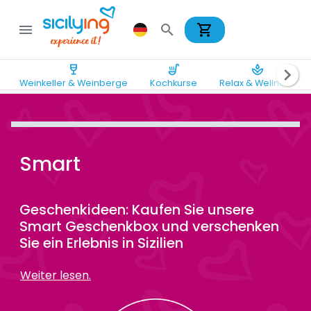
shopping_cart
menu
search
wine_bar
soup_kitchen
spa
chevron_right
Weinkeller & Weinberge
Kochkurse
Relax & Wellness
Smart
Geschenkideen: Kaufen Sie unsere
Smart Geschenkbox und verschenken
Sie ein Erlebnis in Sizilien
Weiter lesen.