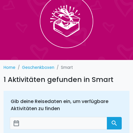
Home
Geschenkboxen
Smart
1 Aktivitäten gefunden in Smart
Gib deine Reisedaten ein, um verfügbare
Aktivitäten zu finden
date_range
search
Добавить даты