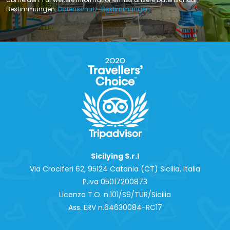
Bestimmungen.
Datenschutz-Bestimmungen
Sicilying S.r.l
Via Crociferi 62, 95124 Catania (CT) Sicilia, Italia
P.iva 0‍5017200873
Licenza T.O. n.101/S9/TUR/Sicilia
Ass. ERV n.64630084-RC17