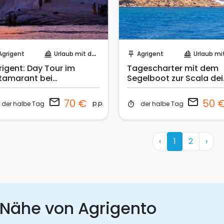
Sende eine Anfrage
Sende eine Anfrage
Agrigent
Urlaub mit dem Segelboot
Agrigent
Urlaub mit dem Sege
sailing
push_pin
sailing
rigent: Day Tour im
Tagescharter mit dem
tamarant bei
Segelboot zur Scala dei
nnenuntergang
Turchi
email
email
70 €
50 
p.p.
der halbe Tag
der halbe Tag
timer
‹
1
2
›
 Nähe von Agrigento