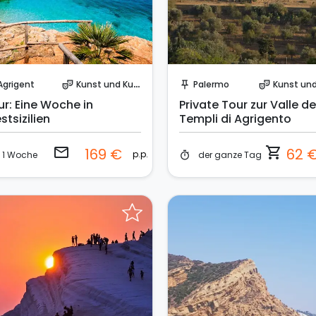
Sende eine Anfrage
Sofort buchen!
Agrigent
Kunst und Kultur
Palermo
Kunst und Ku
theater_comedy
push_pin
theater_comedy
ur: Eine Woche in
Private Tour zur Valle de
tsizilien
Templi di Agrigento
email
shopping_cart
169 €
62 
p.p.
1 Woche
der ganze Tag
timer