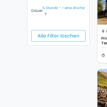
-
½ Stunde
> eine Woche
Dauer
chevron_right
push_pin
Alle Filter löschen
Pri
Te
timer