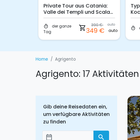
t dem
Private Tour aus Catania:
Typ
ala dei
Valle dei Templi und Scala
Koc
dei Turchi
390 €
auto
il
der ganze
50 €
timer
shopping_cart
p.p.
timer
349 €
auto
Tag
Home
Agrigento
Agrigento: 17 Aktivität
Gib deine Reisedaten ein,
um verfügbare Aktivitäten
zu finden
date_range
search