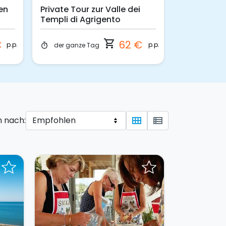
en
Private Tour zur Valle dei
Tageschar
Templi di Agrigento
Segelboot 
Turchi
shopping_cart
€
62 €
p.p.
p.p.
der ganze Tag
der halbe
timer
timer
n nach:
view_module
view_list