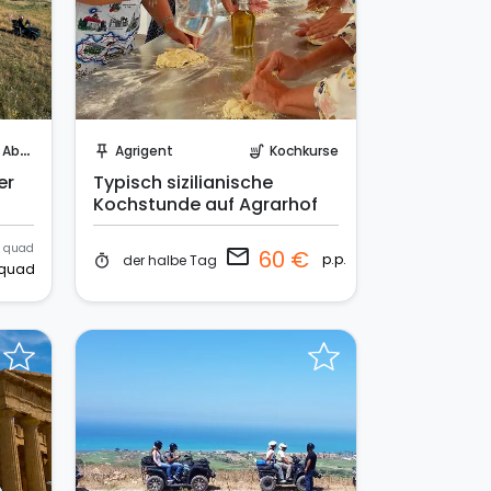
Sende eine Anfrage
teuer
Agrigent
Kochkurse
push_pin
soup_kitchen
er
Typisch sizilianische
Kochstunde auf Agrarhof
quad
email
60 €
p.p.
der halbe Tag
timer
quad