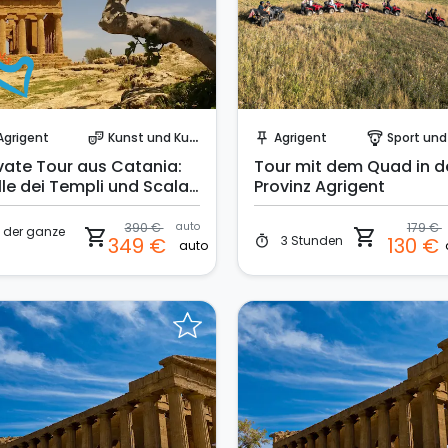
Sofort buchen!
Sofort buchen!
Agrigent
Kunst und Kultur
Agrigent
Sport und Aben
theater_comedy
push_pin
paragliding
ivate Tour aus Catania:
Tour mit dem Quad in d
lle dei Templi und Scala
Provinz Agrigent
 Turchi
390 €
auto
179 €
der ganze
shopping_cart
shopping_cart
3 Stunden
349 €
130 €
timer
auto
g