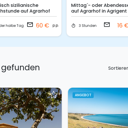
isch sizilianische
Mittag´- oder Abendess
hstunde auf Agrarhof
auf Agrarhof in Agrigent
email
email
60 €
16 
p.p.
der halbe Tag
3 Stunden
timer
en gefunden
Sortiere
ANGEBOT