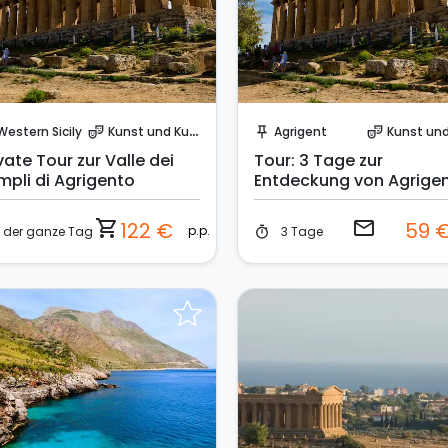
Sofort buchen!
Sende eine Anfrage
Western Sicily
Kunst und Kultur
Agrigent
Kunst und Ku
theater_comedy
push_pin
theater_comedy
vate Tour zur Valle dei
Tour: 3 Tage zur
mpli di Agrigento
Entdeckung von Agrige
und Umgebung
shopping_cart
email
122 €
59 
p.p.
der ganze Tag
3 Tage
timer