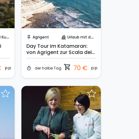
Sofort buchen!
ltur
Agrigent
Urlaub mit dem Segelboot
push_pin
sailing
i
Day Tour im Katamaran:
von Agrigent zur Scala dei
Turchi
shopping_cart
€
70 €
p.p.
p.p.
der halbe Tag
timer