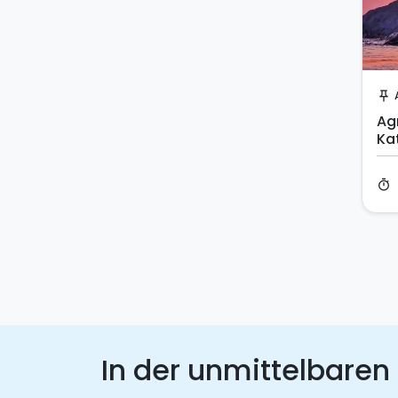
push_pin
Ag
Ka
So
timer
In der unmittelbaren