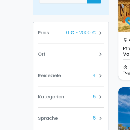
Добавить даты
0 €
-
2000 €
Preis
chevron_right
push_pin
Pr
Ort
Va
chevron_right
dei
timer
Ta
4
Reiseziele
chevron_right
5
Kategorien
chevron_right
6
Sprache
chevron_right