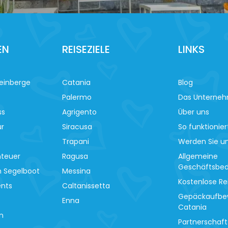
EN
REISEZIELE
LINKS
einberge
Catania
Blog
Palermo
Das Unterne
ss
Agrigento
Über uns
ur
Siracusa
So funktionier
Trapani
Werden Sie un
nteuer
Ragusa
Allgemeine
Geschäftsbe
m Segelboot
Messina
Kostenlose Re
ents
Caltanissetta
Gepäckaufbe
Enna
Catania
n
Partnerschaft