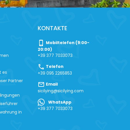
KONTAKTE
phone_iphone
Mobiltelefon (9:00-
20:00)
hmen
+39 377 7033073
call
Telefon
t es
+39 095 2265853
ser Partner
mail
Email
sicilying@sicilying.com
dingungen
WhatsApp
iseführer
+39 377 7033073
wahrung in