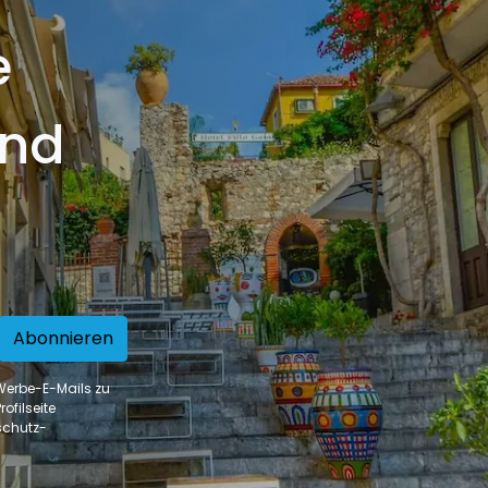
e
und
Abonnieren
 Werbe-E-Mails zu
ofilseite
schutz-