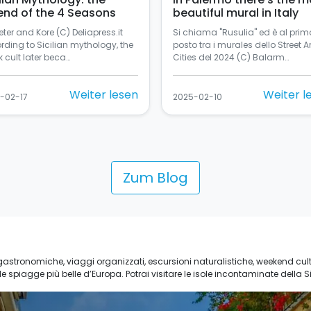
end of the 4 Seasons
beautiful mural in Italy
ter and Kore (C) Deliapress.it
Si chiama "Rusulia" ed è al prim
rding to Sicilian mythology, the
posto tra i murales dello Street Ar
 cult later beca…
Cities del 2024 (C) Balarm…
Weiter lesen
Weiter l
-02-17
2025-02-10
Zum Blog
ogastronomiche, viaggi organizzati, escursioni naturalistiche, weekend cultu
spiagge più belle d’Europa. Potrai visitare le isole incontaminate della Sicil