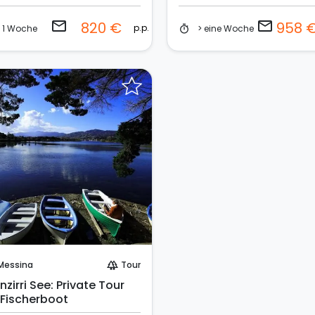
email
email
820 €
958 
p.p.
1 Woche
> eine Woche
timer
Sofort buchen!
Messina
Tour
forest
zirri See: Private Tour
 Fischerboot