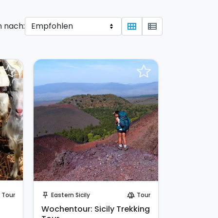
n nach:
view_module
view_list
Sende eine Anfrage
Tour
Eastern Sicily
Tour
push_pin
forest
Wochentour: Sicily Trekking