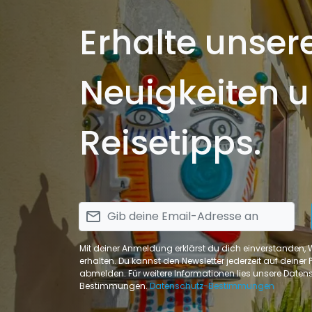
Erhalte unser
Neuigkeiten 
Reisetipps.
email
Mit deiner Anmeldung erklärst du dich einverstanden,
erhalten. Du kannst den Newsletter jederzeit auf deiner Pr
abmelden. Für weitere Informationen lies unsere Daten
Bestimmungen.
Datenschutz-Bestimmungen