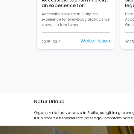
an experience for
leg
everybody
Accessible tourism in Sicily: an
Deme
experience for everybody Sicily, as we
Acco
know, is a land wher…
Greek
Weiter lesen
2025-03-11
2025
Natur Urlaub
Organizza la tua vacanza in Sicilia, scegli tra gite en
il tuo riposo e benessere tra paesaggi incontaminati e le 
naturali, la bellezza del vulcano Etna.