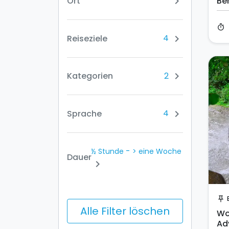
Ort
Be
chevron_right
timer
4
Reiseziele
chevron_right
2
Kategorien
chevron_right
4
Sprache
chevron_right
-
½ Stunde
> eine Woche
Dauer
chevron_right
push_pin
Alle Filter löschen
Wo
Ad