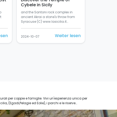
Cybele in Sicily
o
and the Santoni rock complex in
t
ancient Akrai a stone's throw from
Syracuse (C) www.lasicilia.it…
esen
Weiter lesen
2024-10-07
rali per coppie e famiglie. Vivi un'esperienza unica per
ia, (Egadi,Pelagie ed Eolie), i parchi e le riserve