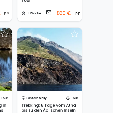
Tour
email
€
830 €
p.p.
p.p.
1 Woche
timer
Sende eine Anfrage
Tour
Eastern Sicily
Tour
push_pin
forest
g in
Trekking: 8 Tage vom Ätna
ns
bis zu den Äolischen Inseln