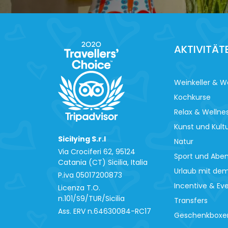
AKTIVITÄT
Weinkeller & W
Kochkurse
Relax & Wellne
Kunst und Kult
Sicilying S.r.l
Natur
Via Crociferi 62, 95124
Sport und Abe
Catania (CT) Sicilia, Italia
Urlaub mit de
P.iva 0‍5017200873
Incentive & Ev
Licenza T.O.
n.101/S9/TUR/Sicilia
Transfers
Ass. ERV n.64630084-RC17
Geschenkboxe