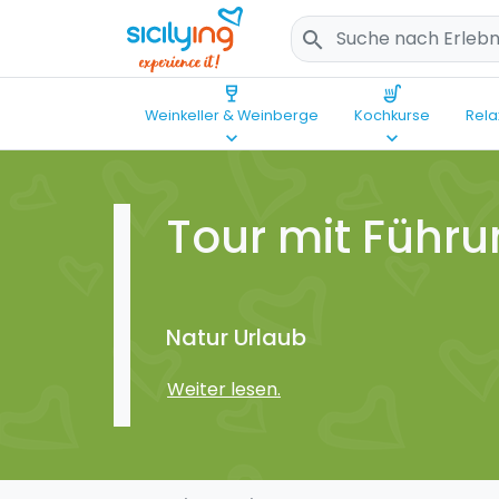
search
wine_bar
soup_kitchen
Weinkeller & Weinberge
Kochkurse
Rela
keyboard_arrow_down
keyboard_arrow_down
Tour mit Führ
Natur Urlaub
Weiter lesen.