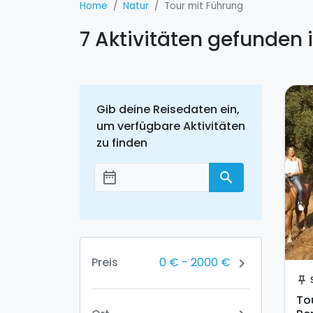
Home
Natur
Tour mit Führung
7 Aktivitäten gefunden 
Gib deine Reisedaten ein,
um verfügbare Aktivitäten
zu finden
date_range
search
Добавить даты
0 €
-
2000 €
Preis
chevron_right
push_pin
To