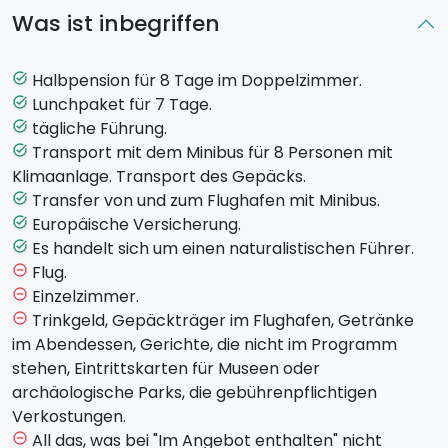
Transfer nach Scillato (Park der Madonien). Bezug
Was ist inbegriffen
der Unterkunft. Briefing der Tour. Abendessen und
Übernachtung in Scillato (PA).
2° TAG:
Frühstück. Exkursion “Durchquerung der
Halbpension für 8 Tage im Doppelzimmer.
task_alt
westlichen Seite des
Parco delle Madonie
” (Case
Lunchpaket für 7 Tage.
task_alt
Cava - Case Mastro Peppino - Rifugio Monte dei Cervi
tägliche Führung.
task_alt
- Hotel "Baita del Faggio"). Lunchpaket. Abendessen
Transport mit dem Minibus für 8 Personen mit
task_alt
und Übernachtung.
Klimaanlage. Transport des Gepäcks.
3° TAG:
Frühstück. Exkursion “Aufstieg zum Gipfel des
Transfer von und zum Flughafen mit Minibus.
task_alt
Parco delle Madonie” (Hotel "Baita del Faggio" - Pizzo
Europäische Versicherung.
task_alt
Carbonara - Piano Sempria - Pizzo Canna - Hotel
Es handelt sich um einen naturalistischen Führer.
task_alt
Pomieri ). Lunchpaket. Abendessen und
Flug.
remove_circle_outline
Übernachtung.
Einzelzimmer.
remove_circle_outline
4° TAG:
Frühstück. Exkursion “Durchquerung der
Trinkgeld, Gepäckträger im Flughafen, Getränke
remove_circle_outline
Wälder der Nebrodi” (Caserma Mafauda – P.lla
im Abendessen, Gerichte, die nicht im Programm
Calcare – P.lla Scarno – P.lla Femmina Morta – Hotel
stehen, Eintrittskarten für Museen oder
Cesarò). Lunchpaket. Abendessen und
archäologische Parks, die gebührenpflichtigen
Übernachtung.
Verkostungen.
5° TAG:
Frühstück. Exkursion “Durchquerung der
All das, was bei "Im Angebot enthalten" nicht
remove_circle_outline