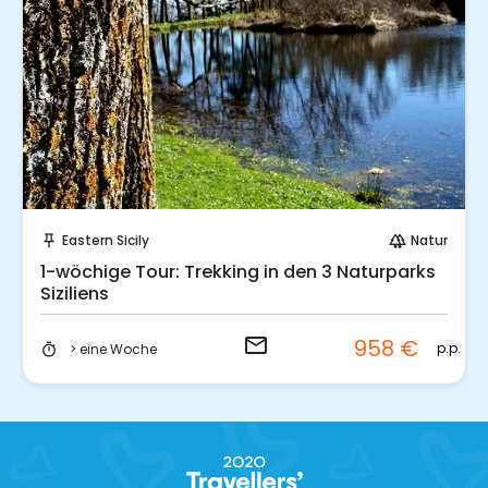
Sende eine Anfrage
Eastern Sicily
Natur
push_pin
forest
1-wöchige Tour: Trekking in den 3 Naturparks
Siziliens
email
958 €
p.p.
> eine Woche
timer