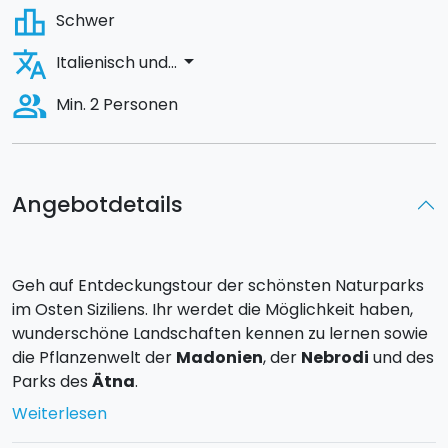
leaderboard
Schwer
translate
arrow_drop_down
Italienisch und...
people_alt
Min. 2 Personen
Angebotdetails
Geh auf Entdeckungstour der schönsten Naturparks
im Osten Siziliens. Ihr werdet die Möglichkeit haben,
wunderschöne Landschaften kennen zu lernen sowie
die Pflanzenwelt der
Madonien
, der
Nebrodi
und des
Parks des
Ätna
.
Weiterlesen
1° TAG:
Pick-up in der Kommune von Palermo.