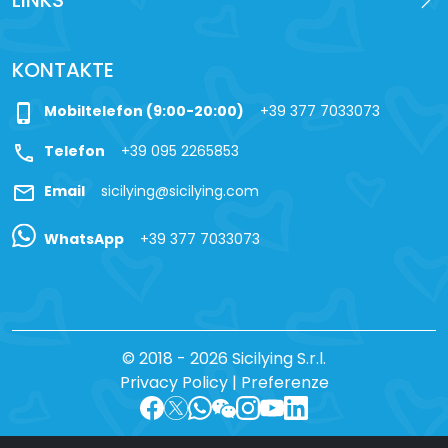
LINKS
KONTAKTE
phone_iphone
Mobiltelefon (9:00-20:00)
+39 377 7033073
call
Telefon
+39 095 2265853
mail
Email
sicilying@sicilying.com
WhatsApp
+39 377 7033073
© 2018 - 2026 Sicilying S.r.l.
Privacy Policy
|
Preferenze