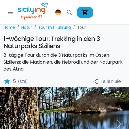
shopping_cart
menu
search
Home
Natur
Tour mit Führung
Tour
1-wöchige Tour: Trekking in den 3
Naturparks Siziliens
8-tägige Tour durch die 3 Naturparks im Osten
Siziliens: die Madonien, die Nebrodi und der Naturpark
des Ätna.
star
Teilen Sie
5
share
(876)
Previous
Nex