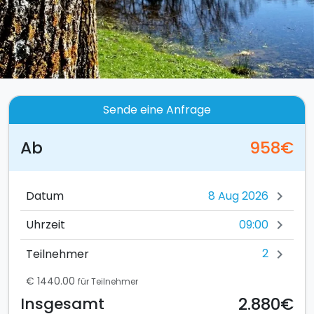
Sende eine Anfrage
Ab
958€
Datum
chevron_right
09:00
Uhrzeit
chevron_right
2
Teilnehmer
chevron_right
€ 1440.00
für Teilnehmer
2.880€
Insgesamt