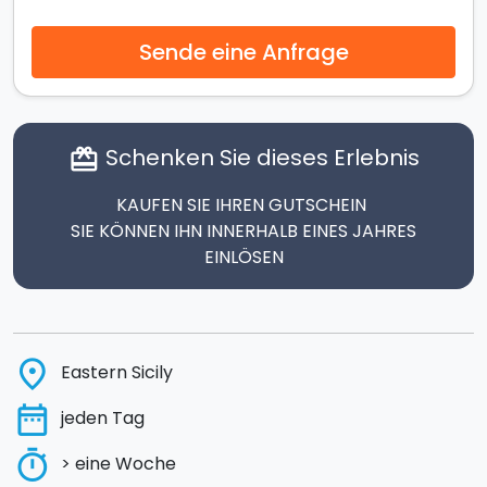
Sende eine Anfrage
Schenken Sie dieses Erlebnis
card_giftcard
KAUFEN SIE IHREN GUTSCHEIN
SIE KÖNNEN IHN INNERHALB EINES JAHRES
EINLÖSEN
place
Eastern Sicily
date_range
jeden Tag
timer
> eine Woche