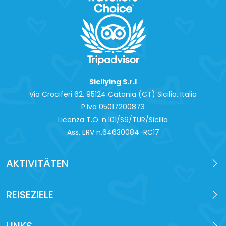
Sicilying S.r.l
Via Crociferi 62, 95124 Catania (CT) Sicilia, Italia
P.iva 0‍5017200873
Licenza T.O. n.101/S9/TUR/Sicilia
Ass. ERV n.64630084-RC17
AKTIVITÄTEN
REISEZIELE