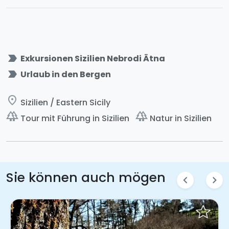
label_important
Exkursionen Sizilien Nebrodi Ätna
label_important
Urlaub in den Bergen
place
Sizilien / Eastern Sicily
forest
forest
Tour mit Führung in Sizilien
Natur in Sizilien
Sie können auch mögen
chevron_left
chevron_right