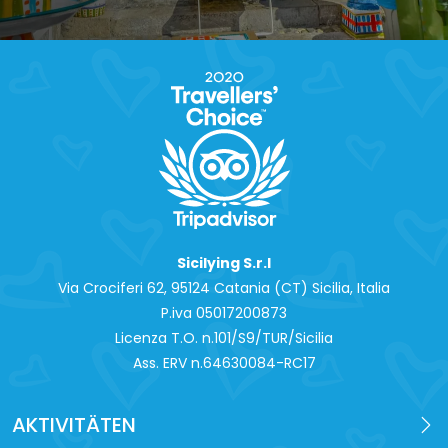
Sicilying S.r.l
Via Crociferi 62, 95124 Catania (CT) Sicilia, Italia
P.iva 0‍5017200873
Licenza T.O. n.101/S9/TUR/Sicilia
Ass. ERV n.64630084-RC17
AKTIVITÄTEN