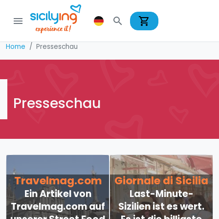
shopping_cart
menu
search
Home
Presseschau
Presseschau
Travelmag.com
Giornale di Sicilia
Ein Artikel von
Last-Minute-
Travelmag.com auf
Sizilien ist es wert.