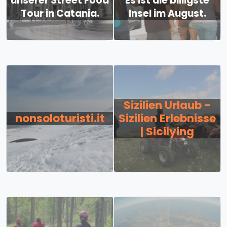
unserer Street Food
Es ist die billigste
Tour in Catania.
Insel im August.
Sizilien Urlaub -
nonsoloturisti.it
Sizilien Erlebnisse
| Sicilying