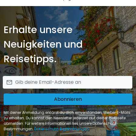
Erhalte unsere
Neuigkeiten und
Reisetipps.
email
Abonnieren
Mit deiner Anmeldung erklärst du dich einverstanden, Werbe-E-Mails
zu erhalten. Du kannst den Newsletter jederzeit auf deiner Profilseite
abmelden. Für weitere Informationen lies unsere Datenschutz-
Bestimmungen.
Datenschutz-Bestimmungen