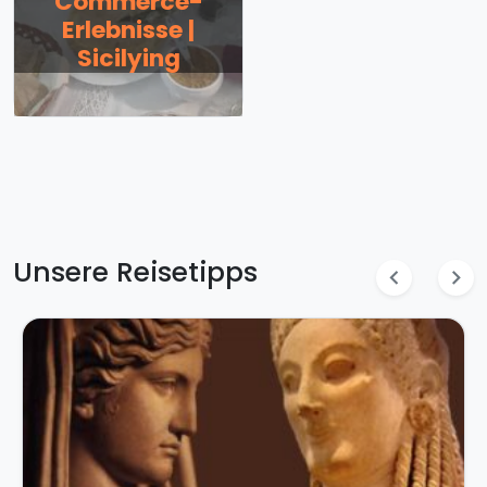
Commerce-
Erlebnisse |
Sicilying
Unsere Reisetipps
chevron_left
chevron_right