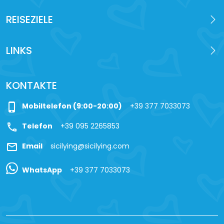
REISEZIELE
LINKS
KONTAKTE
phone_iphone
Mobiltelefon (9:00-20:00)
+39 377 7033073
call
Telefon
+39 095 2265853
mail
Email
sicilying@sicilying.com
WhatsApp
+39 377 7033073