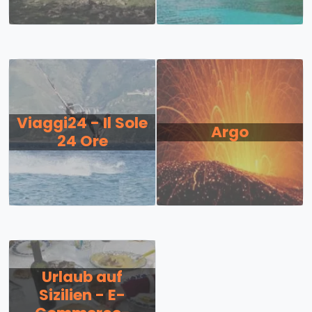
Viaggi24 - Il Sole
Argo
24 Ore
Urlaub auf
Sizilien - E-