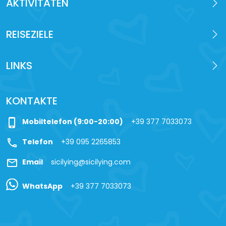
AKTIVITÄTEN
REISEZIELE
LINKS
KONTAKTE
phone_iphone
Mobiltelefon (9:00-20:00)
+39 377 7033073
call
Telefon
+39 095 2265853
mail
Email
sicilying@sicilying.com
WhatsApp
+39 377 7033073