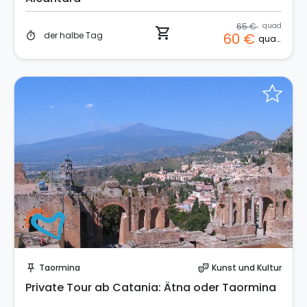
65 €
quad
shopping_cart
der halbe Tag
60 €
timer
quad
Sofort buchen!
Taormina
Kunst und Kultur
push_pin
theater_comedy
Private Tour ab Catania: Ätna oder Taormina