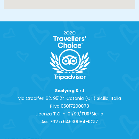
Sicilying S.r.l
Via Crociferi 62, 95124 Catania (CT) Sicilia, Italia
P.iva 0‍5017200873
Licenza T.O. n.101/S9/TUR/Sicilia
Ass. ERV n.64630084-RC17