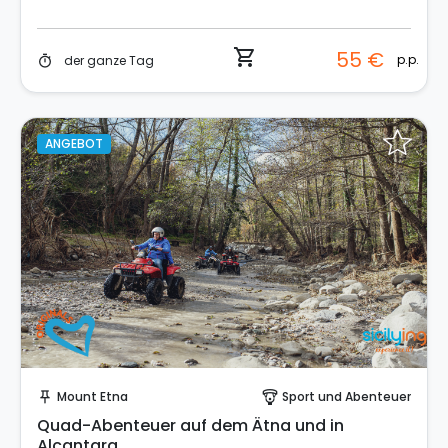
shopping_cart
55 €
p.p.
der ganze Tag
timer
ANGEBOT
Sofort buchen!
Mount Etna
Sport und Abenteuer
push_pin
paragliding
Quad-Abenteuer auf dem Ätna und in
Alcantara