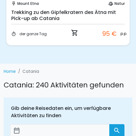
Catania
Kunst und Kultur
push_pin
theater_comedy
Street Food: Gastronomische Tour durch
Catania
shopping_cart
49 €
p.p.
der halbe Tag
timer
Home
Catania
Catania: 240 Aktivitäten gefunden
Gib deine Reisedaten ein, um verfügbare
Aktivitäten zu finden
date_range
search
Добавить даты