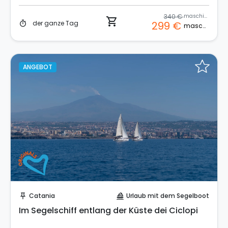
340 €
maschine
shopping_cart
der ganze Tag
299 €
timer
maschine
ANGEBOT
Sofort buchen!
Catania
Urlaub mit dem Segelboot
push_pin
sailing
Im Segelschiff entlang der Küste dei Ciclopi