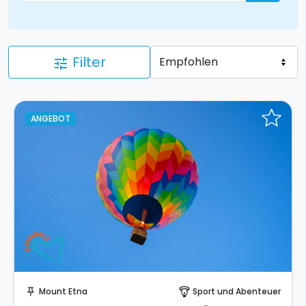
Filter
tune
ANGEBOT
Sofort buchen!
Mount Etna
Sport und Abenteuer
push_pin
paragliding