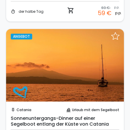
69 €
p.p.
shopping_cart
der halbe Tag
59 €
timer
p.p.
ANGEBOT
Sofort buchen!
Catania
Urlaub mit dem Segelboot
push_pin
sailing
Sonnenuntergangs-Dinner auf einer
Segelboot entlang der Küste von Catania