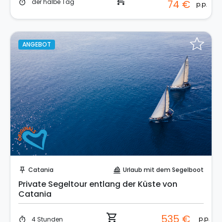
shopping_cart
der halbe Tag
74 €
timer
p.p.
ANGEBOT
Sofort buchen!
Catania
Urlaub mit dem Segelboot
push_pin
sailing
Private Segeltour entlang der Küste von
Catania
shopping_cart
535 €
p.p.
4 Stunden
timer