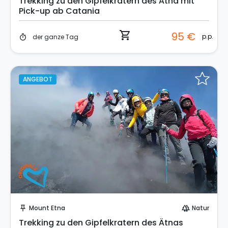
Trekking zu den Gipfelkratern des Ätna mit
Pick-up ab Catania
shopping_cart
95 €
p.p.
der ganze Tag
timer
ANGEBOT
Sofort buchen!
Mount Etna
Natur
push_pin
forest
Trekking zu den Gipfelkratern des Ätnas