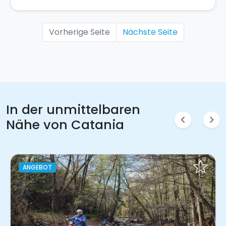
Vorherige Seite
Nächste Seite
In der unmittelbaren
chevron_left
chevron_right
Nähe von Catania