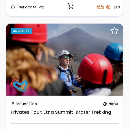
shopping_cart
65 €
p.p.
der ganze Tag
timer
ANGEBOT
Sofort buchen!
Mount Etna
Natur
push_pin
forest
Privates Tour: Etna Summit-Krater Trekking