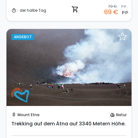
79 €
p.p.
shopping_cart
der halbe Tag
69 €
timer
p.p.
ANGEBOT
Sofort buchen!
Mount Etna
Natur
push_pin
forest
Trekking auf dem Ätna auf 3340 Metern Höhe.