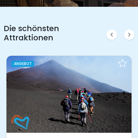
Die schönsten
chevron_left
chevron_right
Attraktionen
Sofort buchen!