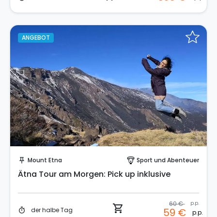
ANGEBOT
Sofort buchen!
Mount Etna
Sport und Abenteuer
push_pin
paragliding
Ätna Tour am Morgen: Pick up inklusive
60 €
p.p.
shopping_cart
der halbe Tag
59 €
timer
p.p.