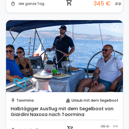
shopping_cart
345 €
p.p.
der ganze Tag
timer
Sofort buchen!
Taormina
Urlaub mit dem Segelboot
push_pin
sailing
Halbtägiger Ausflug mit dem Segelboot von
Giardini Naxosa nach Taormina
95 €
p.p.