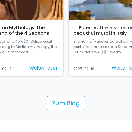
ilian Mythology: the
In Palermo there's the m
end of the 4 Seasons
beautiful mural in Italy
ter and Kore (C) Deliapress.it
Si chiama "Rusulia" ed è al prim
rding to Sicilian mythology, the
posto tra i murales dello Street Ar
 cult later beca…
Cities del 2024 (C) Balarm…
Weiter lesen
Weiter l
-02-17
2025-02-10
Zum Blog