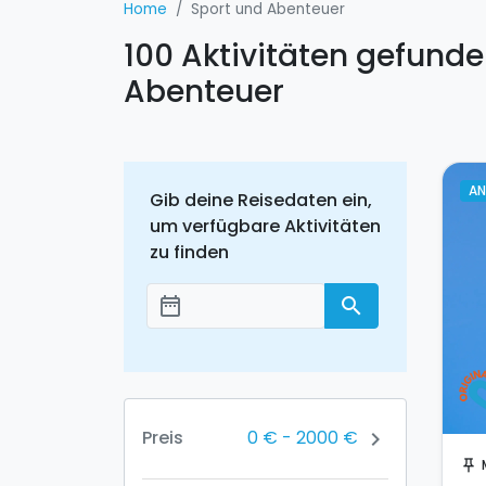
Home
Sport und Abenteuer
100 Aktivitäten gefunde
Abenteuer
A
Gib deine Reisedaten ein,
um verfügbare Aktivitäten
zu finden
date_range
search
Добавить даты
0 €
-
2000 €
Preis
chevron_right
push_pin