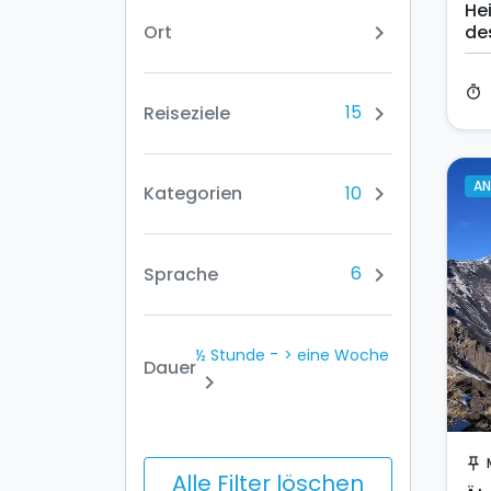
He
Ort
de
chevron_right
timer
15
Reiseziele
chevron_right
A
10
Kategorien
chevron_right
6
Sprache
chevron_right
-
½ Stunde
> eine Woche
Dauer
chevron_right
push_pin
Alle Filter löschen