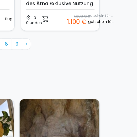
des Ätna Exklusive Nutzung
1.300 €
gutschein für privatflug
3
€
timer
shopping_cart
flug
1.100 €
gutschein für privatflug
Stunden
8
9
›