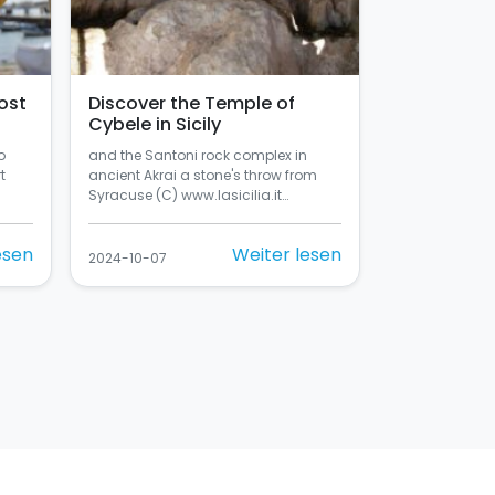
ost
Discover the Temple of
Cybele in Sicily
o
and the Santoni rock complex in
t
ancient Akrai a stone's throw from
Syracuse (C) www.lasicilia.it…
esen
Weiter lesen
2024-10-07