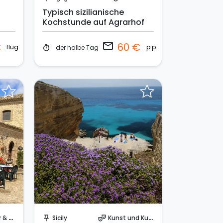
Typisch sizilianische
Kochstunde auf Agrarhof
email
€
60 €
flug
p.p.
der halbe Tag
timer
Sende eine Anfrage
berge
Sicily
Kunst und Kultur
push_pin
theater_comedy