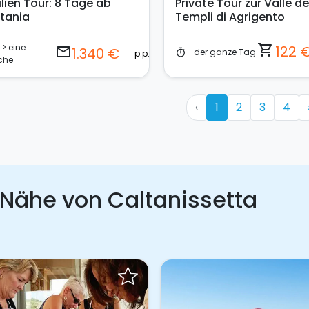
ilien Tour: 8 Tage ab
Private Tour zur Valle de
tania
Templi di Agrigento
> eine
shopping_cart
122 
email
1.340 €
der ganze Tag
timer
p.p.
che
‹
1
2
3
4
 Nähe von Caltanissetta