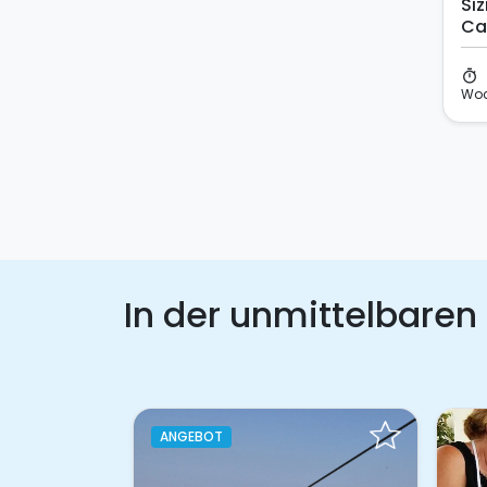
Siz
Ca
timer
Wo
In der unmittelbaren
ANGEBOT