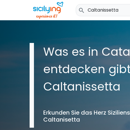
search
Was es in Cata
entdecken gib
Caltanissetta
Erkunden Sie das Herz Sizilien
Caltanisetta