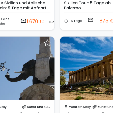
r Sizilien und Äolische
Sizilien Tour: 5 Tage ab
eln: 9 Tage mit Abfahrt
Palermo
 Palermo
> eine
email
875 
email
1.670 €
5 Tage
timer
p.p.
che
Sende eine Anfrage
Sofort buchen!
Sicily
Kunst und Kultur
Western Sicily
Kunst und Ku
theater_comedy
push_pin
theater_comedy