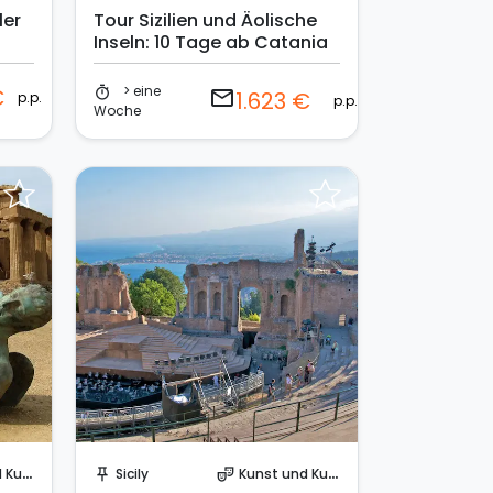
ler
Tour Sizilien und Äolische
Inseln: 10 Tage ab Catania
> eine
€
timer
email
1.623 €
p.p.
p.p.
Woche
Sende eine Anfrage
ltur
Sicily
Kunst und Kultur
push_pin
theater_comedy