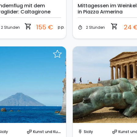
ndemflug mit dem
Mittagessen im Weinkel
raglider: Caltagirone
in Piazza Armerina
shopping_cart
shopping_cart
155 €
24 
p.p.
2 Stunden
2 Stunden
timer
Sende eine Anfrage
Sende eine Anfrage
Sicily
Kunst und Kultur
Sicily
Kunst und Ku
theater_comedy
push_pin
theater_comedy