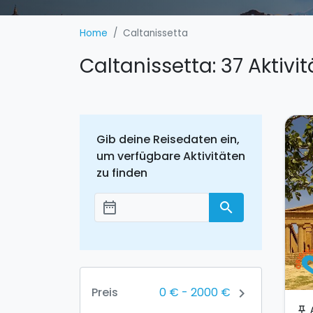
Home
Caltanissetta
Caltanissetta: 37 Aktiv
Gib deine Reisedaten ein,
um verfügbare Aktivitäten
zu finden
date_range
search
Добавить даты
0 €
-
2000 €
Preis
chevron_right
push_pin