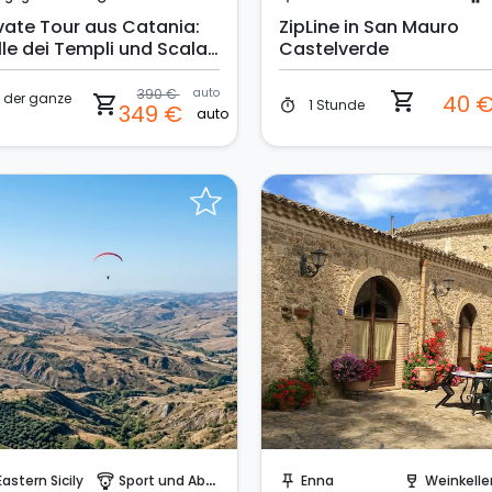
ivate Tour aus Catania:
ZipLine in San Mauro
lle dei Templi und Scala
Castelverde
 Turchi
390 €
auto
shopping_cart
der ganze
40 
shopping_cart
1 Stunde
timer
349 €
auto
g
Sofort buchen!
Sofort buchen!
Eastern Sicily
Sport und Abenteuer
Enna
Weinkeller & Wein
paragliding
push_pin
wine_bar