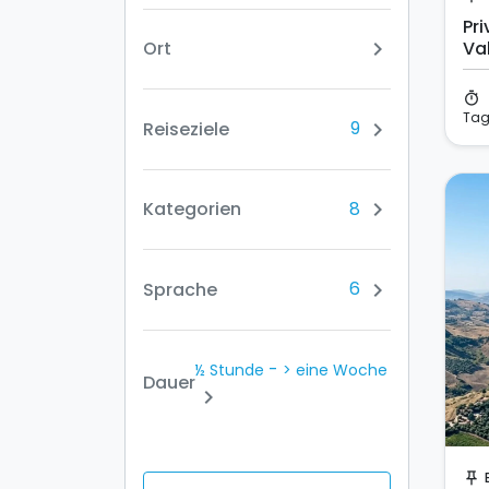
Pr
Ort
Va
chevron_right
dei
timer
Ta
9
Reiseziele
chevron_right
8
Kategorien
chevron_right
6
Sprache
chevron_right
-
½ Stunde
> eine Woche
Dauer
chevron_right
push_pin