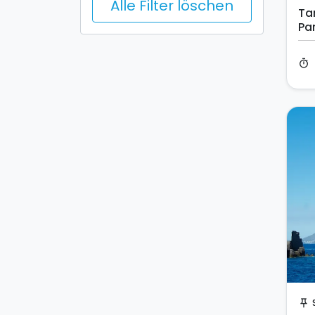
Alle Filter löschen
Ta
Pa
timer
push_pin