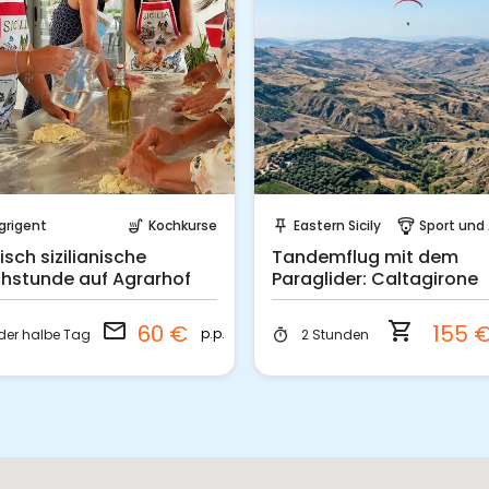
Sende eine Anfrage
Sofort buchen!
grigent
Kochkurse
Eastern Sicily
Sport und Abent
soup_kitchen
push_pin
paragliding
isch sizilianische
Tandemflug mit dem
hstunde auf Agrarhof
Paraglider: Caltagirone
email
shopping_cart
60 €
155 
p.p.
der halbe Tag
2 Stunden
timer