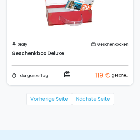
Kaufen Coupon!
Sicily
Geschenkboxen
push_pin
card_giftcard
Geschenkbox Deluxe
redeem
119 €
geschenkbox
der ganze Tag
timer
Vorherige Seite
Nächste Seite