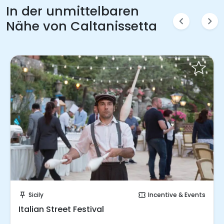
In der unmittelbaren
chevron_left
chevron_right
Nähe von Caltanissetta
Sende eine Anfrage
Sicily
Incentive & Events
push_pin
confirmation_number
Italian Street Festival