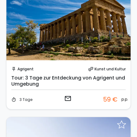
Sende eine Anfrage
Agrigent
Kunst und Kultur
push_pin
theater_comedy
Tour: 3 Tage zur Entdeckung von Agrigent und
Umgebung
email
59 €
p.p.
3 Tage
timer