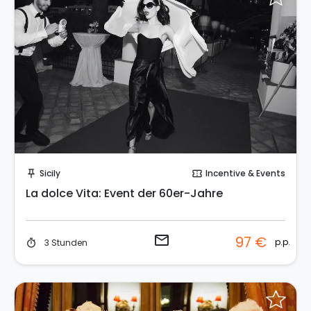
Sende eine Anfrage
Sicily
Incentive & Events
push_pin
confirmation_number
La dolce Vita: Event der 60er-Jahre
email
97 €
p.p.
3 Stunden
timer