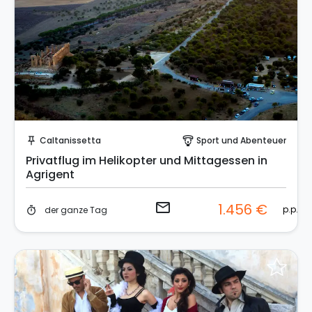
Sende eine Anfrage
Caltanissetta
Sport und Abenteuer
push_pin
paragliding
Privatflug im Helikopter und Mittagessen in
Agrigent
email
1.456 €
p.p.
der ganze Tag
timer