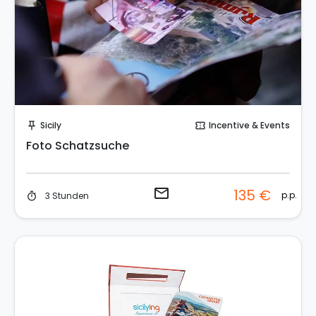
Sende eine Anfrage
Sicily
Incentive & Events
push_pin
confirmation_number
Foto Schatzsuche
email
135 €
p.p.
3 Stunden
timer