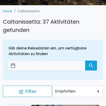
Home
Caltanissetta
Caltanissetta: 37 Aktivitäten
gefunden
Gib deine Reisedaten ein, um verfügbare
Aktivitäten zu finden
date_range
search
Добавить даты
Filter
tune