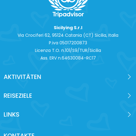
Sicilying S.r.l
Via Crociferi 62, 95124 Catania (CT) Sicilia, Italia
P.iva 0‍5017200873
Licenza T.O. n.101/S9/TUR/Sicilia
Ass. ERV n.64630084-RC17
AKTIVITÄTEN
REISEZIELE
LINKS
KONTAKTE