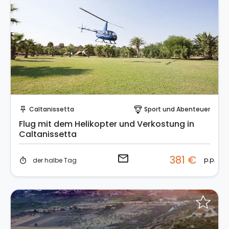
Sende eine Anfrage
Caltanissetta
Sport und Abenteuer
push_pin
paragliding
Flug mit dem Helikopter und Verkostung in
Caltanissetta
email
381 €
p.p.
der halbe Tag
timer