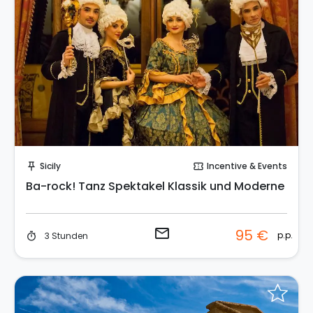
Sende eine Anfrage
Sicily
Incentive & Events
push_pin
confirmation_number
Ba-rock! Tanz Spektakel Klassik und Moderne
email
95 €
p.p.
3 Stunden
timer