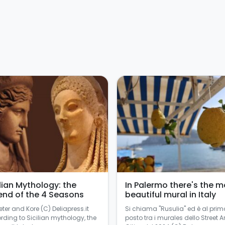
ilian Mythology: the
In Palermo there's the m
end of the 4 Seasons
beautiful mural in Italy
ter and Kore (C) Deliapress.it
Si chiama "Rusulia" ed è al prim
rding to Sicilian mythology, the
posto tra i murales dello Street Ar