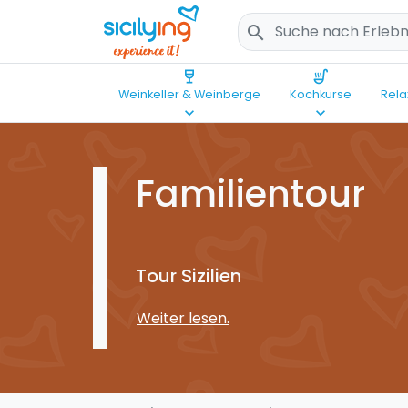
search
wine_bar
soup_kitchen
Weinkeller & Weinberge
Kochkurse
Rela
keyboard_arrow_down
keyboard_arrow_down
Familientour
Tour Sizilien
Weiter lesen.