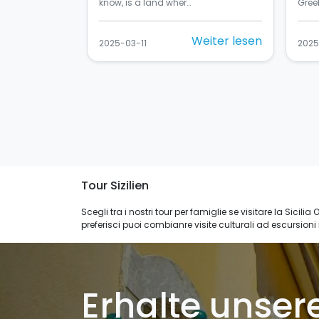
know, is a land wher…
Greek
Weiter lesen
2025-03-11
2025
Tour Sizilien
Scegli tra i nostri tour per famiglie se visitare la Sicil
preferisci puoi combianre visite culturali ad escursioni
Erhalte unser