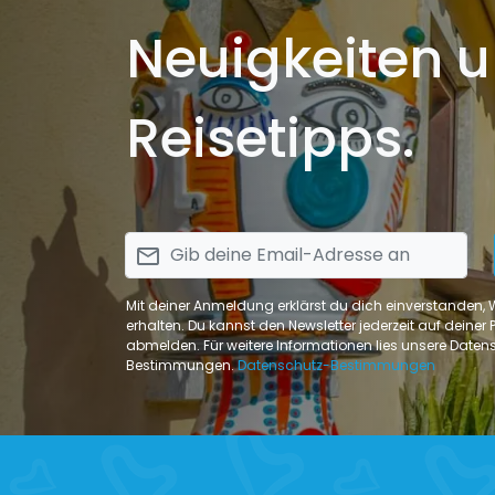
Neuigkeiten 
Reisetipps.
email
Mit deiner Anmeldung erklärst du dich einverstanden,
erhalten. Du kannst den Newsletter jederzeit auf deiner Pr
abmelden. Für weitere Informationen lies unsere Daten
Bestimmungen.
Datenschutz-Bestimmungen