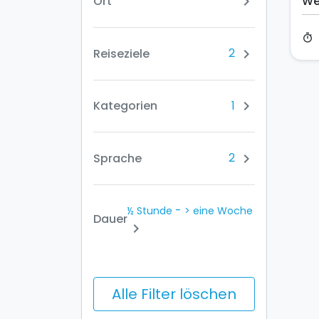
Ort
Wes
chevron_right
timer
2
Reiseziele
chevron_right
1
Kategorien
chevron_right
2
Sprache
chevron_right
-
½ Stunde
> eine Woche
Dauer
chevron_right
Alle Filter löschen