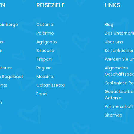
EN
REISEZIELE
LINKS
einberge
Catania
Blog
Palermo
Das Unterne
ss
Agrigento
Über uns
ur
Siracusa
So funktionier
Trapani
Werden Sie un
nteuer
Ragusa
Allgemeine
Geschäftsbe
m Segelboot
Messina
Kostenlose Re
ents
Caltanissetta
Gepäckaufbe
Enna
Catania
n
Partnerschaft
Sitemap