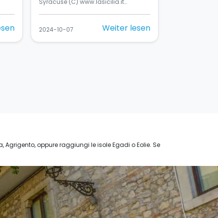
Syracuse (C) www.lasicilia.it…
esen
Weiter lesen
2024-10-07
ta, Agrigento, oppure raggiungi le isole Egadi o Eolie. Se