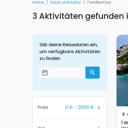
Home
Kunst und Kultur
Familientour
3 Aktivitäten gefunden 
Gib deine Reisedaten ein,
um verfügbare Aktivitäten
zu finden
date_range
search
Добавить даты
0 €
-
2000 €
Preis
chevron_right
push_pin
1 