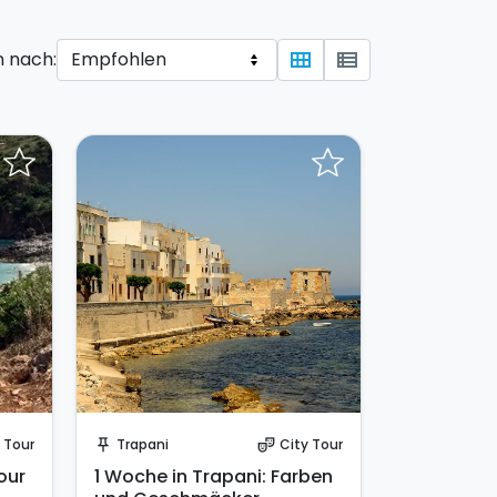
n nach:
view_module
view_list
Sende eine Anfrage
 Tour
Trapani
City Tour
push_pin
theater_comedy
our
1 Woche in Trapani: Farben