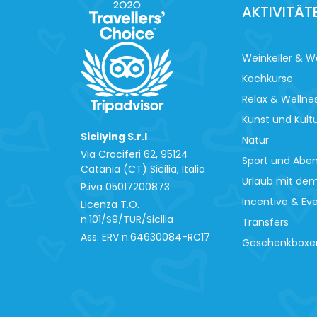
AKTIVITÄT
Weinkeller & W
Kochkurse
Relax & Wellne
Kunst und Kult
Sicilying S.r.l
Natur
Via Crociferi 62, 95124
Sport und Abe
Catania (CT) Sicilia, Italia
Urlaub mit de
P.iva 0‍5017200873
Incentive & Ev
Licenza T.O.
n.101/S9/TUR/Sicilia
Transfers
Ass. ERV n.64630084-RC17
Geschenkboxe