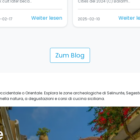
 cult later beca…
Cities del 2024 (C) Balarm…
Weiter lesen
Weiter l
-02-17
2025-02-10
Zum Blog
ia Occidentale o Orientale. Esplora le zone archeologiche di Selinunte, Seges
 nella natura, a degustazioni e corsi di cucina siciliana.
e