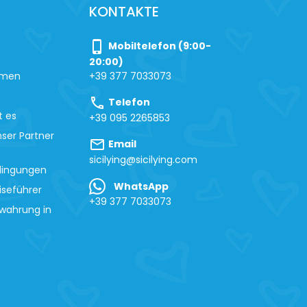
KONTAKTE
phone_iphone
Mobiltelefon (9:00-
20:00)
hmen
+39 377 7033073
call
Telefon
t es
+39 095 2265853
ser Partner
mail
Email
sicilying@sicilying.com
dingungen
WhatsApp
iseführer
+39 377 7033073
wahrung in