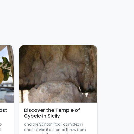
ost
Discover the Temple of
Cybele in Sicily
o
and the Santoni rock complex in
t
ancient Akrai a stone's throw from