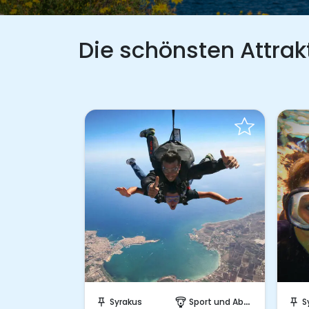
Die schönsten Attrak
Sofort buchen!
Sofort buch
Syrakus
Sport und Abenteuer
Syrakus
Spor
push_pin
paragliding
push_pin
paragliding