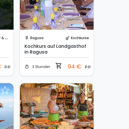
Sofort buchen!
berge
Ragusa
Kochkurse
push_pin
soup_kitchen
Kochkurs auf Landgasthof
in Ragusa
n
shopping_cart
€
94 €
p.p.
p.p.
3 Stunden
timer