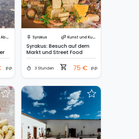
Sofort buchen!
teuer
Syrakus
Kunst und Kultur
push_pin
theater_comedy
Syrakus: Besuch auf dem
er
Markt und Street Food
shopping_cart
€
75 €
p.p.
p.p.
3 Stunden
timer