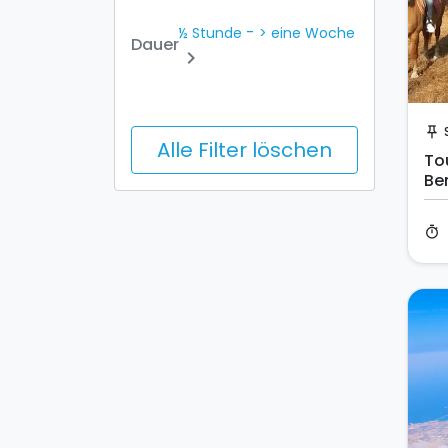
-
½ Stunde
> eine Woche
Dauer
chevron_right
push_pin
Alle Filter löschen
To
Be
timer