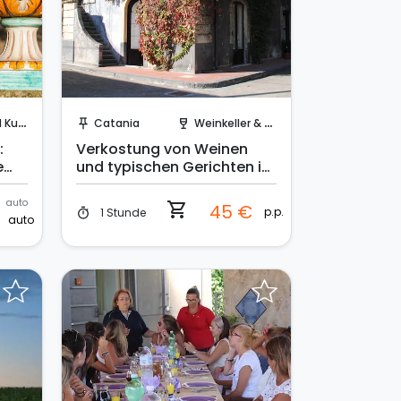
Sofort buchen!
ltur
Catania
Weinkeller & Weinberge
push_pin
wine_bar
:
Verkostung von Weinen
e
und typischen Gerichten in
einem antiken Keller
auto
shopping_cart
45 €
p.p.
1 Stunde
timer
€
auto