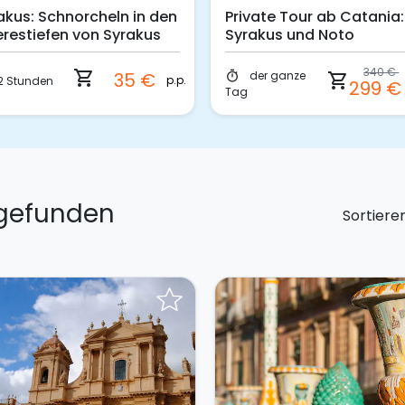
ln in den
Private Tour ab Catania:
Tour 
Syrakus
Syrakus und Noto
Berg
340 €
auto
der ganze
35 €
timer
shopping_cart
p.p.
2 
timer
299 €
auto
Tag
n gefunden
Sortiere