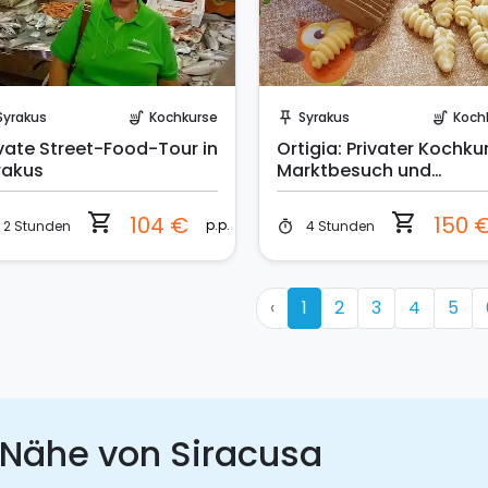
Sofort buchen!
Sofort buchen!
Syrakus
Kochkurse
Syrakus
Koch
soup_kitchen
push_pin
soup_kitchen
ivate Street-Food-Tour in
Ortigia: Privater Kochkur
rakus
Marktbesuch und
Mittagessen
shopping_cart
shopping_cart
104 €
150 
p.p.
2 Stunden
4 Stunden
timer
‹
1
2
3
4
5
 Nähe von Siracusa