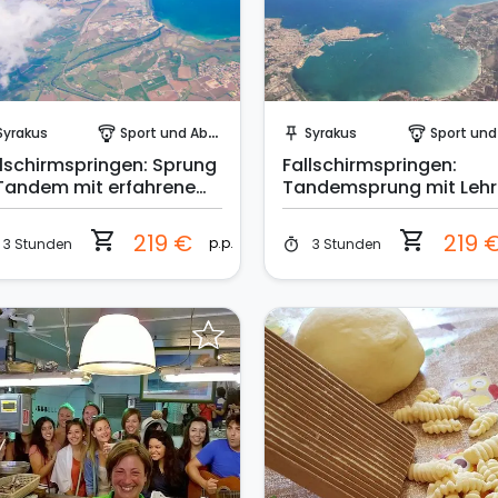
Sofort buchen!
Sofort buchen!
Syrakus
Sport und Abenteuer
Syrakus
Sport und Aben
paragliding
push_pin
paragliding
llschirmspringen: Sprung
Fallschirmspringen:
 Tandem mit erfahrenem
Tandemsprung mit Lehr
ster
shopping_cart
shopping_cart
219 €
219 
p.p.
3 Stunden
3 Stunden
timer