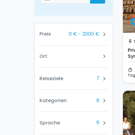
Добавить даты
0 €
-
2000 €
Preis
chevron_right
push_pin
Pr
Ort
Sy
chevron_right
timer
Ta
7
Reiseziele
chevron_right
8
Kategorien
chevron_right
6
Sprache
chevron_right