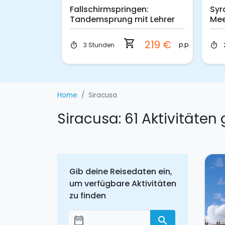
Fallschirmspringen:
Syrakus: Schnorche
Tandemsprung mit Lehrer
Meerestiefen von 
shopping_cart
shopping_cart
219 €
p.p.
3 Stunden
2 Stunden
timer
timer
Home
Siracusa
Siracusa: 61 Aktivitäte
Gib deine Reisedaten ein,
um verfügbare Aktivitäten
zu finden
date_range
search