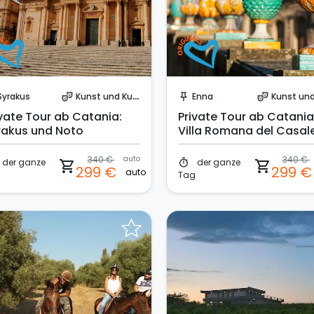
Sofort buchen!
Sofort buchen!
Syrakus
Kunst und Kultur
Enna
Kunst und Ku
theater_comedy
push_pin
theater_comedy
ivate Tour ab Catania:
Private Tour ab Catania
rakus und Noto
Villa Romana del Casal
und Caltagirone
340 €
auto
340 €
der ganze
der ganze
timer
shopping_cart
shopping_cart
299 €
299 
auto
g
Tag