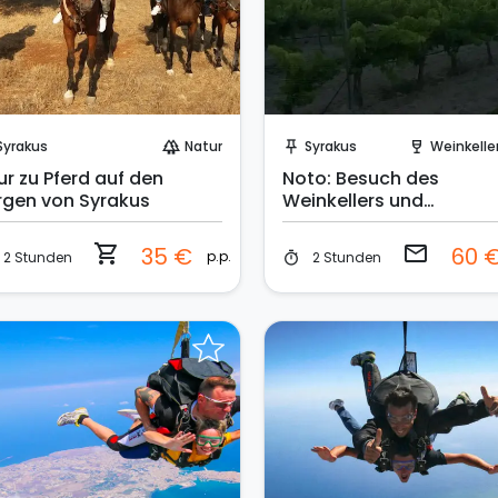
Sofort buchen!
Sende eine Anfrage
Syrakus
Natur
Syrakus
Weinkeller & Wein
forest
push_pin
wine_bar
ur zu Pferd auf den
Noto: Besuch des
rgen von Syrakus
Weinkellers und
Verkostung von Weinen
und typischen Produkte
shopping_cart
email
35 €
60 
p.p.
2 Stunden
2 Stunden
timer