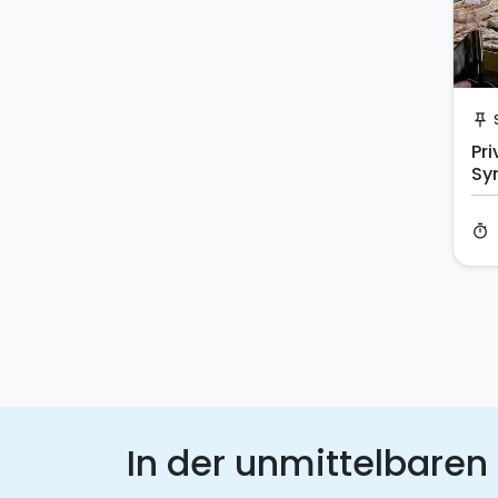
push_pin
Pr
Sy
timer
In der unmittelbaren