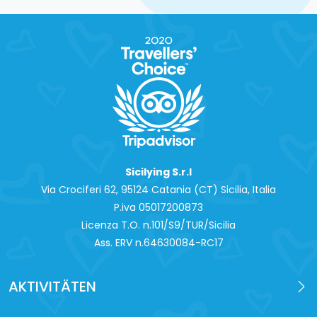
Sicilying S.r.l
Via Crociferi 62, 95124 Catania (CT) Sicilia, Italia
P.iva 0‍5017200873
Licenza T.O. n.101/S9/TUR/Sicilia
Ass. ERV n.64630084-RC17
AKTIVITÄTEN