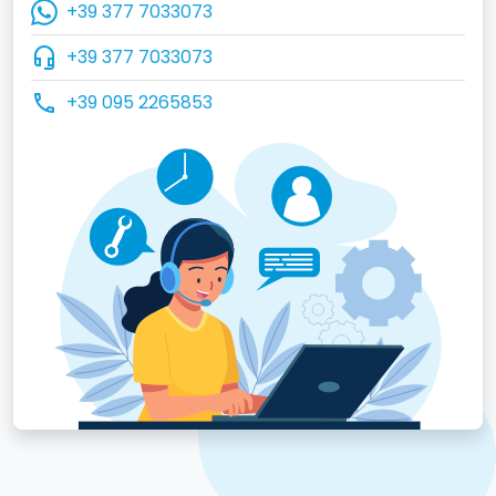
+39 377 7033073
headset_mic
+39 377 7033073
call
+39 095 2265853