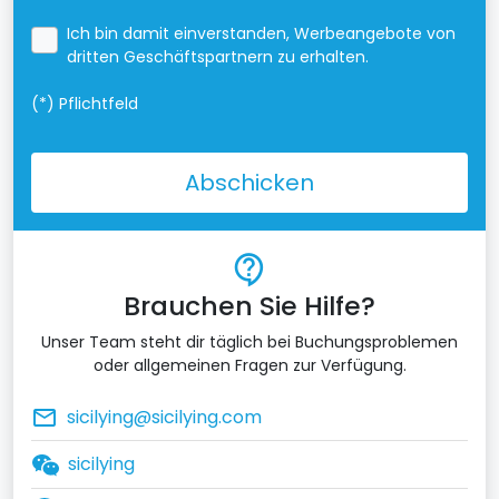
Ich bin damit einverstanden, Werbeangebote von
dritten Geschäftspartnern zu erhalten.
(*)
Pflichtfeld
Abschicken
contact_support
Brauchen Sie Hilfe?
Unser Team steht dir täglich bei Buchungsproblemen
oder allgemeinen Fragen zur Verfügung.
mail_outline
sicilying@sicilying.com
sicilying