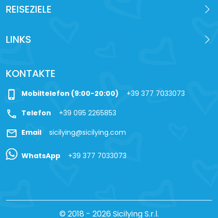
REISEZIELE
LINKS
KONTAKTE
phone_iphone
Mobiltelefon (9:00-20:00)
+39 377 7033073
call
Telefon
+39 095 2265853
mail
Email
sicilying@sicilying.com
WhatsApp
+39 377 7033073
© 2018 - 2026 Sicilying S.r.l.