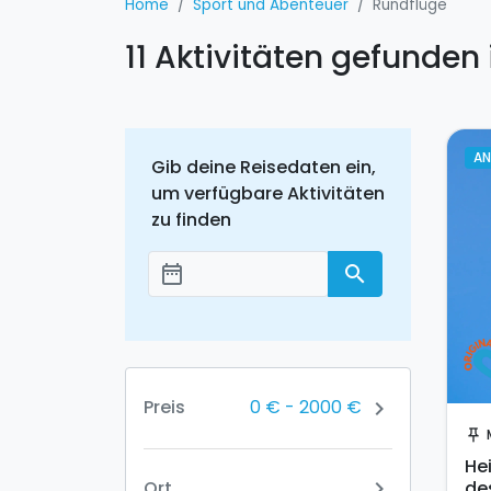
Home
Sport und Abenteuer
Rundflüge
11 Aktivitäten gefunden
A
Gib deine Reisedaten ein,
um verfügbare Aktivitäten
zu finden
date_range
search
Добавить даты
0 €
-
2000 €
Preis
chevron_right
push_pin
He
Ort
de
chevron_right