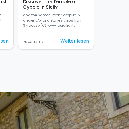
ost
Discover the Temple of
Cybele in Sicily
o
and the Santoni rock complex in
t
ancient Akrai a stone's throw from
Syracuse (C) www.lasicilia.it…
esen
Weiter lesen
2024-10-07