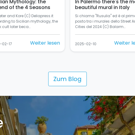
ilian Mythology: the
In Palermo there's the m
end of the 4 Seasons
beautiful mural in Italy
ter and Kore (C) Deliapress.it
Si chiama "Rusulia" ed è al prim
rding to Sicilian mythology, the
posto tra i murales dello Street Ar
 cult later beca…
Cities del 2024 (C) Balarm…
Weiter lesen
Weiter l
-02-17
2025-02-10
Zum Blog
e