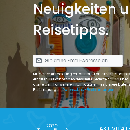
Neuigkeiten 
Reisetipps.
email
Mit deiner Anmeldung erklärst du dich einverstanden,
erhalten. Du kannst den Newsletter jederzeit auf deiner Pr
abmelden. Für weitere Informationen lies unsere Daten
Bestimmungen.
Datenschutz-Bestimmungen
AKTIVITÄT