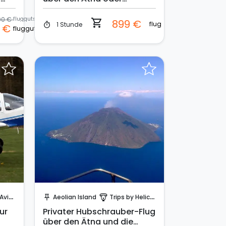
Taormina
200 €
fluggutschein (2 personen)
shopping_cart
899 €
flug
1 Stunde
timer
0 €
fluggutschein (2 personen)
Sende eine Anfrage
ation
Aeolian Island
Trips by Helicopter
push_pin
paragliding
ur
Privater Hubschrauber-Flug
über den Ätna und die