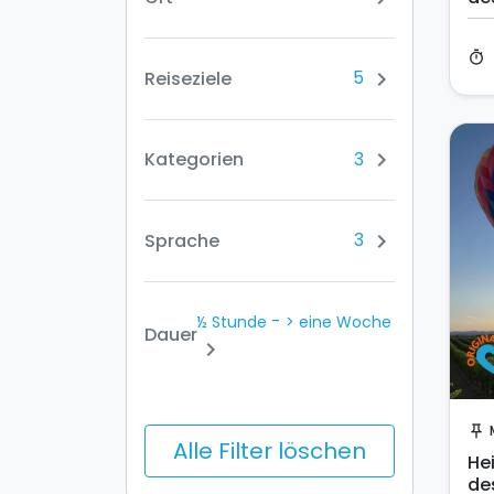
timer
5
Reiseziele
chevron_right
3
Kategorien
chevron_right
3
Sprache
chevron_right
-
½ Stunde
> eine Woche
Dauer
chevron_right
push_pin
Alle Filter löschen
He
de