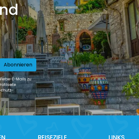
und
Abonnieren
 Werbe-E-Mails zu
ofilseite
schutz-
EN
REISEZIELE
LINKS