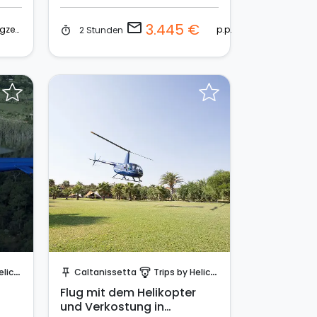
Äolischen Inseln
email
3.445 €
flugzeug
p.p.
2 Stunden
timer
Sende eine Anfrage
opter
Caltanissetta
Trips by Helicopter
push_pin
paragliding
Flug mit dem Helikopter
und Verkostung in