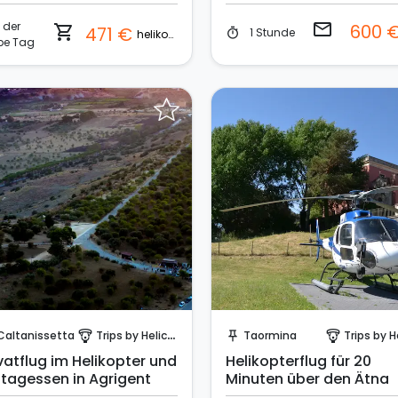
na und den Äolischen
eln
der
email
600 
shopping_cart
471 €
1 Stunde
timer
helikopter
be Tag
Sende eine Anfrage
Sende eine Anfrage
Caltanissetta
Trips by Helicopter
Taormina
Trips by Helic
paragliding
push_pin
paragliding
vatflug im Helikopter und
Helikopterflug für 20
ttagessen in Agrigent
Minuten über den Ätna