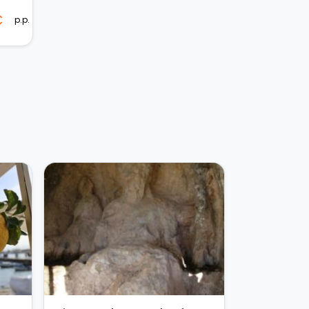
€
p.p.