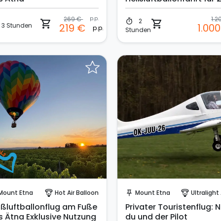
Personen
269 €
p.p.
1.
2
timer
shopping_cart
shopping_cart
3 Stunden
219 €
1.00
p.p.
Stunden
Sofort buchen!
Sende eine Anfrage
Mount Etna
Hot Air Balloon
Mount Etna
Ultralight Avi
paragliding
push_pin
paragliding
ißluftballonflug am Fuße
Privater Touristenflug: N
s Ätna Exklusive Nutzung
du und der Pilot