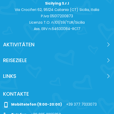
Sicilying S.r.l
Via Crociferi 62, 95124 Catania (CT) Sicilia, Italia
P.iva 0‍5017200873
Licenza T.O. n.101/S9/TUR/Sicilia
Ass. ERV n.64630084-RC17
AKTIVITÄTEN
REISEZIELE
LINKS
KONTAKTE
phone_iphone
Mobiltelefon (9:00-20:00)
+39 377 7033073