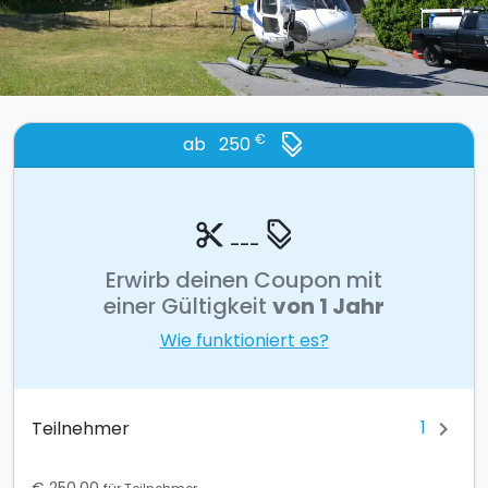
€
ab 250
discount
content_cut
discount
---
Erwirb deinen Coupon mit
einer Gültigkeit
von 1 Jahr
Wie funktioniert es?
1
Teilnehmer
chevron_right