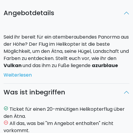
Angebotdetails
Seid ihr bereit für ein atemberaubendes Panorma aus
der Höhe? Der Flug im Helikopter ist die beste
Möglichkeit, um den Ätna, seine Hügel, Landschaft und
Farben zu entdecken. Stellt euch vor, wie ihr den
Vulkan
und das ihm zu Fuße liegende
azurblaue
Meer
überfliegt.
Weiterlesen
Der
Flug
hat eine Dauer von
20 Minuten.
Dabei
werdet ihr den
Lavaguss aus dem Jahr 2002
Was ist inbegriffen
überfliegen, die Skistation
Piano Provenzana
und das
gesamte Gebiet der Nordseite bis ihr eine Höhe von
3400 m
erreicht. Ihr werdet die Krater
Sommitali
Ticket für einen 20-minütigen Helikopterflug über
task_alt
des Ätnas und das Dorf
Valle del Bove
sehen.
den Ätna.
All das, was bei "Im Angebot enthalten" nicht
remove_circle_outline
Im Helikopter haben
maximal 5 Passagiere
Platz.
vorkommt.