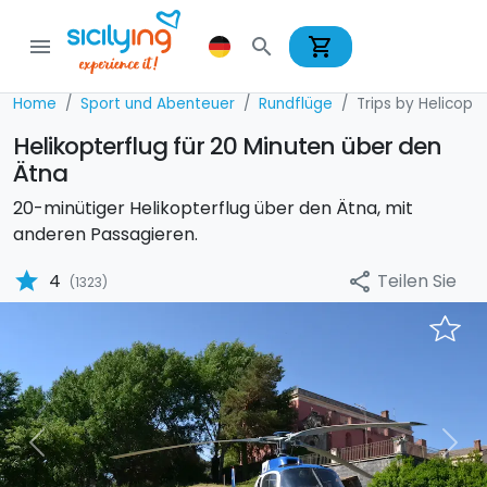
shopping_cart
menu
search
Home
Sport und Abenteuer
Rundflüge
Trips by Helicopt
Helikopterflug für 20 Minuten über den
Ätna
20-minütiger Helikopterflug über den Ätna, mit
anderen Passagieren.
star
Teilen Sie
4
share
(1323)
Previous
Nex