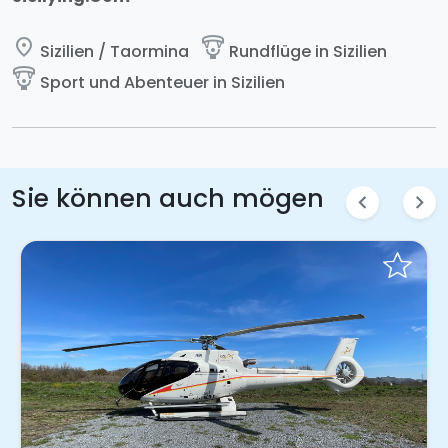
place
paragliding
Sizilien / Taormina
Rundflüge in Sizilien
paragliding
Sport und Abenteuer in Sizilien
Sie können auch mögen
chevron_left
chevron_right