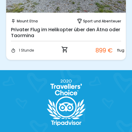
Sofort buchen!
Mount Etna
Sport und Abenteuer
push_pin
paragliding
Privater Flug im Helikopter über den Ätna oder
Taormina
shopping_cart
899 €
flug
1 Stunde
timer