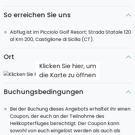
Bucht ihr dieses Angebot, so erhaltet ihr ein
Ticket
für 1 Person
. Falls noch andere Passagiere an Bord
So erreichen Sie uns
sind, so wird nach einem Datum gesucht, zu dem alle
Beteiligten Zeit haben.
Abflug ist im Picciolo Golf Resort; Strada Statale 120
al Km 200, Castiglione di Sicilia (CT).
Treffpunkt
: Abflug ist in Castiglione di Sicilia
(Catania).
Ort
Klicken Sie hier, um
die Karte zu öffnen
Buchungsbedingungen
Bei der Buchung dieses Angebots erhaltet ihr einen
Coupon, der euch an der Teilnahme des
Helikopterfluges berechtigt. Der Coupon kann
sowohl von euch eingelöst werden als auch als