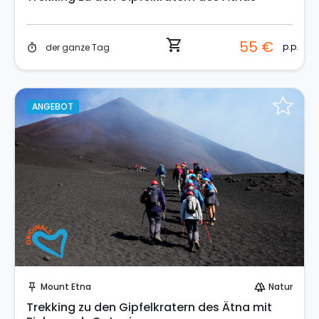
shopping_cart
55 €
p.p.
der ganze Tag
timer
ANGEBOT
Sofort buchen!
Mount Etna
Natur
push_pin
forest
Trekking zu den Gipfelkratern des Ätna mit