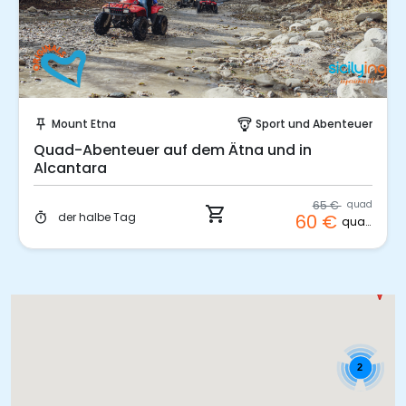
Sofort buchen!
Mount Etna
Sport und Abenteuer
push_pin
paragliding
Quad-Abenteuer auf dem Ätna und in
Alcantara
65 €
quad
shopping_cart
der halbe Tag
60 €
timer
quad
2