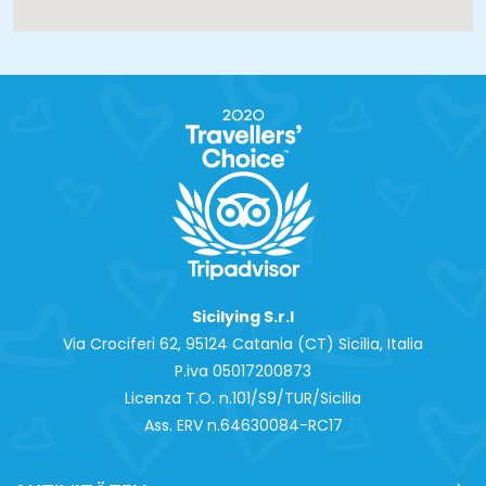
Sicilying S.r.l
Via Crociferi 62, 95124 Catania (CT) Sicilia, Italia
P.iva 0‍5017200873
Licenza T.O. n.101/S9/TUR/Sicilia
Ass. ERV n.64630084-RC17