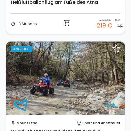
Heißluftballonflug am Fuße des Ätna
269 €
p.p.
shopping_cart
3 Stunden
219 €
timer
p.p.
ANGEBOT
Sofort buchen!
Mount Etna
Sport und Abenteuer
push_pin
paragliding