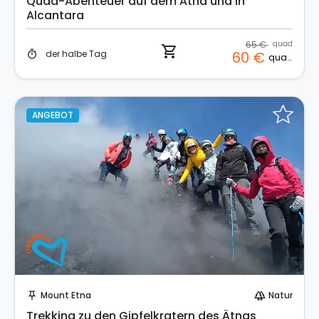
Quad-Abenteuer auf dem Ätna und in
Alcantara
65 €
quad
shopping_cart
der halbe Tag
60 €
timer
quad
ANGEBOT
Sofort buchen!
Mount Etna
Natur
push_pin
forest
Trekking zu den Gipfelkratern des Ätnas