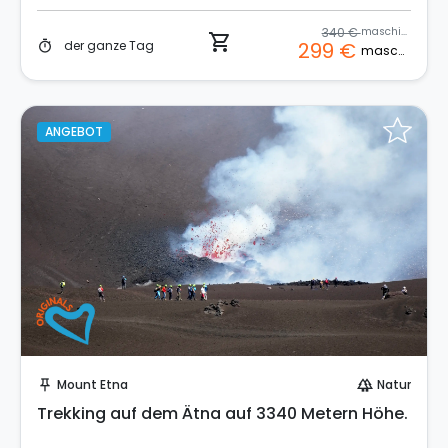
340 €
maschine
shopping_cart
der ganze Tag
299 €
timer
maschine
ANGEBOT
Sofort buchen!
Mount Etna
Natur
push_pin
forest
Trekking auf dem Ätna auf 3340 Metern Höhe.