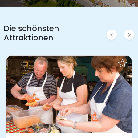
Die schönsten
chevron_left
chevron_right
Attraktionen
Sofort buchen!