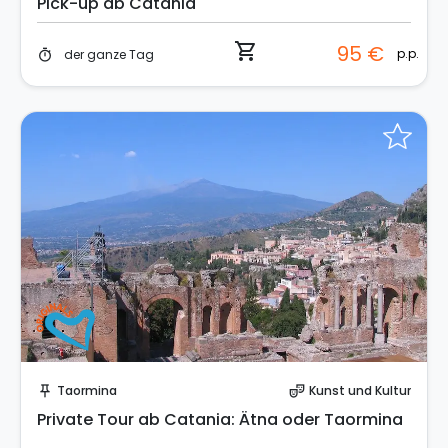
Pick-up ab Catania
shopping_cart
95 €
p.p.
der ganze Tag
timer
Sofort buchen!
Taormina
Kunst und Kultur
push_pin
theater_comedy
Private Tour ab Catania: Ätna oder Taormina