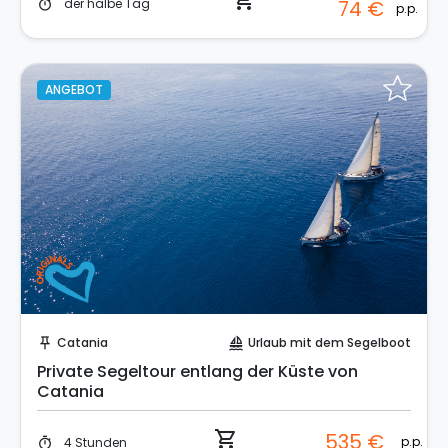
shopping_cart
der halbe Tag
74 €
timer
p.p.
ANGEBOT
Sofort buchen!
Catania
Urlaub mit dem Segelboot
push_pin
sailing
Private Segeltour entlang der Küste von
Catania
shopping_cart
535 €
p.p.
4 Stunden
timer