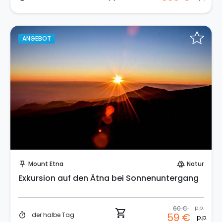
ANGEBOT
Sofort buchen!
Mount Etna
Natur
push_pin
forest
Exkursion auf den Ätna bei Sonnenuntergang
60 €
p.p.
shopping_cart
der halbe Tag
59 €
timer
p.p.