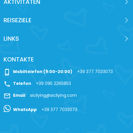
AKTIVITÄTEN
REISEZIELE
LINKS
KONTAKTE
phone_iphone
Mobiltelefon (9:00-20:00)
+39 377 7033073
call
Telefon
+39 095 2265853
mail
Email
sicilying@sicilying.com
WhatsApp
+39 377 7033073