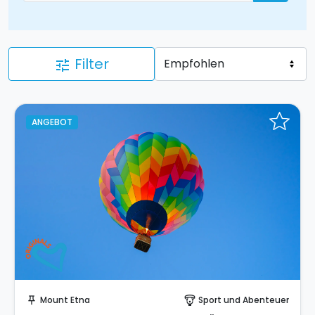
Filter
tune
ANGEBOT
Sofort buchen!
Mount Etna
Sport und Abenteuer
push_pin
paragliding