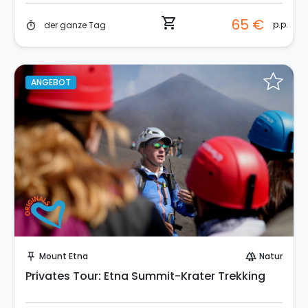
shopping_cart
65 €
p.p.
der ganze Tag
timer
ANGEBOT
Sofort buchen!
Mount Etna
Natur
push_pin
forest
Privates Tour: Etna Summit-Krater Trekking