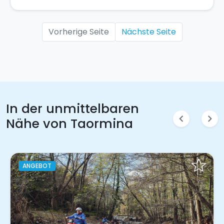
Vorherige Seite
Nächste Seite
In der unmittelbaren
chevron_left
chevron_right
Nähe von Taormina
ANGEBOT