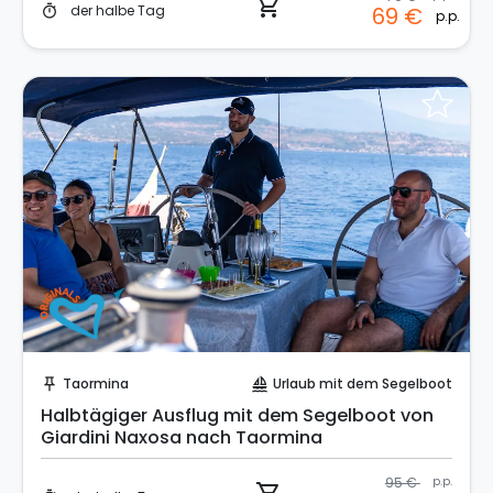
shopping_cart
der halbe Tag
69 €
timer
p.p.
Sofort buchen!
Taormina
Urlaub mit dem Segelboot
push_pin
sailing
Halbtägiger Ausflug mit dem Segelboot von
Giardini Naxosa nach Taormina
95 €
p.p.