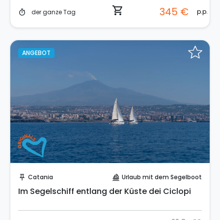
shopping_cart
345 €
p.p.
der ganze Tag
timer
ANGEBOT
Sofort buchen!
Catania
Urlaub mit dem Segelboot
push_pin
sailing
Im Segelschiff entlang der Küste dei Ciclopi