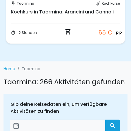
Kochkurse
Taormina
Koch
push_pin
soup_kitchen
nnoli
Kochkurs: Pizza backen in Taormina
shopping_cart
5 €
75 
p.p.
2 Stunden
timer
Home
Taormina
Taormina: 266 Aktivitäten gefunden
Gib deine Reisedaten ein, um verfügbare
Aktivitäten zu finden
date_range
search
Добавить даты