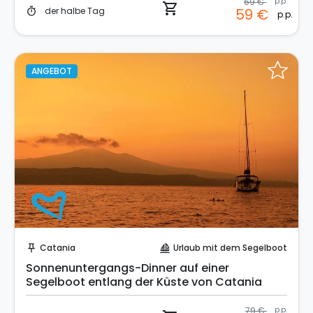
69 €
p.p.
shopping_cart
der halbe Tag
59 €
timer
p.p.
ANGEBOT
Sofort buchen!
Catania
Urlaub mit dem Segelboot
push_pin
sailing
Sonnenuntergangs-Dinner auf einer
Segelboot entlang der Küste von Catania
79 €
p.p.