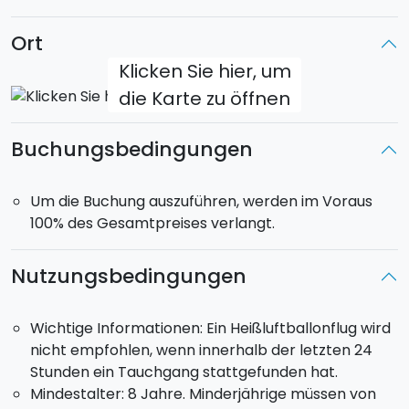
Ort
Kapazität
: bis zu 5 Passagiere plus Pilot
(gemeinsamer Flug, nicht exklusiv).
Klicken Sie hier, um
die Karte zu öffnen
Ballonmodell
:
Kubicek BB37D, Kennzeichen I-SICL.
Startpunkt
:
Ätna-Region/Centuripe. Der Ballon
Buchungsbedingungen
benötigt große, offene Flächen für einen sicheren
Start; der genaue Startort wird je nach
Wetterbedingungen festgelegt.
Um die Buchung auszuführen, werden im Voraus
100% des Gesamtpreises verlangt.
Abflugzeit
:
Sonnenaufgang oder Sonnenuntergang.
Die genaue Uhrzeit wird in den Tagen vor dem
Nutzungsbedingungen
Erlebnis vom Team mitgeteilt.
Pick-up
:
auf Anfrage verfügbar, ab Catania und
Umgebung, als Zusatzoption bei der Buchung
Wichtige Informationen: Ein Heißluftballonflug wird
wählbar.
nicht empfohlen, wenn innerhalb der letzten 24
Stunden ein Tauchgang stattgefunden hat.
Wenn du ein exklusiveres Erlebnis möchtest, kannst
Mindestalter: 8 Jahre. Minderjährige müssen von