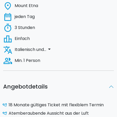
place
Mount Etna
date_range
jeden Tag
timer
3 Stunden
leaderboard
Einfach
translate
arrow_drop_down
Italienisch und...
people_alt
Min. 1 Person
Angebotdetails
18 Monate gültiges Ticket mit flexiblem Termin
Atemberaubende Aussicht aus der Luft