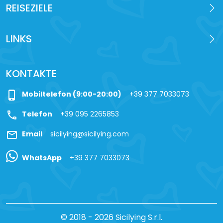
REISEZIELE
LINKS
KONTAKTE
phone_iphone
Mobiltelefon (9:00-20:00)
+39 377 7033073
call
Telefon
+39 095 2265853
mail
Email
sicilying@sicilying.com
WhatsApp
+39 377 7033073
© 2018 - 2026 Sicilying S.r.l.