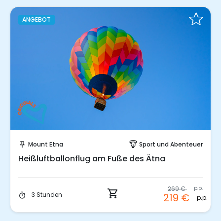
ANGEBOT
Sofort buchen!
Mount Etna
Sport und Abenteuer
push_pin
paragliding
Heißluftballonflug am Fuße des Ätna
269 €
p.p.
shopping_cart
3 Stunden
219 €
timer
p.p.