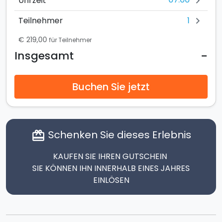
Uhrzeit
chevron_right
1
Teilnehmer
chevron_right
€ 219,00
für Teilnehmer
-
Insgesamt
Buchen Sie jetzt
Schenken Sie dieses Erlebnis
card_giftcard
KAUFEN SIE IHREN GUTSCHEIN
SIE KÖNNEN IHN INNERHALB EINES JAHRES
EINLÖSEN