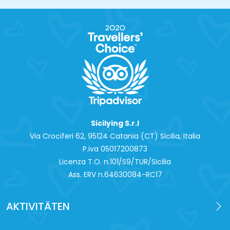
Sicilying S.r.l
Via Crociferi 62, 95124 Catania (CT) Sicilia, Italia
P.iva 0‍5017200873
Licenza T.O. n.101/S9/TUR/Sicilia
Ass. ERV n.64630084-RC17
AKTIVITÄTEN