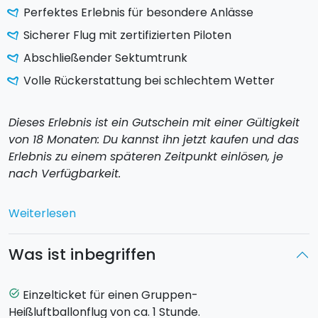
Perfektes Erlebnis für besondere Anlässe
Sicherer Flug mit zertifizierten Piloten
Abschließender Sektumtrunk
Volle Rückerstattung bei schlechtem Wetter
Dieses Erlebnis ist ein Gutschein mit einer Gültigkeit
von 18 Monaten: Du kannst ihn jetzt kaufen und das
Erlebnis zu einem späteren Zeitpunkt einlösen, je
nach Verfügbarkeit.
Aus der Luft genießt du
unvergessliche, kaum
Weiterlesen
beschreibbare Landschaften
aus einer völlig neuen
Perspektive während eines aufregenden Gruppen-
Was ist inbegriffen
Heißluftballonflugs am Fuße des Ätna. Gönn dir den
wunderbaren Blick auf die Welt aus einer
ungewöhnlichen Perspektive:
Schweben in der Luft
Einzelticket für einen Gruppen-
task_alt
ist ein einzigartiges Erlebnis
, das dir hilft, dem
Heißluftballonflug von ca. 1 Stunde.