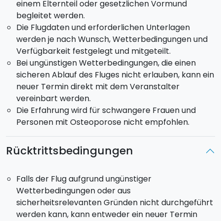
du den
romantischen Flug für 2 Personen
oder
den
einem Elternteil oder gesetzlichen Vormund
privaten Flug für bis zu 5 Personen wählen.
begleitet werden.
Die Flugdaten und erforderlichen Unterlagen
Bist du bereit, mit uns zu fliegen? Wir sind der erste
werden je nach Wunsch, Wetterbedingungen und
von ENAC zugelassene Betreiber in Sizilien für
Verfügbarkeit festgelegt und mitgeteilt.
kommerzielle Heißluftballonflüge.
Bei ungünstigen Wetterbedingungen, die einen
sicheren Ablauf des Fluges nicht erlauben, kann ein
neuer Termin direkt mit dem Veranstalter
vereinbart werden.
Die Erfahrung wird für schwangere Frauen und
Personen mit Osteoporose nicht empfohlen.
Rücktrittsbedingungen
Falls der Flug aufgrund ungünstiger
Wetterbedingungen oder aus
sicherheitsrelevanten Gründen nicht durchgeführt
werden kann, kann entweder ein neuer Termin