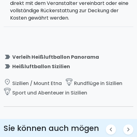
direkt mit dem Veranstalter vereinbart oder eine
vollständige Rückerstattung zur Deckung der
Kosten gewährt werden.
label_important
Verleih Heißluftballon Panorama
label_important
Heißluftballon Sizilien
place
paragliding
Sizilien / Mount Etna
Rundflüge in Sizilien
paragliding
Sport und Abenteuer in Sizilien
Sie können auch mögen
chevron_left
chevron_right