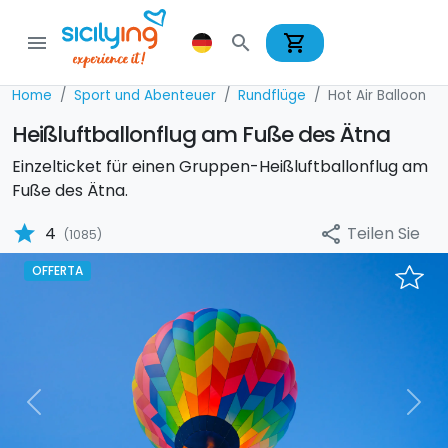
shopping_cart
menu
search
Home
Sport und Abenteuer
Rundflüge
Hot Air Balloon
Heißluftballonflug am Fuße des Ätna
Einzelticket für einen Gruppen-Heißluftballonflug am
Fuße des Ätna.
star
Teilen Sie
4
share
(1085)
OFFERTA
Previous
Nex