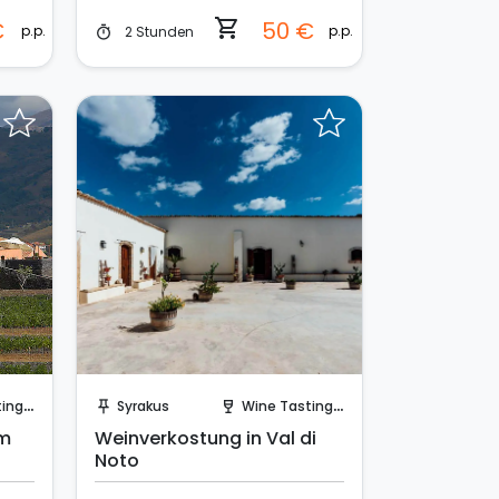
shopping_cart
€
50 €
p.p.
p.p.
2 Stunden
timer
Sofort buchen!
Cellar
Syrakus
Wine Tasting in a Cellar
push_pin
wine_bar
em
Weinverkostung in Val di
Noto