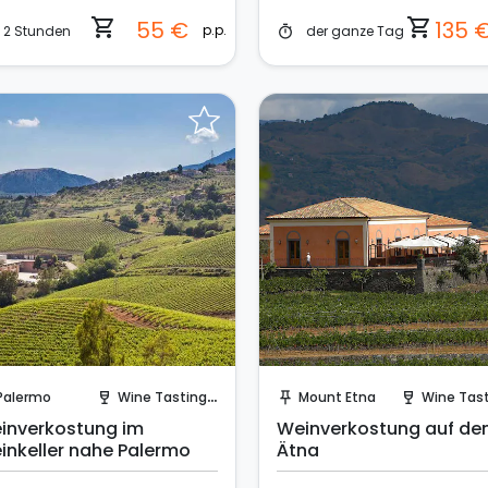
shopping_cart
shopping_cart
55 €
135 
p.p.
2 Stunden
der ganze Tag
timer
Sende eine Anfrage
Sende eine Anfrage
Palermo
Wine Tasting and Visit
Mount Etna
Wine Tasting in a 
wine_bar
push_pin
wine_bar
inverkostung im
Weinverkostung auf d
inkeller nahe Palermo
Ätna