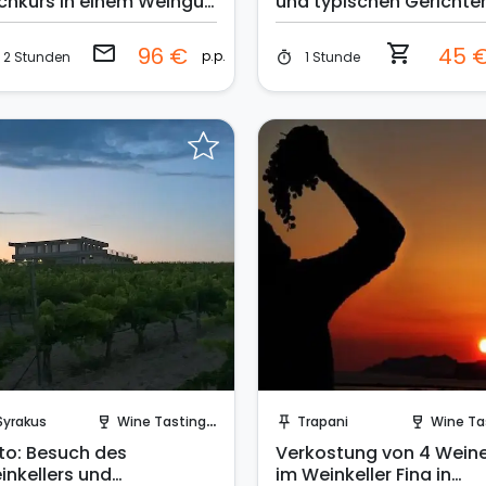
chkurs in einem Weingut
und typischen Gerichten
 Trecastagni
einem antiken Keller
email
shopping_cart
96 €
45 
p.p.
2 Stunden
1 Stunde
timer
Sende eine Anfrage
Sofort buchen!
Syrakus
Wine Tasting and Visit
Trapani
Wine Ta
wine_bar
push_pin
wine_bar
to: Besuch des
Verkostung von 4 Wein
inkellers und
im Weinkeller Fina in