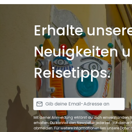
s
Erhalte unser
Neuigkeiten 
Reisetipps.
email
Mit deiner Anmeldung erklärst du dich einverstanden,
erhalten. Du kannst den Newsletter jederzeit auf deiner Pr
abmelden. Für weitere Informationen lies unsere Daten