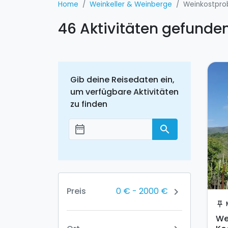
Home
Weinkeller & Weinberge
Weinkostpro
46 Aktivitäten gefunde
Gib deine Reisedaten ein,
um verfügbare Aktivitäten
zu finden
date_range
search
Добавить даты
0 €
-
2000 €
Preis
chevron_right
push_pin
We