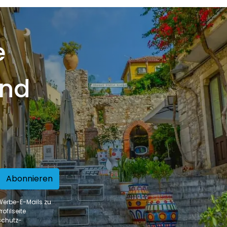
apori formidabile, dal secco o semisecco, al dolce. I famosi vini siciliani, sia bianchi che rossi, fanno dell
e
und
Abonnieren
 Werbe-E-Mails zu
ofilseite
schutz-