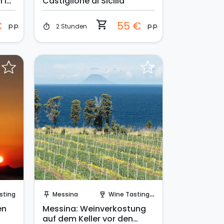
 in
Castiglione di Sicilia
shopping_cart
€
55 €
p.p.
p.p.
2 Stunden
timer
Sofort buchen!
sting
Messina
Wine Tasting in a Cellar
push_pin
wine_bar
en
Messina: Weinverkostung
auf dem Keller vor den