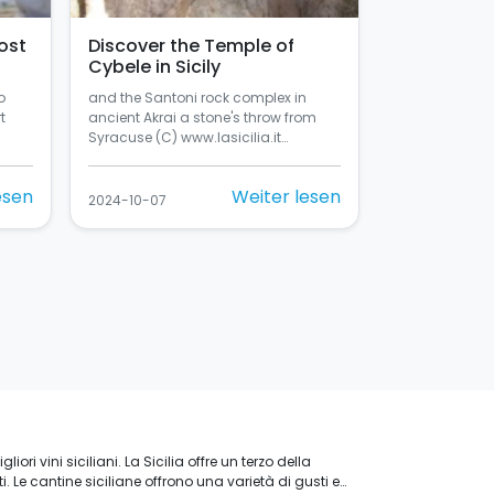
ost
Discover the Temple of
Cybele in Sicily
o
and the Santoni rock complex in
t
ancient Akrai a stone's throw from
Syracuse (C) www.lasicilia.it…
esen
Weiter lesen
2024-10-07
iori vini siciliani. La Sicilia offre un terzo della
ti. Le cantine siciliane offrono una varietà di gusti e