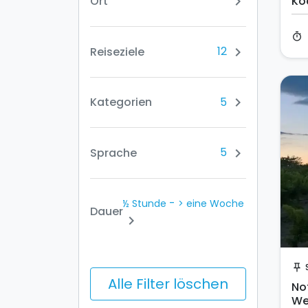
Ort
Ko
chevron_right
in
timer
12
Reiseziele
chevron_right
5
Kategorien
chevron_right
5
Sprache
chevron_right
-
½ Stunde
> eine Woche
Dauer
chevron_right
push_pin
Alle Filter löschen
No
We