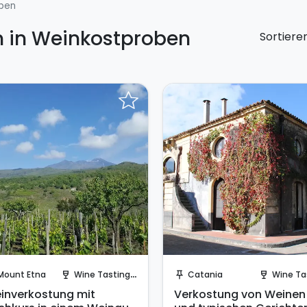
ben
n in Weinkostproben
Sortiere
Sende eine Anfrage
Sofort buchen!
Mount Etna
Wine Tasting in a Cellar
Catania
Wine Ta
wine_bar
push_pin
wine_bar
inverkostung mit
Verkostung von Weinen