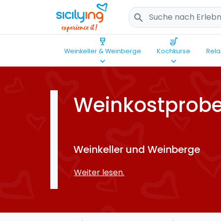
search
wine_bar
soup_kitchen
Weinkeller & Weinberge
Kochkurse
Rela
keyboard_arrow_down
keyboard_arrow_down
Weinkostprob
Weinkeller und Weinberge
Weiter lesen.