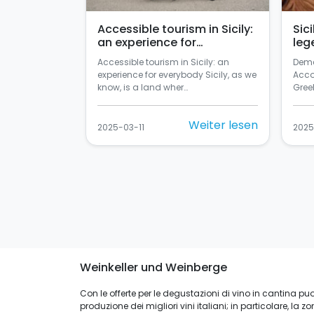
Accessible tourism in Sicily:
Sic
an experience for
leg
everybody
Accessible tourism in Sicily: an
Deme
experience for everybody Sicily, as we
Acco
know, is a land wher…
Greek
Weiter lesen
2025-03-11
2025
Weinkeller und Weinberge
Con le offerte per le degustazioni di vino in cantina puoi s
produzione dei migliori vini italiani; in particolare, la 