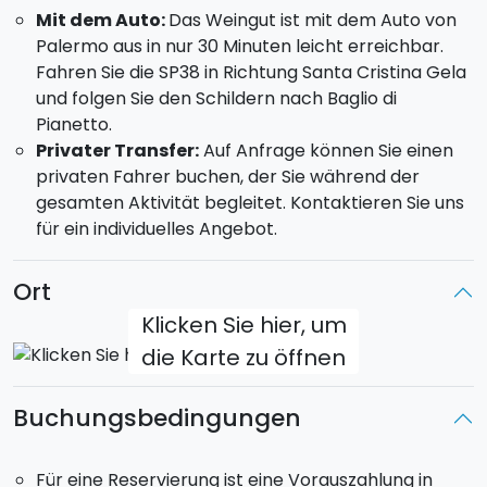
Mit dem Auto:
Das Weingut ist mit dem Auto von
Viafrancia Rosato (Terre Siciliane IGT – Bio),
Palermo aus in nur 30 Minuten leicht erreichbar.
Viafrancia Rosso (Sizilien DOC – Bio).
Fahren Sie die SP38 in Richtung Santa Cristina Gela
Verkostung von 5 Weinen:
Enthält 4 Weine,
und folgen Sie den Schildern nach Baglio di
ausgewählt aus der Viafrancia-Linie und der Etna-
Pianetto.
Linie: Viafrancia Bianco (Sizilien DOC – Bio),
Privater Transfer:
Auf Anfrage können Sie einen
Viafrancia Rosso (Sizilien DOC – Bio), Fermata 125
privaten Fahrer buchen, der Sie während der
Etna, Bianco – Carricante (Etna DOC – Bio),
gesamten Aktivität begleitet. Kontaktieren Sie uns
Fermata 125 Etna Rosso – Nerello Mascalese (Etna
für ein individuelles Angebot.
DOC – Bio).
Die Führung dauert 1 Stunde.
Ort
Klicken Sie hier, um
die Karte zu öffnen
Buchungsbedingungen
Für eine Reservierung ist eine Vorauszahlung in