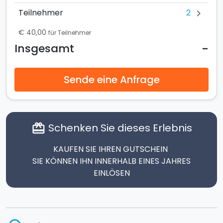
2
Teilnehmer
chevron_right
€ 40,00
für Teilnehmer
-
Insgesamt
Sende eine Anfrage
Schenken Sie dieses Erlebnis
card_giftcard
KAUFEN SIE IHREN GUTSCHEIN
SIE KÖNNEN IHN INNERHALB EINES JAHRES
EINLÖSEN