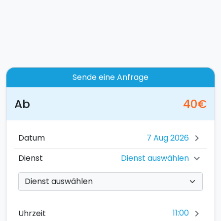
Sende eine Anfrage
Ab
40€
Datum
chevron_right
Dienst auswählen
Dienst
chevron_right
11:00
Uhrzeit
chevron_right