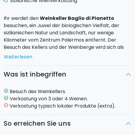
Sizilianische Weinverkostung
Ihr werdet den
Weinkeller Baglio di Pianetto
besuchen, ein Juwel der biologischen Vielfalt, der
sizilianischen Natur und Landschaft, nur wenige
Kilometer vom Zentrum Palermos entfernt. Der
Besuch des Kellers und der Weinberge wird sich als
besonderes Erlebnis der Sinne herausstellen. Im
Weiterlesen
Unternehmen werdet ihr den Herstellungsprozess
kennenlernen, von der Verarbeitung jeder einzelnen
Was ist inbegriffen
Traube bis hin zur Verpackung der fertigen
Weinflasche.
Besuch des Weinkellers.
task_alt
Das Unternehmen produziert 4 Weinlinien und 2
Verkostung von 3 oder 4 Weinen.
task_alt
Olivenöle extra vergine. Wählt zwischen zwei
Verkostung typisch lokaler Produkte (extra).
remove_circle_outline
verschiedenen Verkostungen:
So erreichen Sie uns
Verkostung von 3 Weinen:
Enthält 3 Weine von
Viafrancia, Viafrancia Bianco (Sizilien DOC – Bio),