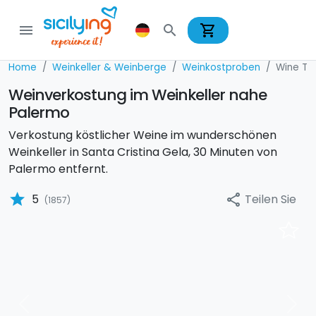
shopping_cart
menu
search
Home
Weinkeller & Weinberge
Weinkostproben
Wine Tas
Weinverkostung im Weinkeller nahe
Palermo
Verkostung köstlicher Weine im wunderschönen
Weinkeller in Santa Cristina Gela, 30 Minuten von
Palermo entfernt.
star
Teilen Sie
5
share
(1857)
Previous
Nex