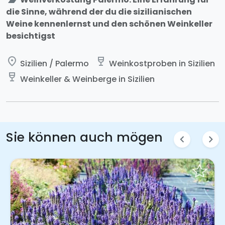
die Sinne, während der du die sizilianischen
Weine kennenlernst und den schönen Weinkeller
besichtigst
place
wine_bar
Sizilien / Palermo
Weinkostproben in Sizilien
wine_bar
Weinkeller & Weinberge in Sizilien
Sie können auch mögen
chevron_left
chevron_right