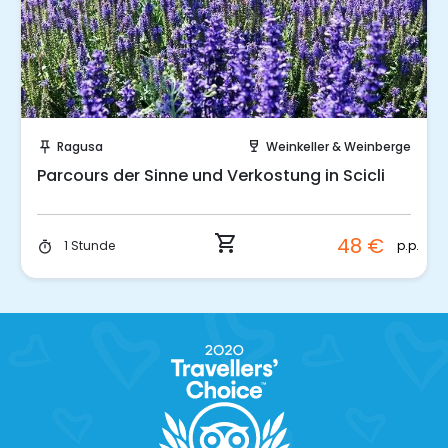
Sofort buchen!
Ragusa
Weinkeller & Weinberge
push_pin
wine_bar
Parcours der Sinne und Verkostung in Scicli
shopping_cart
48 €
p.p.
1 Stunde
timer