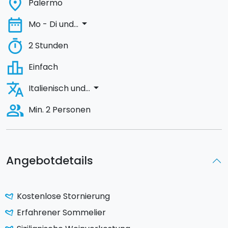
place
Palermo
date_range
arrow_drop_down
Mo - Di und...
timer
2 Stunden
leaderboard
Einfach
translate
arrow_drop_down
Italienisch und...
people_alt
Min. 2 Personen
Angebotdetails
Kostenlose Stornierung
Erfahrener Sommelier