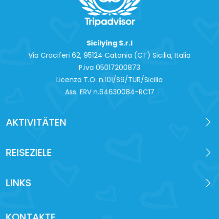
Sicilying S.r.l
Via Crociferi 62, 95124 Catania (CT) Sicilia, Italia
P.iva 0‍5017200873
Licenza T.O. n.101/S9/TUR/Sicilia
Ass. ERV n.64630084-RC17
AKTIVITÄTEN
REISEZIELE
LINKS
KONTAKTE